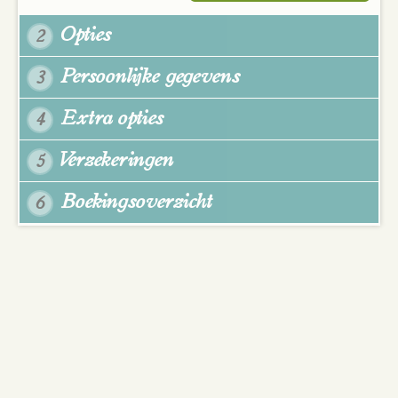
Opties
2
Persoonlijke gegevens
3
Extra opties
4
Verzekeringen
5
Boekingsoverzicht
6