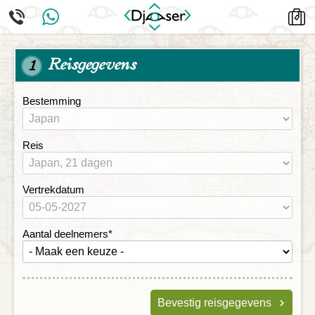
Reisgegevens
1
Bestemming
Reis
Vertrekdatum
Aantal deelnemers
*
Bevestig reisgegevens