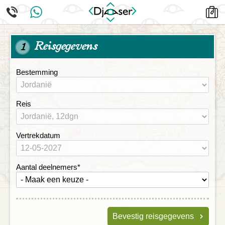
Reisgegevens
1
Bestemming
Reis
Vertrekdatum
Aantal deelnemers
*
Bevestig reisgegevens