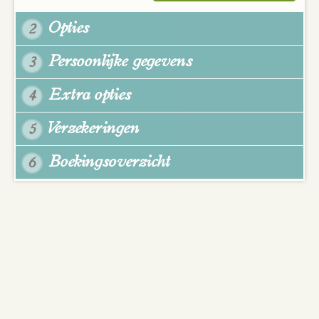
Opties
2
Persoonlijke gegevens
3
Extra opties
4
Verzekeringen
5
Boekingsoverzicht
6