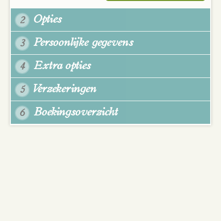
Opties
2
Persoonlijke gegevens
3
Extra opties
4
Verzekeringen
5
Boekingsoverzicht
6