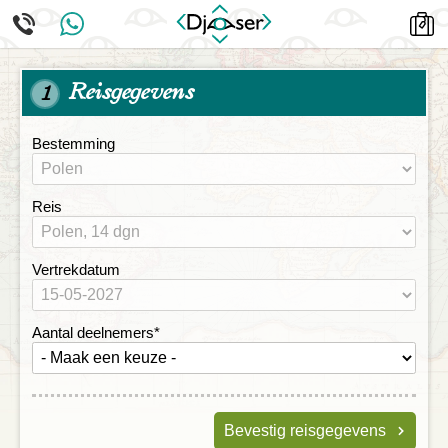
Reisgegevens
1
Bestemming
Reis
Vertrekdatum
Aantal deelnemers
*
Bevestig reisgegevens