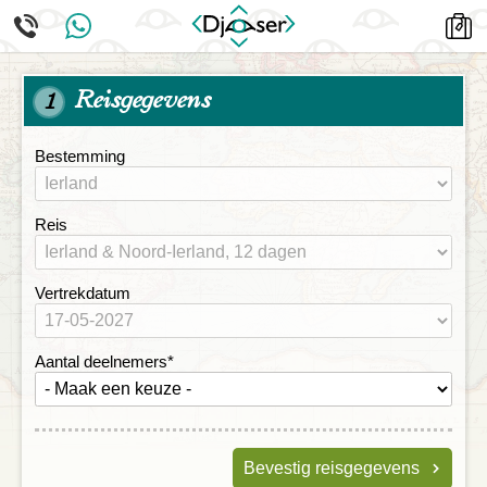
Reisgegevens
1
Bestemming
Reis
Vertrekdatum
Aantal deelnemers
*
Bevestig reisgegevens