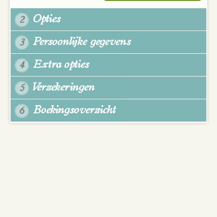
Opties
2
Persoonlijke gegevens
3
Extra opties
4
Verzekeringen
5
Boekingsoverzicht
6