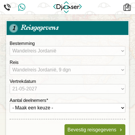
Reisgegevens
1
Bestemming
Reis
Vertrekdatum
Aantal deelnemers
*
Bevestig reisgegevens