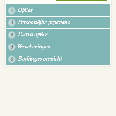
Opties
2
Persoonlijke gegevens
3
Extra opties
4
Verzekeringen
5
Boekingsoverzicht
6