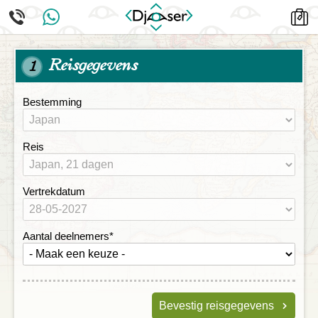
Reisgegevens
1
Bestemming
Reis
Vertrekdatum
Aantal deelnemers
*
Bevestig reisgegevens