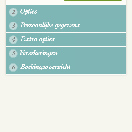
Opties
2
Persoonlijke gegevens
3
Extra opties
4
Verzekeringen
5
Boekingsoverzicht
6