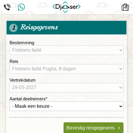
Reisgegevens
1
Bestemming
Reis
Vertrekdatum
Aantal deelnemers
*
Bevestig reisgegevens