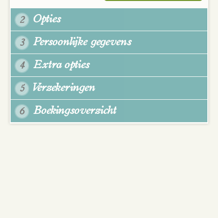
Opties
2
Persoonlijke gegevens
3
Extra opties
4
Verzekeringen
5
Boekingsoverzicht
6