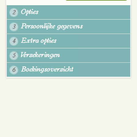
Opties
2
Persoonlijke gegevens
3
Extra opties
4
Verzekeringen
5
Boekingsoverzicht
6