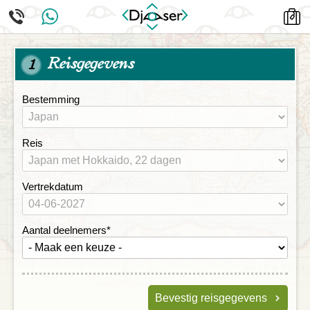
Reisgegevens
1
Bestemming
Reis
Vertrekdatum
Aantal deelnemers
*
Bevestig reisgegevens