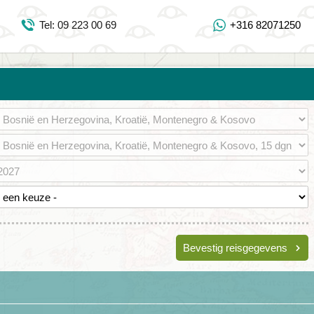
Inloggen Mijn Djoser
Tel: 09 223 00 69
+316 82071250
Tel: 09 223 00 69
https://www.youtube.com/user/DjoserWebsite
https://www.instagram.com/djoser_reizen/
https://www.facebook.com/djoserreizen
Bevestig reisgegevens