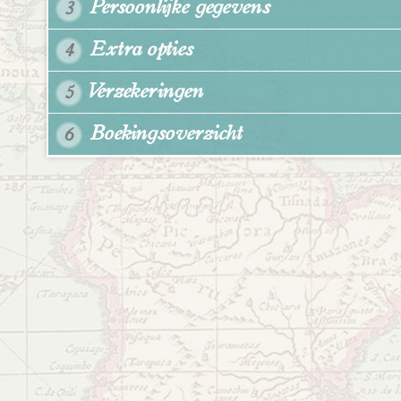
Persoonlijke gegevens
3
Extra opties
4
Verzekeringen
5
Boekingsoverzicht
6