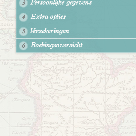
Persoonlijke gegevens
3
Extra opties
4
Verzekeringen
5
Boekingsoverzicht
6