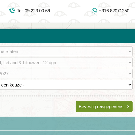
Inloggen Mijn Djoser
Tel: 09 223 00 69
+316 82071250
Tel: 09 223 00 69
https://www.youtube.com/user/DjoserWebsite
https://www.instagram.com/djoser_reizen/
https://www.facebook.com/djoserreizen
Bevestig reisgegevens