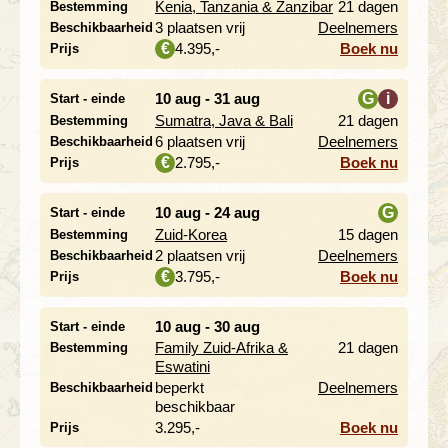
Kenia, Tanzania & Zanzibar
21 dagen
Bestemming
i
3 plaatsen vrij
Deelnemers
Beschikbaarheid
4.395,-
Boek nu
€
Prijs
10 aug - 31 aug
G
i
Start - einde
Sumatra, Java & Bali
21 dagen
Bestemming
i
6 plaatsen vrij
Deelnemers
Beschikbaarheid
2.795,-
Boek nu
€
Prijs
10 aug - 24 aug
G
Start - einde
Zuid-Korea
15 dagen
Bestemming
i
2 plaatsen vrij
Deelnemers
Beschikbaarheid
3.795,-
Boek nu
€
Prijs
10 aug - 30 aug
Start - einde
Family Zuid-Afrika &
21 dagen
Bestemming
Eswatini
beperkt
Deelnemers
Beschikbaarheid
beschikbaar
3.295,-
Boek nu
Prijs