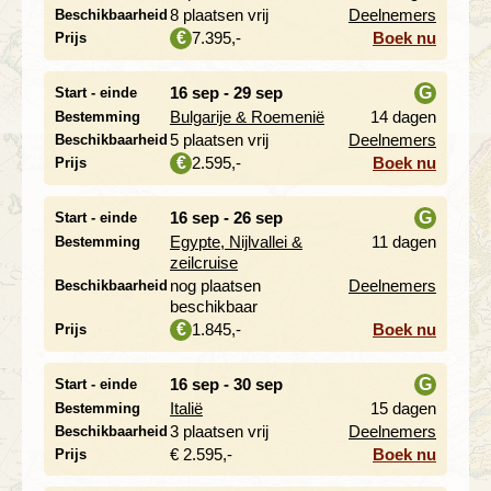
i
8 plaatsen vrij
Deelnemers
Beschikbaarheid
7.395,-
Boek nu
€
Prijs
16 sep - 29 sep
G
Start - einde
Bulgarije & Roemenië
14 dagen
Bestemming
i
5 plaatsen vrij
Deelnemers
Beschikbaarheid
2.595,-
Boek nu
€
Prijs
16 sep - 26 sep
G
Start - einde
Egypte, Nijlvallei &
11 dagen
Bestemming
i
zeilcruise
nog plaatsen
Deelnemers
Beschikbaarheid
beschikbaar
1.845,-
Boek nu
€
Prijs
16 sep - 30 sep
G
Start - einde
Italië
15 dagen
Bestemming
i
3 plaatsen vrij
Deelnemers
Beschikbaarheid
€ 2.595,-
Boek nu
Prijs