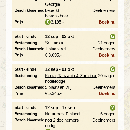
i
Georgië
beperkt
Deelnemers
Beschikbaarheid
beschikbaar
3.195,-
Boek nu
€
Prijs
12 sep - 02 okt
G
Start - einde
Sri Lanka
21 dagen
Bestemming
i
1 plaats vrij
Deelnemers
Beschikbaarheid
€ 3.095,-
Boek nu
Prijs
12 sep - 01 okt
G
Start - einde
Kenia, Tanzania & Zanzibar
20 dagen
Bestemming
i
hotel/lodge
5 plaatsen vrij
Deelnemers
Beschikbaarheid
€ 5.345,-
Boek nu
Prijs
12 sep - 17 sep
V
Start - einde
Natuurreis Finland
6 dagen
Bestemming
i
nog 2 deelnemers
Deelnemers
Beschikbaarheid
nodig