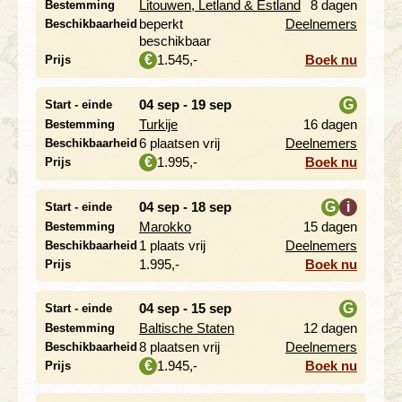
Litouwen, Letland & Estland
8 dagen
Bestemming
i
beperkt
Deelnemers
Beschikbaarheid
beschikbaar
1.545,-
Boek nu
€
Prijs
04 sep - 19 sep
G
Start - einde
Turkije
16 dagen
Bestemming
i
6 plaatsen vrij
Deelnemers
Beschikbaarheid
1.995,-
Boek nu
€
Prijs
04 sep - 18 sep
G
i
Start - einde
Marokko
15 dagen
Bestemming
i
1 plaats vrij
Deelnemers
Beschikbaarheid
1.995,-
Boek nu
Prijs
04 sep - 15 sep
G
Start - einde
Baltische Staten
12 dagen
Bestemming
i
8 plaatsen vrij
Deelnemers
Beschikbaarheid
1.945,-
Boek nu
€
Prijs