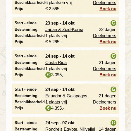
i
6 plaatsen vrij
Deelnemers
Beschikbaarheid
€ 2.595,-
Boek nu
Prijs
23 sep - 14 okt
G
Start - einde
Japan & Zuid-Korea
22 dagen
Bestemming
i
1 plaats vrij
Deelnemers
Beschikbaarheid
€ 5.295,-
Boek nu
Prijs
24 sep - 14 okt
G
Start - einde
Costa Rica
21 dagen
Bestemming
i
1 plaats vrij
Deelnemers
Beschikbaarheid
3.095,-
Boek nu
€
Prijs
24 sep - 14 okt
G
Start - einde
Ecuador & Galapagos
21 dagen
Bestemming
i
1 plaats vrij
Deelnemers
Beschikbaarheid
4.395,-
Boek nu
€
Prijs
24 sep - 07 okt
G
Start - einde
Rondreis Egypte, Nijlvallei
14 dagen
Bestemming