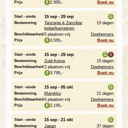
2.995,-
Boek nu
€
Prijs
15 sep - 29 sep
G
Start - einde
Tanzania & Zanzibar
15 dagen
Bestemming
i
lodge/kamperen
5 plaatsen vrij
Deelnemers
Beschikbaarheid
3.595,-
Boek nu
€
Prijs
15 sep - 29 sep
G
i
Start - einde
Zuid-Korea
15 dagen
Bestemming
i
2 plaatsen vrij
Deelnemers
Beschikbaarheid
3.795,-
Boek nu
€
Prijs
15 sep - 05 okt
G
Start - einde
Marokko
21 dagen
Bestemming
i
6 plaatsen vrij
Deelnemers
Beschikbaarheid
2.195,-
Boek nu
€
Prijs
15 sep - 21 okt
G
Start - einde
Japan
37 dagen
Bestemming