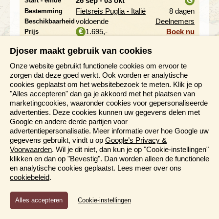
26 sep - 03 okt
G
Start - einde
Fietsreis Puglia - Italië
8 dagen
Bestemming
i
voldoende
Deelnemers
Beschikbaarheid
1.695,-
Boek nu
€
Prijs
Djoser maakt gebruik van cookies
26 sep - 17 okt
G
Start - einde
Onze website gebruikt functionele cookies om ervoor te
Kleine Sunda-eilanden
21 dagen
Bestemming
i
zorgen dat deze goed werkt. Ook worden er analytische
4 plaatsen vrij
Deelnemers
Beschikbaarheid
cookies geplaatst om het websitebezoek te meten. Klik je op
3.495,-
Boek nu
€
Prijs
"Alles accepteren" dan ga je akkoord met het plaatsen van
marketingcookies, waaronder cookies voor gepersonaliseerde
26 sep - 19 okt
G
Start - einde
advertenties. Deze cookies kunnen uw gegevens delen met
Google en andere derde partijen voor
Sulawesi, Indonesië
24 dagen
Bestemming
i
advertentiepersonalisatie. Meer informatie over hoe Google uw
4 plaatsen vrij
Deelnemers
Beschikbaarheid
gegevens gebruikt, vindt u op
Google’s Privacy &
3.495,-
Boek nu
€
Prijs
Voorwaarden
. Wil je dit niet, dan kun je op "Cookie-instellingen"
klikken en dan op "Bevestig". Dan worden alleen de functionele
26 sep - 09 okt
G
Start - einde
en analytische cookies geplaatst. Lees meer over ons
cookiebeleid
.
Egypte, Nijlvallei & Rode
14 dagen
Bestemming
i
Zee
Functioneel en Analytisch
nog plaatsen
Deelnemers
Beschikbaarheid
Cookie-instellingen
Cookies die er voor zorgen dat de website naar behoren
beschikbaar
functioneert en cookies waarmee wij anoniem het gebruik van
1.845,-
Boek nu
€
Prijs