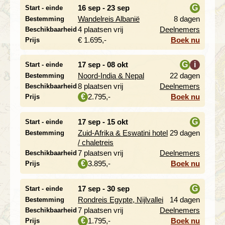
16 sep - 23 sep
G
Start - einde
Wandelreis Albanië
8 dagen
Bestemming
i
4 plaatsen vrij
Deelnemers
Beschikbaarheid
€ 1.695,-
Boek nu
Prijs
17 sep - 08 okt
G
i
Start - einde
Noord-India & Nepal
22 dagen
Bestemming
i
8 plaatsen vrij
Deelnemers
Beschikbaarheid
2.795,-
Boek nu
€
Prijs
17 sep - 15 okt
G
Start - einde
Zuid-Afrika & Eswatini hotel
29 dagen
Bestemming
i
/ chaletreis
7 plaatsen vrij
Deelnemers
Beschikbaarheid
3.895,-
Boek nu
€
Prijs
17 sep - 30 sep
G
Start - einde
Rondreis Egypte, Nijlvallei
14 dagen
Bestemming
i
7 plaatsen vrij
Deelnemers
Beschikbaarheid
1.795,-
Boek nu
€
Prijs