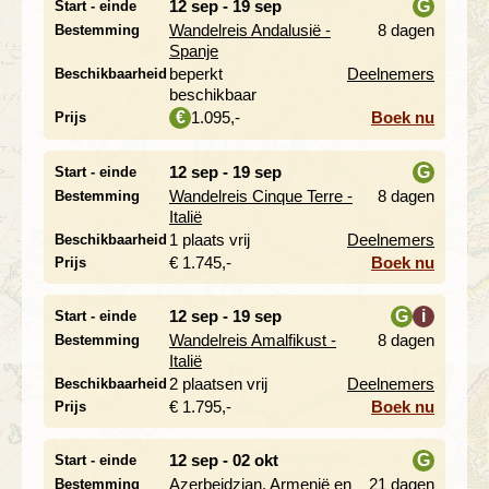
12 sep - 19 sep
G
Start - einde
Wandelreis Andalusië -
8 dagen
Bestemming
i
Spanje
beperkt
Deelnemers
Beschikbaarheid
beschikbaar
1.095,-
Boek nu
€
Prijs
12 sep - 19 sep
G
Start - einde
Wandelreis Cinque Terre -
8 dagen
Bestemming
i
Italië
1 plaats vrij
Deelnemers
Beschikbaarheid
€ 1.745,-
Boek nu
Prijs
12 sep - 19 sep
G
i
Start - einde
Wandelreis Amalfikust -
8 dagen
Bestemming
i
Italië
2 plaatsen vrij
Deelnemers
Beschikbaarheid
€ 1.795,-
Boek nu
Prijs
12 sep - 02 okt
G
Start - einde
Azerbeidzjan, Armenië en
21 dagen
Bestemming