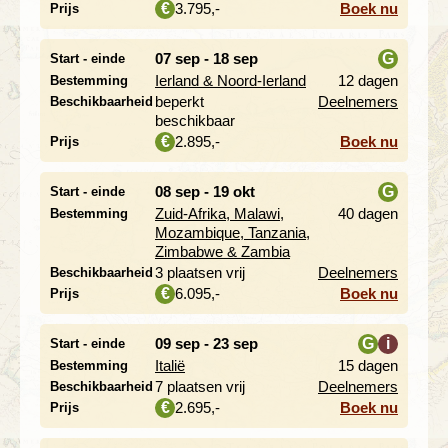
3.795,-
Boek nu
€
Prijs
07 sep - 18 sep
G
Start - einde
Ierland & Noord-Ierland
12 dagen
Bestemming
i
beperkt
Deelnemers
Beschikbaarheid
beschikbaar
2.895,-
Boek nu
€
Prijs
08 sep - 19 okt
G
Start - einde
Zuid-Afrika, Malawi,
40 dagen
Bestemming
i
Mozambique, Tanzania,
Zimbabwe & Zambia
3 plaatsen vrij
Deelnemers
Beschikbaarheid
6.095,-
Boek nu
€
Prijs
09 sep - 23 sep
G
i
Start - einde
Italië
15 dagen
Bestemming
i
7 plaatsen vrij
Deelnemers
Beschikbaarheid
2.695,-
Boek nu
€
Prijs