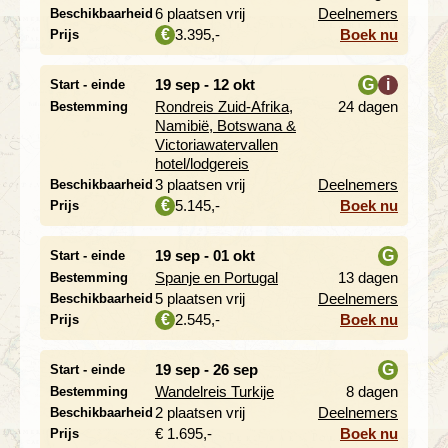
i
6 plaatsen vrij
Deelnemers
Beschikbaarheid
3.395,-
Boek nu
€
Prijs
19 sep - 12 okt
G
i
Start - einde
Rondreis Zuid-Afrika,
24 dagen
Bestemming
i
Namibië, Botswana &
Victoriawatervallen
hotel/lodgereis
3 plaatsen vrij
Deelnemers
Beschikbaarheid
5.145,-
Boek nu
€
Prijs
19 sep - 01 okt
G
Start - einde
Spanje en Portugal
13 dagen
Bestemming
i
5 plaatsen vrij
Deelnemers
Beschikbaarheid
2.545,-
Boek nu
€
Prijs
19 sep - 26 sep
G
Start - einde
Wandelreis Turkije
8 dagen
Bestemming
i
2 plaatsen vrij
Deelnemers
Beschikbaarheid
€ 1.695,-
Boek nu
Prijs