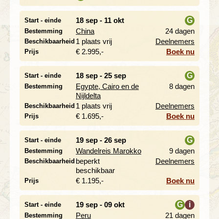
18 sep - 11 okt
G
Start - einde
China
24 dagen
Bestemming
i
1 plaats vrij
Deelnemers
Beschikbaarheid
€ 2.995,-
Boek nu
Prijs
18 sep - 25 sep
G
Start - einde
Egypte, Cairo en de
8 dagen
Bestemming
i
Nijldelta
1 plaats vrij
Deelnemers
Beschikbaarheid
€ 1.695,-
Boek nu
Prijs
19 sep - 26 sep
G
Start - einde
Wandelreis Marokko
9 dagen
Bestemming
i
beperkt
Deelnemers
Beschikbaarheid
beschikbaar
€ 1.195,-
Boek nu
Prijs
19 sep - 09 okt
G
i
Start - einde
Peru
21 dagen
Bestemming