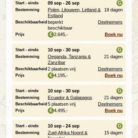
09 sep - 26 sep
G
Start - einde
Polen, Litouwen, Letland &
18 dagen
Bestemming
i
Estland
beperkt
Deelnemers
Beschikbaarheid
beschikbaar
2.645,-
Boek nu
€
Prijs
10 sep - 30 sep
G
Start - einde
Oeganda, Tanzania &
21 dagen
Bestemming
i
Zanzibar
2 plaatsen vrij
Deelnemers
Beschikbaarheid
4.195,-
Boek nu
€
Prijs
10 sep - 30 sep
G
Start - einde
Ecuador & Galapagos
21 dagen
Bestemming
i
5 plaatsen vrij
Deelnemers
Beschikbaarheid
4.495,-
Boek nu
€
Prijs
10 sep - 24 sep
G
Start - einde
Zuid-Afrika Noord &
15 dagen
Bestemming
i