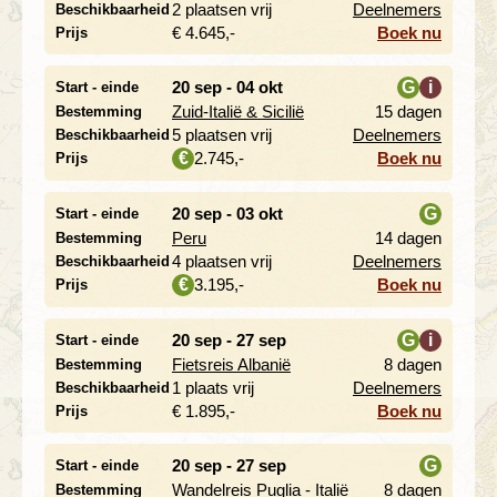
i
2 plaatsen vrij
Deelnemers
Beschikbaarheid
€ 4.645,-
Boek nu
Prijs
20 sep - 04 okt
G
i
Start - einde
Zuid-Italië & Sicilië
15 dagen
Bestemming
i
5 plaatsen vrij
Deelnemers
Beschikbaarheid
2.745,-
Boek nu
€
Prijs
20 sep - 03 okt
G
Start - einde
Peru
14 dagen
Bestemming
i
4 plaatsen vrij
Deelnemers
Beschikbaarheid
3.195,-
Boek nu
€
Prijs
20 sep - 27 sep
G
i
Start - einde
Fietsreis Albanië
8 dagen
Bestemming
i
1 plaats vrij
Deelnemers
Beschikbaarheid
€ 1.895,-
Boek nu
Prijs
20 sep - 27 sep
G
Start - einde
Wandelreis Puglia - Italië
8 dagen
Bestemming