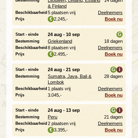
Litouwen, Letland, Estland
14 dagen
Bestemming
i
& Finland
5 plaatsen vrij
Deelnemers
Beschikbaarheid
2.245,-
Boek nu
€
Prijs
24 aug - 10 sep
G
Start - einde
Griekenland
18 dagen
Bestemming
i
8 plaatsen vrij
Deelnemers
Beschikbaarheid
2.495,-
Boek nu
€
Prijs
24 aug - 21 sep
G
i
Start - einde
Sumatra, Java, Bali &
28 dagen
Bestemming
i
Lombok
1 plaats vrij
Deelnemers
Beschikbaarheid
3.045,-
Boek nu
Prijs
24 aug - 13 sep
G
i
Start - einde
Peru
21 dagen
Bestemming
i
2 plaatsen vrij
Deelnemers
Beschikbaarheid
3.395,-
Boek nu
€
Prijs