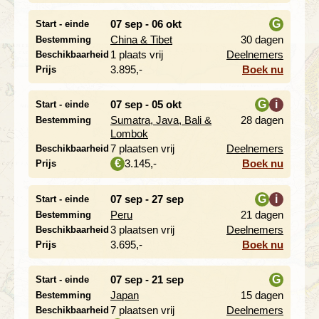
07 sep - 06 okt
G
Start - einde
China & Tibet
30 dagen
Bestemming
i
1 plaats vrij
Deelnemers
Beschikbaarheid
3.895,-
Boek nu
Prijs
07 sep - 05 okt
G
i
Start - einde
Sumatra, Java, Bali &
28 dagen
Bestemming
i
Lombok
7 plaatsen vrij
Deelnemers
Beschikbaarheid
3.145,-
Boek nu
€
Prijs
07 sep - 27 sep
G
i
Start - einde
Peru
21 dagen
Bestemming
i
3 plaatsen vrij
Deelnemers
Beschikbaarheid
3.695,-
Boek nu
Prijs
07 sep - 21 sep
G
Start - einde
Japan
15 dagen
Bestemming
i
7 plaatsen vrij
Deelnemers
Beschikbaarheid