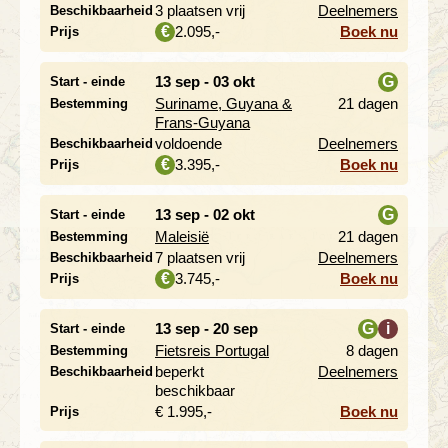
i
3 plaatsen vrij
Deelnemers
Beschikbaarheid
2.095,-
Boek nu
€
Prijs
13 sep - 03 okt
G
Start - einde
Suriname, Guyana &
21 dagen
Bestemming
i
Frans-Guyana
voldoende
Deelnemers
Beschikbaarheid
3.395,-
Boek nu
€
Prijs
13 sep - 02 okt
G
Start - einde
Maleisië
21 dagen
Bestemming
i
7 plaatsen vrij
Deelnemers
Beschikbaarheid
3.745,-
Boek nu
€
Prijs
13 sep - 20 sep
G
i
Start - einde
Fietsreis Portugal
8 dagen
Bestemming
i
beperkt
Deelnemers
Beschikbaarheid
beschikbaar
€ 1.995,-
Boek nu
Prijs