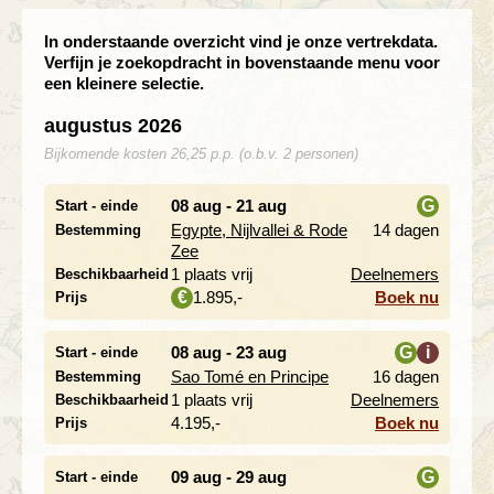
In onderstaande overzicht vind je onze vertrekdata.
Verfijn je zoekopdracht in bovenstaande menu voor
een kleinere selectie.
augustus 2026
Bijkomende kosten 26,25 p.p. (o.b.v. 2 personen)
08 aug - 21 aug
G
Start - einde
Alleen korting
Alleen beschikbaar
Egypte, Nijlvallei & Rode
14 dagen
Bestemming
i
Zee
Met alleenreizenden
1 plaats vrij
Deelnemers
Beschikbaarheid
1.895,-
Boek nu
€
Prijs
08 aug - 23 aug
G
i
Start - einde
Sao Tomé en Principe
16 dagen
Bestemming
i
1 plaats vrij
Deelnemers
Beschikbaarheid
4.195,-
Boek nu
Prijs
09 aug - 29 aug
G
Start - einde