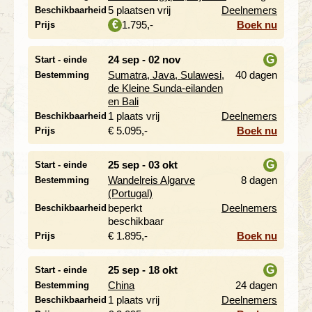
i
5 plaatsen vrij
Deelnemers
Beschikbaarheid
1.795,-
Boek nu
€
Prijs
24 sep - 02 nov
G
Start - einde
Sumatra, Java, Sulawesi,
40 dagen
Bestemming
i
de Kleine Sunda-eilanden
en Bali
1 plaats vrij
Deelnemers
Beschikbaarheid
€ 5.095,-
Boek nu
Prijs
25 sep - 03 okt
G
Start - einde
Wandelreis Algarve
8 dagen
Bestemming
i
(Portugal)
beperkt
Deelnemers
Beschikbaarheid
beschikbaar
€ 1.895,-
Boek nu
Prijs
25 sep - 18 okt
G
Start - einde
China
24 dagen
Bestemming
i
1 plaats vrij
Deelnemers
Beschikbaarheid