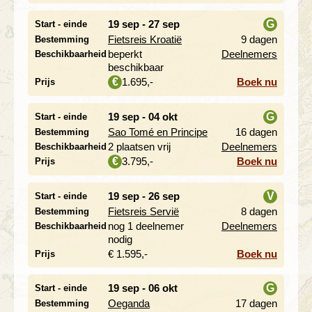
19 sep - 27 sep
G
Start - einde
Fietsreis Kroatië
9 dagen
Bestemming
i
beperkt
Deelnemers
Beschikbaarheid
beschikbaar
1.695,-
Boek nu
€
Prijs
19 sep - 04 okt
G
Start - einde
Sao Tomé en Principe
16 dagen
Bestemming
i
2 plaatsen vrij
Deelnemers
Beschikbaarheid
3.795,-
Boek nu
€
Prijs
19 sep - 26 sep
V
Start - einde
Fietsreis Servië
8 dagen
Bestemming
i
nog 1 deelnemer
Deelnemers
Beschikbaarheid
nodig
€ 1.595,-
Boek nu
Prijs
19 sep - 06 okt
G
Start - einde
Oeganda
17 dagen
Bestemming