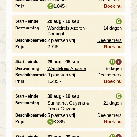
1.845,-
Boek nu
€
Prijs
28 aug - 10 sep
G
Start - einde
Wandelreis Azoren -
14 dagen
Bestemming
i
Portugal
2 plaatsen vrij
Deelnemers
Beschikbaarheid
2.745,-
Boek nu
Prijs
29 aug - 05 sep
G
i
Start - einde
Wandelreis Andorra
8 dagen
Bestemming
i
3 plaatsen vrij
Deelnemers
Beschikbaarheid
1.295,-
Boek nu
Prijs
30 aug - 19 sep
G
Start - einde
Suriname, Guyana &
21 dagen
Bestemming
i
Frans-Guyana
5 plaatsen vrij
Deelnemers
Beschikbaarheid
3.395,-
Boek nu
€
Prijs
31 aug - 20 sep
G
i
Start - einde