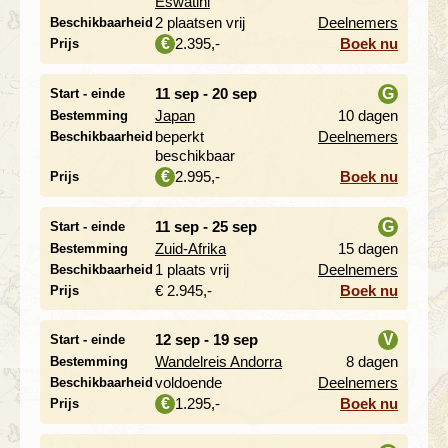
Eswatini
2 plaatsen vrij
Deelnemers
Beschikbaarheid
2.395,-
Boek nu
€
Prijs
11 sep - 20 sep
G
Start - einde
Japan
10 dagen
Bestemming
i
beperkt
Deelnemers
Beschikbaarheid
beschikbaar
2.995,-
Boek nu
€
Prijs
11 sep - 25 sep
G
Start - einde
Zuid-Afrika
15 dagen
Bestemming
i
1 plaats vrij
Deelnemers
Beschikbaarheid
€ 2.945,-
Boek nu
Prijs
12 sep - 19 sep
V
Start - einde
Wandelreis Andorra
8 dagen
Bestemming
i
voldoende
Deelnemers
Beschikbaarheid
1.295,-
Boek nu
€
Prijs