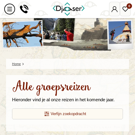
0
Mijn
Favo
Djoser
reize
Home
Alle groepsreizen
Hieronder vind je al onze reizen in het komende jaar.
Verfijn zoekopdracht