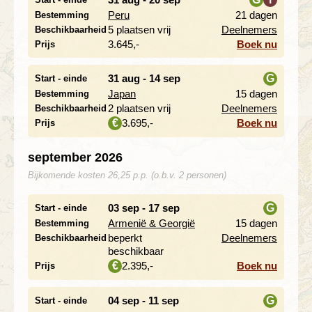
Peru
21 dagen
Bestemming
i
5 plaatsen vrij
Deelnemers
Beschikbaarheid
3.645,-
Boek nu
Prijs
31 aug - 14 sep
G
Start - einde
Japan
15 dagen
Bestemming
i
2 plaatsen vrij
Deelnemers
Beschikbaarheid
3.695,-
Boek nu
€
Prijs
september 2026
Bijkomende kosten 26,25 p.p. (o.b.v. 2 personen)
03 sep - 17 sep
G
Start - einde
Armenië & Georgië
15 dagen
Bestemming
i
beperkt
Deelnemers
Beschikbaarheid
beschikbaar
2.395,-
Boek nu
€
Prijs
04 sep - 11 sep
G
Start - einde