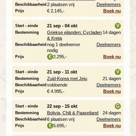
i
2 plaatsen vrij
Deelnemers
Beschikbaarheid
€ 2.145,-
Boek nu
Prijs
21 sep - 04 okt
V
Start - einde
Griekse eilanden: Cycladen
14 dagen
Bestemming
i
& Kreta
nog 1 deelnemer
Deelnemers
Beschikbaarheid
nodig
2.295,-
Boek nu
€
Prijs
21 sep - 11 okt
V
Start - einde
Zuid-Korea met Jeju
21 dagen
Bestemming
i
voldoende
Deelnemers
Beschikbaarheid
€ 4.995,-
Boek nu
Prijs
22 sep - 15 okt
G
Start - einde
Bolivia, Chili & Paaseiland
24 dagen
Bestemming
i
6 plaatsen vrij
Deelnemers
Beschikbaarheid
5.695,-
Boek nu
€
Prijs