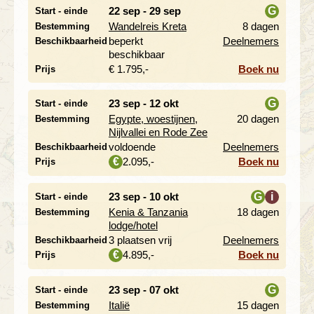
22 sep - 29 sep
G
Start - einde
Wandelreis Kreta
8 dagen
Bestemming
i
beperkt
Deelnemers
Beschikbaarheid
beschikbaar
€ 1.795,-
Boek nu
Prijs
23 sep - 12 okt
G
Start - einde
Egypte, woestijnen,
20 dagen
Bestemming
i
Nijlvallei en Rode Zee
voldoende
Deelnemers
Beschikbaarheid
2.095,-
Boek nu
€
Prijs
23 sep - 10 okt
G
i
Start - einde
Kenia & Tanzania
18 dagen
Bestemming
i
lodge/hotel
3 plaatsen vrij
Deelnemers
Beschikbaarheid
4.895,-
Boek nu
€
Prijs
23 sep - 07 okt
G
Start - einde
Italië
15 dagen
Bestemming