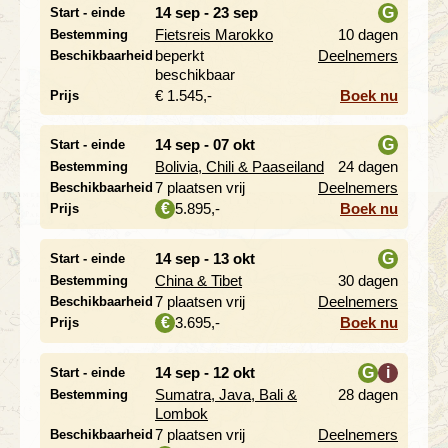
14 sep - 23 sep
G
Start - einde
Fietsreis Marokko
10 dagen
Bestemming
i
beperkt
Deelnemers
Beschikbaarheid
beschikbaar
€ 1.545,-
Boek nu
Prijs
14 sep - 07 okt
G
Start - einde
Bolivia, Chili & Paaseiland
24 dagen
Bestemming
i
7 plaatsen vrij
Deelnemers
Beschikbaarheid
5.895,-
Boek nu
€
Prijs
14 sep - 13 okt
G
Start - einde
China & Tibet
30 dagen
Bestemming
i
7 plaatsen vrij
Deelnemers
Beschikbaarheid
3.695,-
Boek nu
€
Prijs
14 sep - 12 okt
G
i
Start - einde
Sumatra, Java, Bali &
28 dagen
Bestemming
i
Lombok
7 plaatsen vrij
Deelnemers
Beschikbaarheid