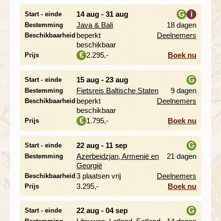
14 aug - 31 aug
G
i
Start - einde
Java & Bali
18 dagen
Bestemming
i
beperkt
Deelnemers
Beschikbaarheid
beschikbaar
2.295,-
Boek nu
€
Prijs
15 aug - 23 aug
G
Start - einde
Fietsreis Baltische Staten
9 dagen
Bestemming
i
beperkt
Deelnemers
Beschikbaarheid
beschikbaar
1.795,-
Boek nu
€
Prijs
22 aug - 11 sep
G
Start - einde
Azerbeidzjan, Armenië en
21 dagen
Bestemming
i
Georgië
3 plaatsen vrij
Deelnemers
Beschikbaarheid
3.295,-
Boek nu
Prijs
22 aug - 04 sep
G
Start - einde