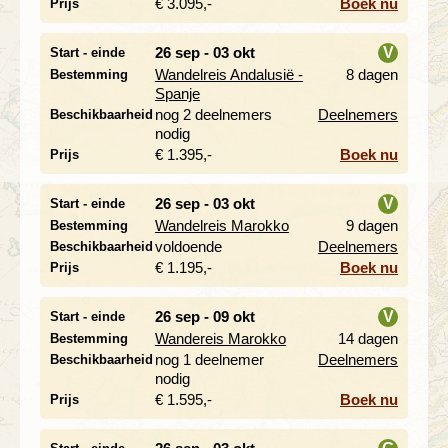
€ 3.095,-
Boek nu
Prijs
26 sep - 03 okt
V
Start - einde
Wandelreis Andalusië -
8 dagen
Bestemming
i
Spanje
nog 2 deelnemers
Deelnemers
Beschikbaarheid
nodig
€ 1.395,-
Boek nu
Prijs
26 sep - 03 okt
V
Start - einde
Wandelreis Marokko
9 dagen
Bestemming
i
voldoende
Deelnemers
Beschikbaarheid
€ 1.195,-
Boek nu
Prijs
26 sep - 09 okt
V
Start - einde
Wandereis Marokko
14 dagen
Bestemming
i
nog 1 deelnemer
Deelnemers
Beschikbaarheid
nodig
€ 1.595,-
Boek nu
Prijs