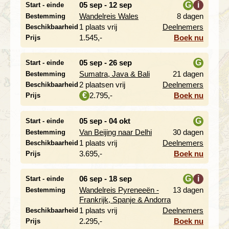
05 sep - 12 sep
G
i
Start - einde
Wandelreis Wales
8 dagen
Bestemming
i
1 plaats vrij
Deelnemers
Beschikbaarheid
1.545,-
Boek nu
Prijs
05 sep - 26 sep
G
Start - einde
Sumatra, Java & Bali
21 dagen
Bestemming
i
2 plaatsen vrij
Deelnemers
Beschikbaarheid
2.795,-
Boek nu
€
Prijs
05 sep - 04 okt
G
Start - einde
Van Beijing naar Delhi
30 dagen
Bestemming
i
1 plaats vrij
Deelnemers
Beschikbaarheid
3.695,-
Boek nu
Prijs
06 sep - 18 sep
G
i
Start - einde
Wandelreis Pyreneeën -
13 dagen
Bestemming
i
Frankrijk, Spanje & Andorra
1 plaats vrij
Deelnemers
Beschikbaarheid
2.295,-
Boek nu
Prijs