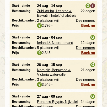
24 aug - 14 sep
G
i
Start - einde
Zuid-Afrika, Lesotho &
22 dagen
Bestemming
i
Eswatini hotel / chaletreis
2 plaatsen vrij
Deelnemers
Beschikbaarheid
2.795,-
Boek nu
€
Prijs
24 aug - 04 sep
G
Start - einde
Ierland & Noord-Ierland
12 dagen
Bestemming
i
5 plaatsen vrij
Deelnemers
Beschikbaarheid
2.845,-
Boek nu
€
Prijs
26 aug - 15 sep
G
Start - einde
Namibië, Botswana &
21 dagen
Bestemming
i
Victoria watervallen
3 plaatsen vrij
Deelnemers
Beschikbaarheid
3.545,-
Boek nu
€
Prijs
27 aug - 09 sep
G
Start - einde
Rondreis Egypte, Nijlvallei
14 dagen
Bestemming
i
voldoende
Deelnemers
Beschikbaarheid