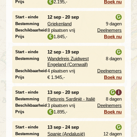
2.195,-
Boek nu
€
Prijs
12 sep - 20 sep
G
Start - einde
Griekenland
9 dagen
Bestemming
i
8 plaatsen vrij
Deelnemers
Beschikbaarheid
1.845,-
Boek nu
€
Prijs
12 sep - 19 sep
G
Start - einde
Wandelreis Zuidwest
8 dagen
Bestemming
i
Engeland (Cornwall)
4 plaatsen vrij
Deelnemers
Beschikbaarheid
€ 1.945,-
Boek nu
Prijs
13 sep - 20 sep
G
i
Start - einde
Fietsreis Sardinië - Italië
8 dagen
Bestemming
i
3 plaatsen vrij
Deelnemers
Beschikbaarheid
1.895,-
Boek nu
€
Prijs
13 sep - 24 sep
G
Start - einde
Spanje (Andalusië)
12 dagen
Bestemming