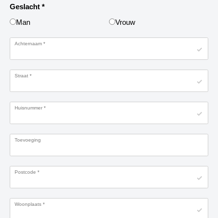
Geslacht
*
Man
Vrouw
Achternaam
*
Straat
*
Huisnummer
*
Toevoeging
Postcode
*
Woonplaats
*