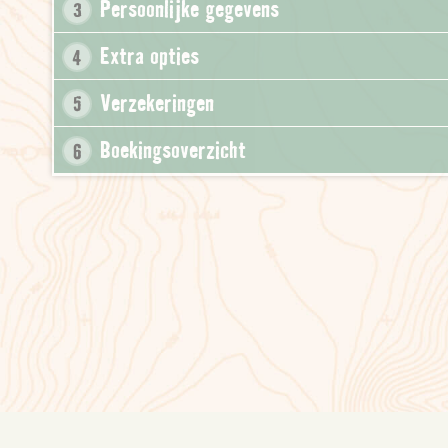
Persoonlijke gegevens
3
Extra opties
4
Verzekeringen
5
Boekingsoverzicht
6