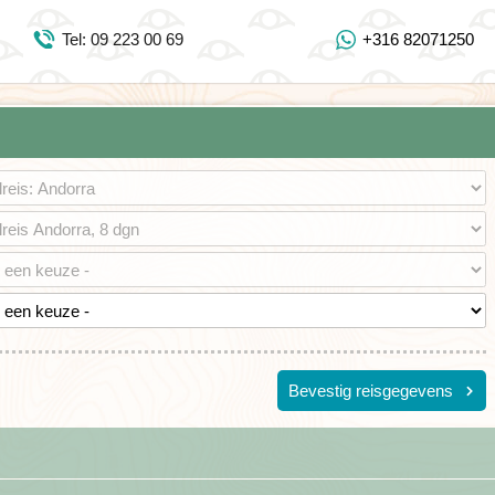
Inloggen Mijn Djoser
Tel: 09 223 00 69
+316 82071250
Tel: 09 223 00 69
https://www.youtube.com/user/DjoserWebsite
https://www.instagram.com/djoser_reizen/
https://www.facebook.com/djoserreizen
Bevestig reisgegevens