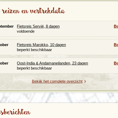
 reizen en vertrekdata
ptember
Fietsreis Servië, 8 dagen
B
voldoende
tober
Fietsreis Marokko, 10 dagen
B
beperkt beschikbaar
tober
Oost-India & Andamaneilanden, 23 dagen
B
beperkt beschikbaar
Bekijk het complete overzicht
sberichten