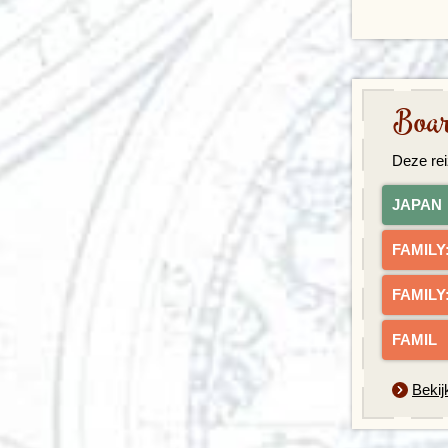
Boar
Deze rei
J
A
P
A
N
F
A
M
I
L
Y
F
A
M
I
L
Y
F
A
M
I
L
Y
Bekij