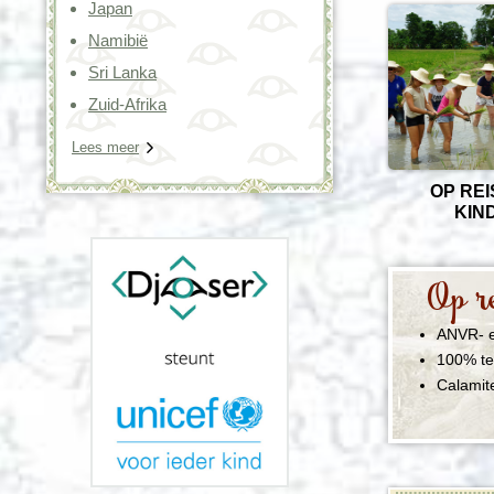
Japan
Namibië
Sri Lanka
Zuid-Afrika
Lees meer
OP REI
KIN
Op re
ANVR- e
100% te
Calamit