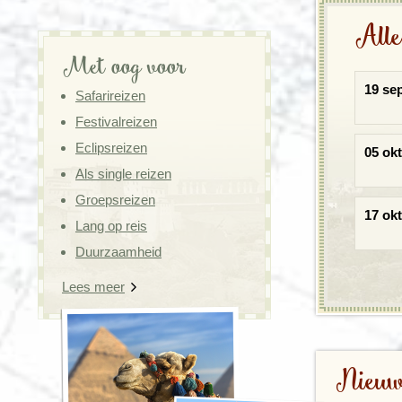
Alle
Met oog voor
19 se
Safarireizen
Festivalreizen
Eclipsreizen
05 ok
Als single reizen
Groepsreizen
17 ok
Lang op reis
Duurzaamheid
Lees meer
Nieuw