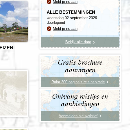
Meld je nu aan
ALLE BESTEMMINGEN
woensdag 02 september 2026 -
doorlopend
Meld je nu aan
Bekijk alle data
REIZEN
Gratis brochure
aanvragen
Ruim 300 pagina’s reisinspiratie
Ontvang reistips en
aanbiedingen
Aanmelden nieuwsbrief