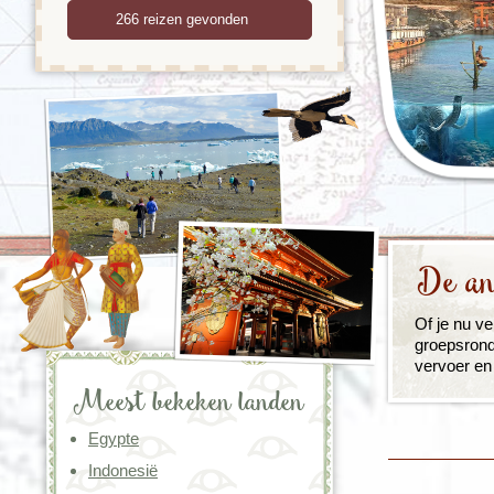
De an
Of je nu ver
groepsrond
vervoer en v
Meest bekeken landen
Egypte
Indonesië