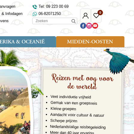
anvragen
Tel: 09 223 00 69
0
s & Infodagen
06-82071250
Mijn
Favoriete
Zoeken
evens
Djoser
reizen
RIKA & OCEANIË
MIDDEN-OOSTEN
Soort reizen
Landen
Landen
sh
gië
Rondreis (18)
Alaska
Maleisië
Noord-Macedonië
Egypte
kenland
Familiereis (9)
Australië
Mongolië
Noorwegen
Jordanië
and
Fietsreis (1)
Canada
Nepal
Polen
Marokko
Reizen met oog voor
and
Wandelreis (3)
Nieuw-Zeeland
Oezbekistan
Portugal
Oman
de wereld
Cultuur (8)
Verenigde Staten
Singapore
Roemenië
Saoedi-Arabië
verdië
Sri Lanka
Sardinië
Tunesië
Veel individuele vrijheid
ovo
Taiwan
Schotland
Turkije
Gemak van een groepsreis
tië
Thailand
Servië
Kleine groepen
and
Tibet
Spanje
Aandacht voor cultuur & natuur
and
Turkmenistan
Turkije
Scherpe prijzen
an
uwen
Vietnam
Verenigd Koninkrijk
Nederlandstalige reisbegeleiding
ira
Zijderoute
Wales
Meer dan 40 jaar ervaring