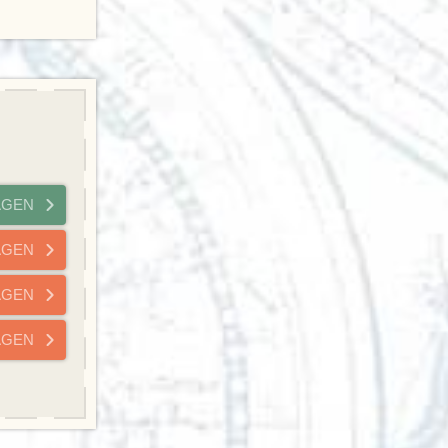
A
G
E
N
A
G
E
N
A
G
E
N
A
G
E
N