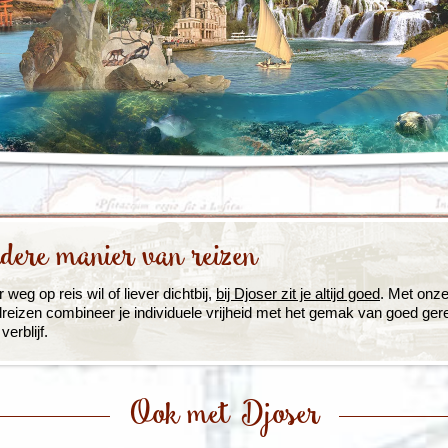
Rondreis Sulawesi &
Frankrijk
Laos
Mont
Molukken, 22 dagen
Malediven
dere manier van reizen
 weg op reis wil of liever dichtbij,
bij Djoser zit je altijd goed
. Met onz
reizen combineer je individuele vrijheid met het gemak van goed ger
erblijf.
Ook met Djoser