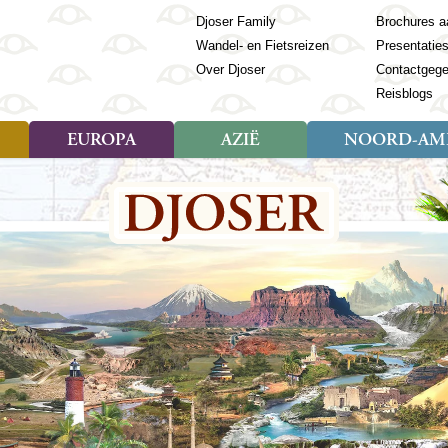
Djoser Family
Brochures a
Wandel- en Fietsreizen
Presentatie
Over Djoser
Contactgeg
Reisblogs
EUROPA
AZIË
NOORD-AME
Soort reizen
Soort reizen
Landen
Soort reizen
Landen
ambique
Rondreis (28)
(Frans) Guyana
Rondreis (57)
Albanië
Rondreis (7)
Banglade
Geor
ibië
Familiereis (11)
Galapagos
Familiereis (22)
Andorra
Familiereis (2)
Bhutan
Grie
anda
Fietsreis (8)
Guatemala
Fietsreis (3)
Armenië
Natuur (5)
Cambodja
IJsl
Tomé en Principe
Wandelreis (23)
Honduras
Cultuur (28)
Azerbeidzjan
China
Ierl
ziland
Cultuur (12)
Mexico
Natuur (16)
Azoren
Filipijnen
Italië
zania
Natuur (3)
Nicaragua
Balkan
India
Kaap
o
Paaseiland
Baltische Staten
Indochina
Kos
bia
Paraguay
Bosnië en Herzegovina
Indonesië
Kroa
ibar
Peru
Bulgarije
Japan
Lapl
Nieuwe reizen
babwe
Suriname
Engeland
Jordanië
Letl
r
-Afrika
Rondreis China & Tibet, 42
Estland
Kazachst
Lito
dagen
Finland
Kirgizië
Made