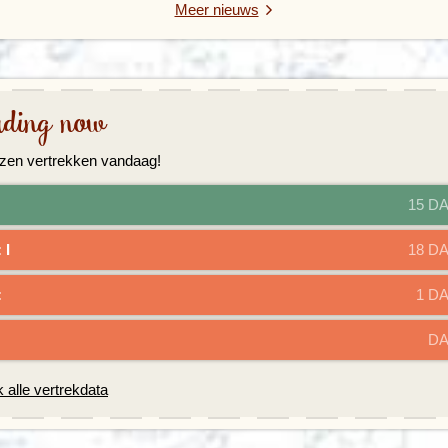
Meer nieuws
ding now
zen vertrekken vandaag!
1
5
D
:
I
N
D
O
N
E
S
I
Ë
1
8
D
:
Z
U
I
D
-
A
F
R
I
K
A
2
1
D
:
J
A
P
A
N
1
5
D
k alle vertrekdata