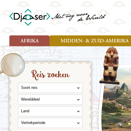
AFRIKA
MIDDEN- & ZUID-AMERIKA
Soort reizen
Soort reizen
Landen
Landen
Rondreis (26)
Rondreis (25)
Angola
Amazone
Moz
Familiereis (10)
Familiereis (11)
Benin
Argentinië
Nam
Reis zoeken
Fietsreis (2)
Fietsreis (1)
Botswana
Belize
Oeg
Wandelreis (1)
Cultuur (9)
Egypte
Bolivia
Sao 
Cultuur (3)
Natuur (13)
Ghana
Brazilië
Swa
Natuur (6)
Kaapverdië
Chili
Tan
Kenia
Colombia
Tog
Madagaskar
Costa Rica
Zam
Nieuwe reizen
Malawi
Cuba
Zanz
Voodoo in Benin en Togo, 16
Marokko
Ecuador
Zim
dagen
Mauritius
El Salvado
Zuid