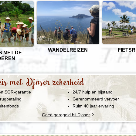
WANDEL­REIZEN
FIETS­
S MET DE
DEREN
is met Djoser zekerheid
n SGR-garantie
24/7 hulp en bijstand
rugbetaling
Gerenommeerd vervoer
eitenfonds
Ruim 40 jaar ervaring
Goed geregeld bij Djoser