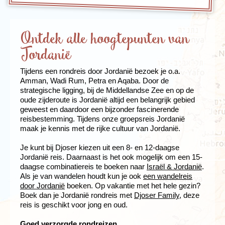
Ontdek alle hoogtepunten van
Jordanië
Tijdens een rondreis door Jordanië bezoek je o.a.
Amman, Wadi Rum, Petra en Aqaba. Door de
strategische ligging, bij de Middellandse Zee en op de
oude zijderoute is Jordanië altijd een belangrijk gebied
geweest en daardoor een bijzonder fascinerende
reisbestemming. Tijdens onze groepsreis Jordanië
maak je kennis met de rijke cultuur van Jordanië.
Je kunt bij Djoser kiezen uit een 8- en 12-daagse
Jordanië reis. Daarnaast is het ook mogelijk om een 15-
daagse combinatiereis te boeken naar
Israël & Jordanië
.
Als je van wandelen houdt kun je ook
een wandelreis
door Jordanië
boeken. Op vakantie met het hele gezin?
Boek dan je Jordanië rondreis met
Djoser Family
, deze
reis is geschikt voor jong en oud.
Goed verzorgde rondreizen