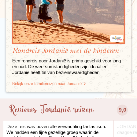
Rondreis Jordanië met de kinderen
Een rondreis door Jordanië is prima geschikt voor jong
en oud. De weersomstandigheden zijn ideaal en
Jordanië heeft tal van bezienswaardigheden.
Bekijk onze familiereizen naar Jordanië
Reviews Jordanië reizen
9,0
Deze reis was boven alle verwachting fantastisch.
JORDANIË,
We hadden een fijne gezellige groep waarin de
daagse re