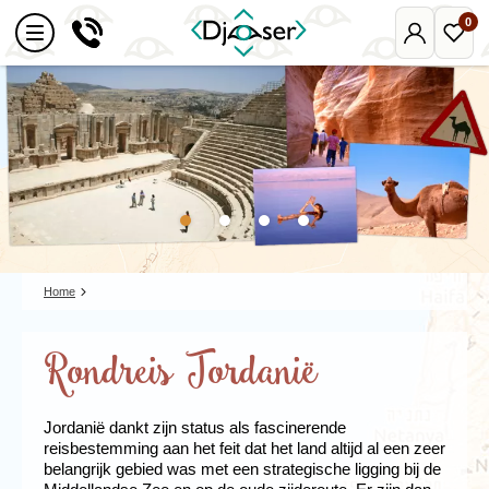
0
Mijn
Favo
Djoser
reize
Home
Rondreis Jordanië
Jordanië dankt zijn status als fascinerende
reisbestemming aan het feit dat het land altijd al een zeer
belangrijk gebied was met een strategische ligging bij de