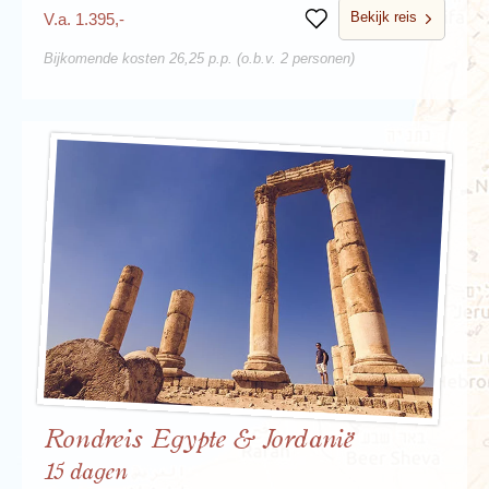
Bekijk reis
V.a. 1.395,-
Bewaren
Bijkomende kosten 26,25 p.p. (o.b.v. 2 personen)
Rondreis Egypte & Jordanië
15 dagen