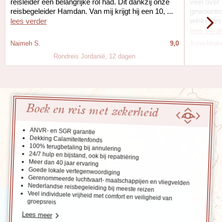
reisleider een belangrijke rol had. Dit dankzij onze
veel over
reisbegeleider Hamdan. Van mij krijgt hij een 10, ...
gewoontes 
winkeltjes.
lees verder
lees verd
Naimeh S.
9,0
Anne-Mieke
Rondreis Jordanië, 12 dagen
Boek en reis met zekerheid
ANVR- en SGR garantie
Dekking Calamiteitenfonds
100% terugbetaling bij annulering
24/7 hulp en bijstand, ook bij repatriëring
Meer dan 40 jaar ervaring
Goede lokale vertegenwoordiging
Gerenommeerde luchtvaart- maatschappijen en vliegvelden
Nederlandse reisbegeleiding bij meeste reizen
Veel individuele vrijheid met comfort en veiligheid van
groepsreis
Lees meer