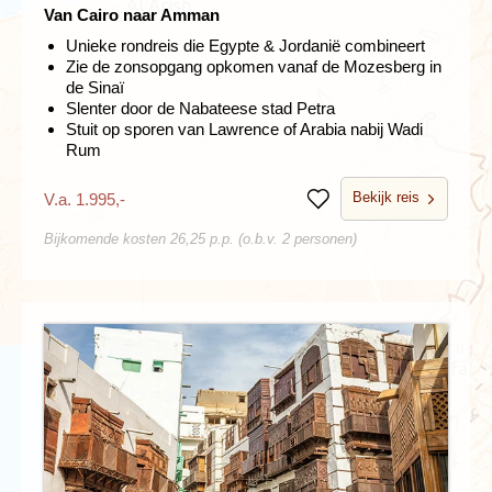
Van Cairo naar Amman
Unieke rondreis die Egypte & Jordanië combineert
Zie de zonsopgang opkomen vanaf de Mozesberg in
de Sinaï
Slenter door de Nabateese stad Petra
Stuit op sporen van Lawrence of Arabia nabij Wadi
Rum
Bekijk reis
V.a. 1.995,-
Bewaren
Bijkomende kosten 26,25 p.p. (o.b.v. 2 personen)