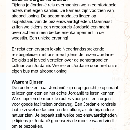
Tijdens je Jordanië reis overnachten we in comfortabele
hotels met eigen sanitair. De kamers zijn voorzien van
airconditioning. De accommodaties liggen op
loopafstand van de bezienswaardigheden. Daarnaast
zullen we tijdens een groepsreis Jordanië een nacht
overnachten in een bedoeïenenkampement in de
woestijn. Een unieke ervaring!
Er reist een ervaren lokale Nederlandssprekende
reisbegeleider met ons mee tijdens de reizen Jordanië.
De gids zal je veel vertellen over de achtergrond en
cultuur van Jordanië. We reizen Jordanië door met onze
eigen bus met airconditioning.
Waarom Djoser
De rondreizen naar Jordanië zijn erop gericht je optimaal
te laten genieten en het echte Jordanië te leren kennen.
We stippelen de mooiste routes voor je uit en zorgen
voor goede faciliteiten onderweg. Een Jordanië rondreis
laat je zowel de fascinerende cultuur, als de bijzondere
natuur zien. Je bepaalt zelf welke bezienswaardigheden
je tijdens je Jordanië groepsreis de moeite waard vindt
om te bezoeken.