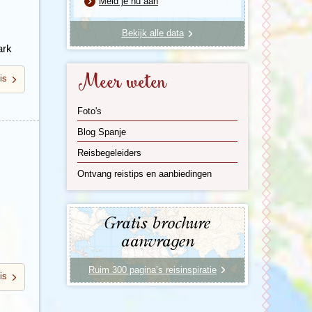
Meld je nu aan
Bekijk alle data
ark
Meer weten
is
Foto's
Blog Spanje
Reisbegeleiders
Ontvang reistips en aanbiedingen
Gratis brochure
aanvragen
Ruim 300 pagina’s reisinspiratie
is