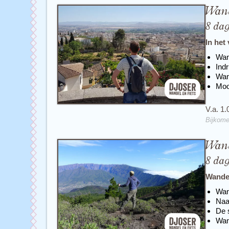
Wand
8 da
In het
Wan
Ind
Wan
Moo
V.a. 1.
Bijkome
Wand
8 da
Wandel
Wan
Naa
De 
Wan