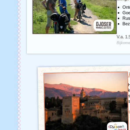
Ont
Goe
Rus
Bez
V.a. 1.
Bijkome
H
k