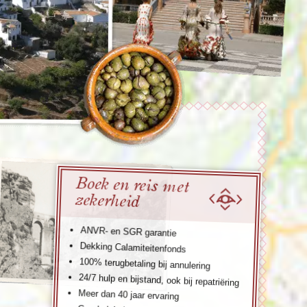
enegro
Zuid-Korea
Boek en reis met
zekerheid
ANVR- en SGR garantie
Dekking Calamiteitenfonds
100% terugbetaling bij annulering
24/7 hulp en bijstand, ook bij repatriëring
Meer dan 40 jaar ervaring