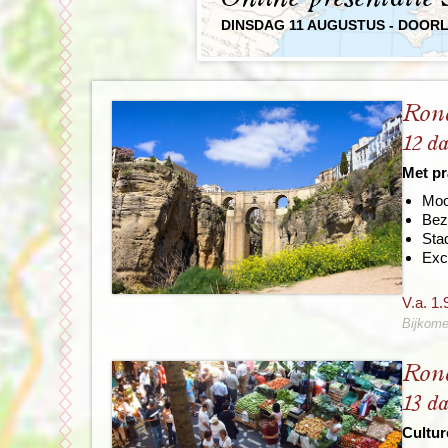
DINSDAG 11 AUGUSTUS - DOOR
Rond
12 d
Met pr
Moo
Bez
Stad
Exc
V.a. 1.
Bijkome
Rond
13 d
Cultur