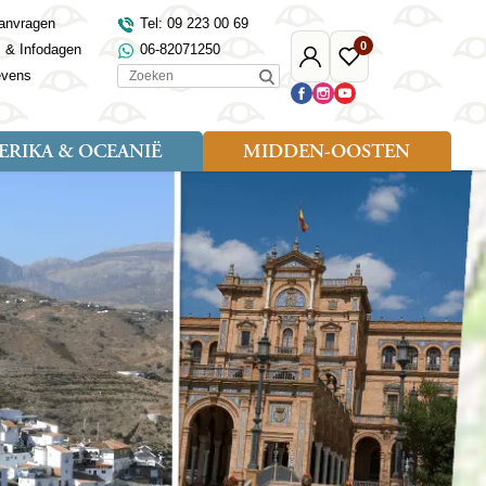
anvragen
Tel: 09 223 00 69
0
s & Infodagen
06-82071250
Mijn
Favoriete
Zoeken
evens
Djoser
reizen
RIKA & OCEANIË
MIDDEN-OOSTEN
Soort reizen
Landen
Landen
sh
gië
Rondreis (18)
Alaska
Maleisië
Noord-Macedonië
Egypte
kenland
Familiereis (9)
Australië
Mongolië
Noorwegen
Jordanië
and
Fietsreis (1)
Canada
Nepal
Polen
Marokko
and
Wandelreis (3)
Nieuw-Zeeland
Oezbekistan
Portugal
Oman
Cultuur (8)
Verenigde Staten
Singapore
Roemenië
Saoedi-Arabië
verdië
Sri Lanka
Sardinië
Tunesië
ovo
Taiwan
Schotland
Turkije
tië
Thailand
Servië
and
Tibet
Spanje
and
Turkmenistan
Turkije
an
uwen
Vietnam
Verenigd Koninkrijk
ira
Zijderoute
Wales