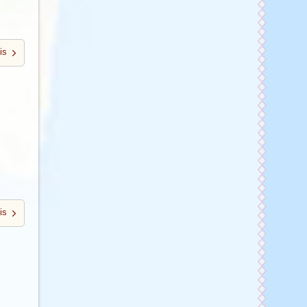
is
is