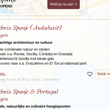
Meld je nu aan
LOPEND
reis Spanje (Andalusië)
agen
achtige architectuur en cultuur
ie combinatie natuur en steden
oek o.a. Ronda, Sevilla, Córdoba en Granada
sfietstocht Sevilla met lokale gids
ursies naar o.a. Grazalema en El Torcal nationaal park
Bekijk re
995,-
Bewaren
nde kosten 26,25 p.p. (o.b.v. 2 personen)
reis Spanje & Portugal
agen
ele, natuurlijke en culinaire hoogtepunten