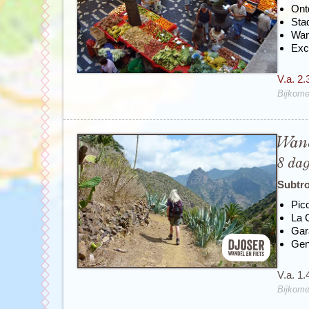
Ont
Sta
Wan
Exc
V.a. 2.
Bijkome
Wand
8 da
Subtro
Pic
La 
Gar
Gen
V.a. 1.
Bijkome