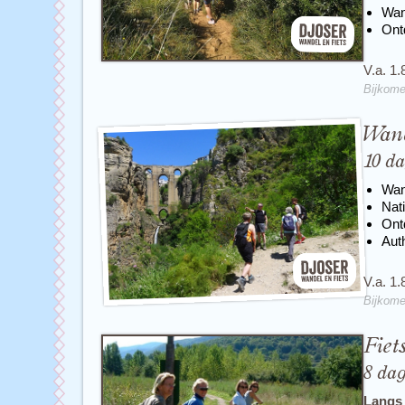
Wan
Ont
V.a. 1.
Bijkome
Wand
10 d
Wan
Nat
Ont
Auth
V.a. 1.
Bijkome
Fiet
8 da
Langs 