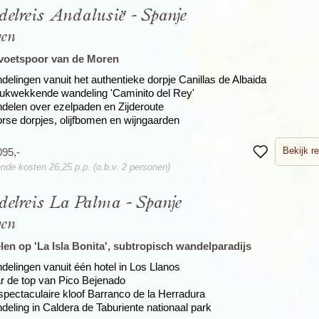
elreis Andalusië - Spanje
gen
 voetspoor van de Moren
delingen vanuit het authentieke dorpje Canillas de Albaida
rukwekkende wandeling 'Caminito del Rey'
delen over ezelpaden en Zijderoute
rse dorpjes, olijfbomen en wijngaarden
Bekijk re
095,-
Bewaren
nde kosten 26,25 p.p. (o.b.v. 2 personen)
elreis La Palma - Spanje
gen
en op 'La Isla Bonita', subtropisch wandelparadijs
delingen vanuit één hotel in Los Llanos
r de top van Pico Bejenado
spectaculaire kloof Barranco de la Herradura
deling in Caldera de Taburiente nationaal park