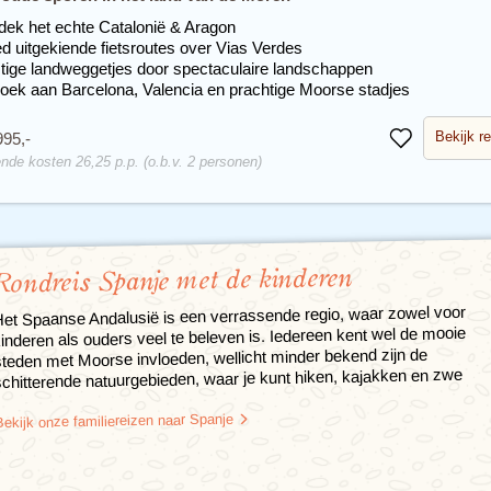
dek het echte Catalonië & Aragon
d uitgekiende fietsroutes over Vias Verdes
tige landweggetjes door spectaculaire landschappen
oek aan Barcelona, Valencia en prachtige Moorse stadjes
Bekijk re
995,-
Bewaren
nde kosten 26,25 p.p. (o.b.v. 2 personen)
Rondreis Spanje met de kinderen
et Spaanse Andalusië is een verrassende regio, waar zowel voor
inderen als ouders veel te beleven is. Iedereen kent wel de mooie
steden met Moorse invloeden, wellicht minder bekend zijn de
schitterende natuurgebieden, waar je kunt hiken, kajakken en zwe
Bekijk onze familiereizen naar Spanje