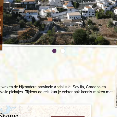
Rondreis Sulawesi &
Frankrijk
Laos
Mont
Molukken, 22 dagen
Malediven
e weken de bijzondere provincie Andalusië. Sevilla, Cordoba en
volle pleintjes. Tijdens de reis kun je echter ook kennis maken met
Spanje