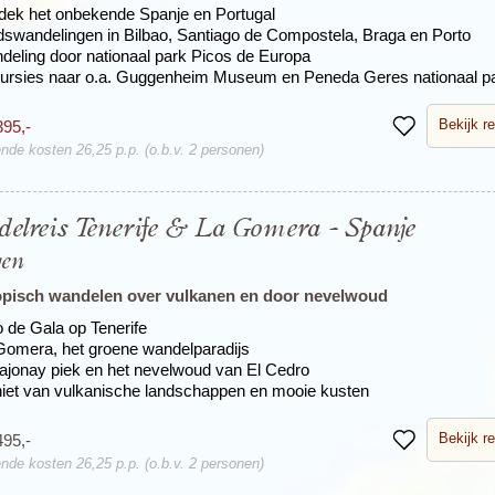
dek het onbekende Spanje en Portugal
dswandelingen in Bilbao, Santiago de Compostela, Braga en Porto
deling door nationaal park Picos de Europa
ursies naar o.a. Guggenheim Museum en Peneda Geres nationaal p
Bekijk re
395,-
Bewaren
nde kosten 26,25 p.p. (o.b.v. 2 personen)
elreis Tenerife & La Gomera - Spanje
gen
pisch wandelen over vulkanen en door nevelwoud
o de Gala op Tenerife
Gomera, het groene wandelparadijs
ajonay piek en het nevelwoud van El Cedro
iet van vulkanische landschappen en mooie kusten
Bekijk re
495,-
Bewaren
nde kosten 26,25 p.p. (o.b.v. 2 personen)