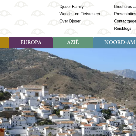
Djoser Family
Brochures a
Wandel- en Fietsreizen
Presentatie
Over Djoser
Contactgeg
Reisblogs
EUROPA
AZIË
NOORD-AME
Soort reizen
Soort reizen
Landen
Soort reizen
Landen
ambique
Rondreis (28)
(Frans) Guyana
Rondreis (57)
Albanië
Rondreis (7)
Banglade
Geor
ibië
Familiereis (11)
Galapagos
Familiereis (22)
Andorra
Familiereis (2)
Bhutan
Grie
anda
Fietsreis (8)
Guatemala
Fietsreis (3)
Armenië
Natuur (5)
Cambodja
IJsl
Tomé en Principe
Wandelreis (23)
Honduras
Cultuur (28)
Azerbeidzjan
China
Ierl
ziland
Cultuur (12)
Mexico
Natuur (16)
Azoren
Filipijnen
Italië
zania
Natuur (3)
Nicaragua
Balkan
India
Kaap
o
Paaseiland
Baltische Staten
Indochina
Kos
bia
Paraguay
Bosnië en Herzegovina
Indonesië
Kroa
ibar
Peru
Bulgarije
Japan
Lapl
Nieuwe reizen
babwe
Suriname
Engeland
Jordanië
Letl
r
-Afrika
Rondreis China & Tibet, 42
Estland
Kazachst
Lito
dagen
Finland
Kirgizië
Made