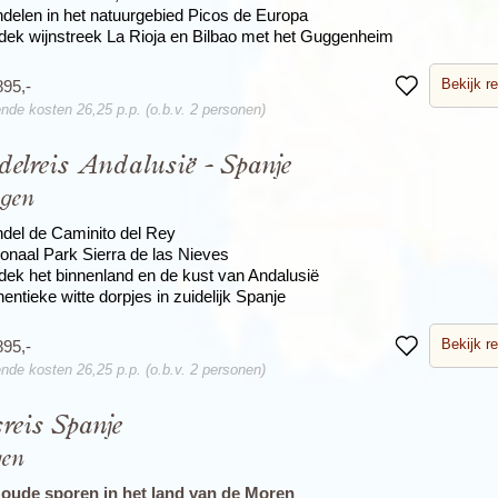
delen in het natuurgebied Picos de Europa
dek wijnstreek La Rioja en Bilbao met het Guggenheim
Bekijk re
895,-
Bewaren
nde kosten 26,25 p.p. (o.b.v. 2 personen)
elreis Andalusië - Spanje
agen
del de Caminito del Rey
ionaal Park Sierra de las Nieves
dek het binnenland en de kust van Andalusië
entieke witte dorpjes in zuidelijk Spanje
Bekijk re
895,-
Bewaren
nde kosten 26,25 p.p. (o.b.v. 2 personen)
sreis Spanje
gen
oude sporen in het land van de Moren