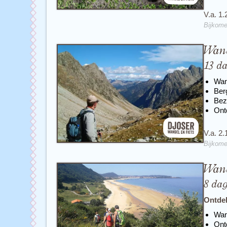
V.a. 1.
Bijkome
Wand
13 d
Wan
Ber
Bez
Ont
V.a. 2.
Bijkome
Wand
8 da
Ontdek
Wan
Ont