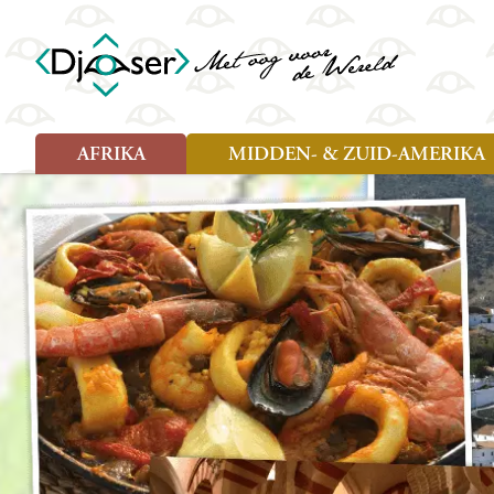
AFRIKA
MIDDEN- & ZUID-AMERIKA
Soort reizen
Soort reizen
Landen
Landen
Rondreis (26)
Rondreis (25)
Angola
Amazone
Moz
Familiereis (10)
Familiereis (11)
Benin
Argentinië
Nam
Fietsreis (2)
Fietsreis (1)
Botswana
Belize
Oeg
Wandelreis (1)
Cultuur (9)
Egypte
Bolivia
Sao 
Cultuur (3)
Natuur (13)
Ghana
Brazilië
Swa
Natuur (6)
Kaapverdië
Chili
Tan
Kenia
Colombia
Tog
Madagaskar
Costa Rica
Zam
Nieuwe reizen
Malawi
Cuba
Zanz
Voodoo in Benin en Togo, 16
Marokko
Ecuador
Zim
dagen
Mauritius
El Salvado
Zuid