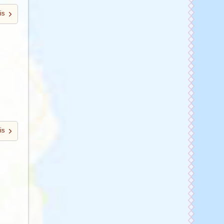
is
is