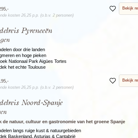
Bekijk re
295,-
Bewaren
nde kosten 26,25 p.p. (o.b.v. 2 personen)
elreis Pyreneeën
agen
delen door drie landen
gmeren en hoge pieken
oek Nationaal Park Aigües Tortes
dek het echte Toulouse
Bekijk re
195,-
Bewaren
nde kosten 26,25 p.p. (o.b.v. 2 personen)
elreis Noord-Spanje
gen
 de natuur, cultuur en gastronomie van het groene Spanje
delen langs ruige kust & natuurgebieden
dek Baskenland, Asturias & Cantabrië