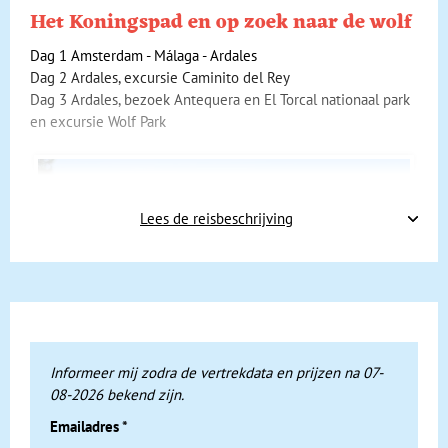
Het Koningspad en op zoek naar de wolf
Dag 1 Amsterdam - Málaga - Ardales
Dag 2 Ardales, excursie Caminito del Rey
Dag 3 Ardales, bezoek Antequera en El Torcal nationaal park
en excursie Wolf Park
Lees de reisbeschrijving
Informeer mij zodra de vertrekdata en prijzen na 07-
08-2026 bekend zijn.
Vanaf Amsterdam vliegen we naar de kustplaats Málaga. In
het autovrije centrum maken we te voet kennis met deze
Emailadres
*
stad, die de geboorteplaats is van de wereldberoemde