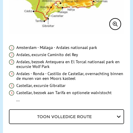
Bij de reis inbegrepen
Excursies
Reisdocumenten
Geldzaken
Amsterdam - Málaga - Ardales nationaal park
Ardales, excursie Caminito del Rey
Maaltijden
Ardales, bezoek Antequera en El Torcal nationaal park en
excursie Wolf Park
Gezondheid
Ardales - Ronda - Castillo de Castellar, overnachting binnen
de muren van een Moors kasteel
Hotelverlenging
Castellar, excursie Gibraltar
Castellar, bezoek aan Tarifa en optionele walvistocht
Klimaat en geografie
...
Reisbegeleiding en gidsen
TOON VOLLEDIGE ROUTE