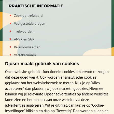
echt grothotel? Eerst bezoeken we het grottenmuseum
PRAKTISCHE INFORMATIE
Cueva Museo. Hier kan je zelf ervaren waaruit het dagelijkse
leven in een grotwoning bestaat.
Zoek op trefwoord
Veelgestelde vragen
Vanuit Guadix maken we een excursie naar het Negratin
Reservoir. Dit is het grootste stuwmeer van Andalusië en ligt
Trefwoorden
in een prachtig natuurgebied. Je kunt hier zwemmen,
ANVR en SGR
waterfietsen, kanoën of windsurfen. We maken daarnaast ook
Reisvoorwaarden
een indrukwekkende dagtocht naar Tabernas. Houd je van
films? En wist je dat Spanje een woestijn heeft? Midden in
Verzekeringen
de
woestijn van Tabernas
vind je het Mini Hollywood, oftwel
Reis en boek met Djoser zekerheid
Djoser maakt gebruik van cookies
themapark Oasys. Er is een wildwestdorp, waar verschillende
films zijn opgenomen, zoals ‘Indiana Jones’ en ‘Gods and
Privacy verklaring
Onze website gebruikt functionele cookies om ervoor te zorgen
Kings’.
dat deze goed werkt. Ook worden er analytische cookies
geplaatst om het websitebezoek te meten. Klik je op "Alles
MEER WETEN?
accepteren" dan plaatsen wij ook marketingcookies. Hiermee
Brochure aanvragen
kunnen wij je relevante Djoser advertenties op andere websites
laten zien en het bezoek aan onze website via deze
Presentaties en Infodagen
advertenties analyseren. Wil je dit niet, dan kun je op "Cookie-
Aanmelden nieuwsbrief
instellingen" klikken en dan op "Bevestig". Dan worden alleen de