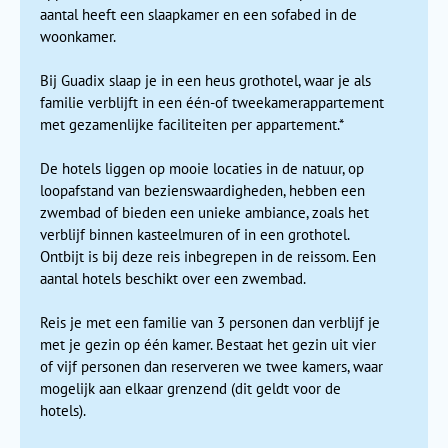
aantal heeft een slaapkamer en een sofabed in de
woonkamer.
Bij Guadix slaap je in een heus grothotel, waar je als
familie verblijft in een één-of tweekamerappartement
met gezamenlijke faciliteiten per appartement.*
De hotels liggen op mooie locaties in de natuur, op
loopafstand van bezienswaardigheden, hebben een
zwembad of bieden een unieke ambiance, zoals het
verblijf binnen kasteelmuren of in een grothotel.
Ontbijt is bij deze reis inbegrepen in de reissom. Een
aantal hotels beschikt over een zwembad.
Ronda kent een lange geschiedenis waarbij de van
oorsprong Keltische stad werd ingenomen door de
Reis je met een familie van 3 personen dan verblijf je
Romeinen. De Romeinen brachten de stad vervolgens tot
met je gezin op één kamer. Bestaat het gezin uit vier
bloei. Een aantal eeuwen later maakten de
Moren
Ronda tot
of vijf personen dan reserveren we twee kamers, waar
één van hun belangrijkste steden. De historische gebouwen
mogelijk aan elkaar grenzend (dit geldt voor de
en monumenten bieden nog steeds een venster op de oude
hotels).
roemruchtige geschiedenis. Na het slenteren door de smalle