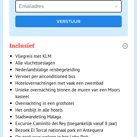
schilder
Picasso
. Breng een bezoek aan het Alcazaba, een
Arabisch fort dat in de 11de eeuw is gebouwd door de
Moren. Ook het kasteel Gibralfaro is de moeite waard
vanwege haar ligging in de bergen. De wandeling naar
boven is pittig maar je wordt wel beloond met een prachtig
uitzicht over de stad. Je kunt de kustlijn, haven en de arena
Inclusief
vanaf hier goed zien liggen.
Vliegreis met KLM
Aan het einde van de middag rijden we via een mooie route
Alle vluchttoeslagen
naar het Ardales National Park. Ons hotel ligt bij een drietal
Nederlandstalige reisbegeleiding
grote stuwmeren, waar je heerlijk kunt zwemmen of kunt
Vervoer per airconditioned bus
kiezen voor een van de andere watersporten.
Hotelovernachtingen met vaak een zwembad
Unieke overnachting binnen de muren van een Moors
kasteel
Overnachting in een grothotel
Het ontbijt in alle hotels
Stadswandeling Malaga
Excursie Caminito del Rey (toegankelijk vanaf 8 jaar)
Bezoek El Torcal nationaal park en Antequera
Op zoek naar wolven in het Lobo Park