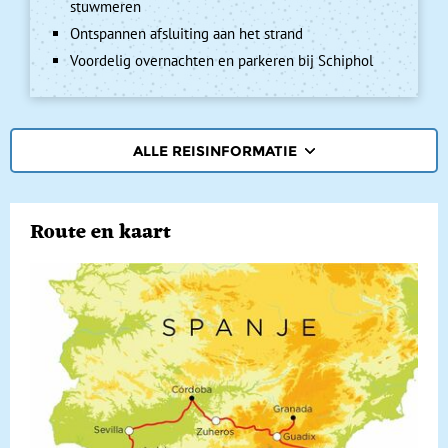
stuwmeren
Ontspannen afsluiting aan het strand
Voordelig overnachten en parkeren bij Schiphol
ALLE REISINFORMATIE
REISBESCHRIJVING
Route en kaart
VERTREKDATA/PRIJS
REVIEWS
PRAKTISCHE INFORMATIE
Accommodatie
FAQ
FOTO'S EN VIDEO
Vliegreis
REIS BOEKEN
Vervoer