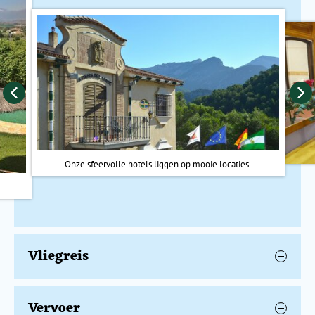
Vannacht overnachten we in Castillo de Castellar, het best
bewaarde ommuurde Moorse kasteel van Spanje. Het is hier
wat koeler dan in de stad. Het kasteel ligt prachtig gelegen
met uitzicht over een stuwmeer. Je kunt hier gaan kajakken
of in de omgeving mooie oude grotschilderingen
bewonderen.
Op een klein uurtje rijden ligt
Gibraltar
. Dit is een stukje
Groot-Brittannië in Zuid-Spanje, dus houd je paspoort
gereed. Gibraltar heeft zelfs een eigen luchthaven, en als je
het gebied binnenrijdt, moet je eerst de landingsbaan
Onze sfeervolle hotels liggen op mooie locaties.
oversteken. De Rots van Gibralitar is natuurlijk de bekendste
bezienswaardigheid maar let ook vooral op de hagedissen,
slangen, gekko's en berberapen. Dit is de enige plek in
Europa waar nog apen voorkomen! Via de achterzijde van de
Rots van Gibralitar kun je tot 400 meter klimmen voor een
adembenemend uitzicht.
Vliegreis
Vervoer