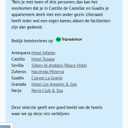
en steile straatjes kun je ervoor kiezen om te gaan lunchen
*Reis je met twee of drie personen, dan kan het
op het Plaza del Socorro, een gezellig plein in het hart van
voorkomen dat je in Castillo de Castellar en Guadix je
de stad. Het boomrijke park Alameda del Tajo is daarbij bij
appartement deelt met een ander gezin. Uiteraard
uitstek geschikt voor een heerlijke Spaanse
bocadillo
. De
heeft ieder wel een eigen kamer, alleen de faciliteiten
brede promenade brengt je naar een van de spectaculairste
zijn dan gedeeld.
bruggen van Spanje waar je een adembenemend uitzicht
hebt.
Bekijk hotelreviews op
Antequera
Hotel Infante
Castillo
Hotel Tugasa
Sevilla
Silken Al-Andalus Palace Hotel
Zuheros
Hacienda Minerva
Guadix
Cuevas La Granja
Granada
Hotel Los Angeles & Spa
Nerja
Nerja Club & Spa
Deze selectie geeft een goed beeld van de hotels
waar we op deze reis verblijven.