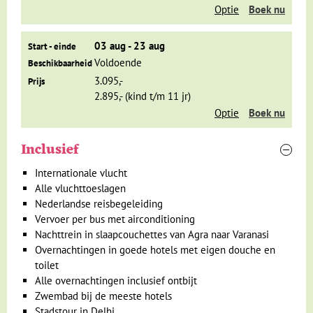
Optie
Boek nu
03 aug - 23 aug
Start - einde
Voldoende
Beschikbaarheid
3.095,-
Prijs
2.895,- (kind t/m 11 jr)
Optie
Boek nu
Inclusief
Internationale vlucht
In het nieuwe deel van Delhi vind je groene parken, brede
Alle vluchttoeslagen
lanen en historische overheidsgebouwen. Ook is hier het
Nederlandse reisbegeleiding
graf van
Ghandi
te vinden, de bekende Indiase politicus en
Vervoer per bus met airconditioning
mensenrechtenactivist. Bij het graf brandt een eeuwige
Nachttrein in slaapcouchettes van Agra naar Varanasi
vlam. 's Avonds verzamelen families zich rond de India Gate
Overnachtingen in goede hotels met eigen douche en
om te eten en naar de vrolijk verlichte fonteinen te kijken.
toilet
Buiten het centrum zijn het graf van Humayun, de enorme
Alle overnachtingen inclusief ontbijt
minaret Qutab Minar en de hypermoderne Bahai-tempel,
Zwembad bij de meeste hotels
gebouwd in de vorm van een lotusbloem, de belangrijkste
Stadstour in Delhi
bezienswaardigheden.