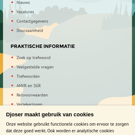
Nieuws
Vacatures
Contactgegevens
Duurzaamheid
PRAKTISCHE INFORMATIE
Zoek op trefwoord
Veelgestelde vragen
Trefwoorden
Vanuit Kathmandu maken we een uitstapje naar Bhaktapur.
ANVR en SGR
De drie koningssteden Kathmandu, Patan en Bhaktapur
werden in de dertiende eeuw gesticht door de
Reisvoorwaarden
nakomelingen van de machtige hindoeïstische koning
Verzekeringen
Jayashithi. Elke stad vormde het centrum van een eigen
Reis en boek met Djoser zekerheid
Djoser maakt gebruik van cookies
koninkrijk, die met elkaar wedijverden op het gebied van
kunst en architectuur. Dit is tegenwoordig nog steeds te zien
Privacy verklaring
Onze website gebruikt functionele cookies om ervoor te zorgen
aan de prachtig versierde tempels, paleizen en andere
dat deze goed werkt. Ook worden er analytische cookies
gebouwen op en rondom de Durbar Squares in de drie