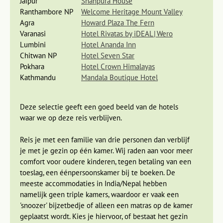
Jaipur
Shahpura House
manieren: van bussen en auto’s, tot kamelen, ossenkarren en
Ranthambore NP
Welcome Heritage Mount Valley
soms zelfs een olifant. Ook is het heel gewoon om mensen
Agra
Howard Plaza The Fern
op een bus te zien zitten, als er in de bus geen plaats meer
Varanasi
Hotel Rivatas by iDEAL | Wero
is.
Lumbini
Hotel Ananda Inn
Chitwan NP
Hotel Seven Star
Tijgers & Taj Mahal
Pokhara
Hotel Crown Himalayas
Kathmandu
Mandala Boutique Hotel
Dag 6 Jaipur - Ranthambore nationaal park
Dag 7 Ranthambore NP, gamedrive - Fatehpur Sikri - Agra
Deze selectie geeft een goed beeld van de hotels
Dag 8 Agra, bezoek Agra-fort en baby Taj Mahal
waar we op deze reis verblijven.
Dag 9 Agra, bezoek Taj Mahal - nachttrein naar Varanasi
Reis je met een familie van drie personen dan verblijf
je met je gezin op één kamer. Wij raden aan voor meer
comfort voor oudere kinderen, tegen betaling van een
toeslag, een éénpersoonskamer bij te boeken. De
meeste accommodaties in India/Nepal hebben
namelijk geen triple kamers, waardoor er vaak een
'snoozer' bijzetbedje of alleen een matras op de kamer
geplaatst wordt. Kies je hiervoor, of bestaat het gezin