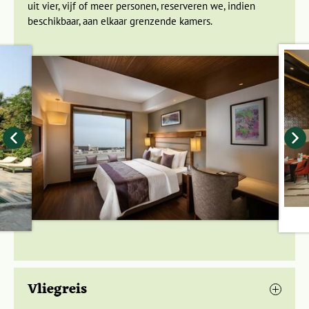
uit vier, vijf of meer personen, reserveren we, indien
beschikbaar, aan elkaar grenzende kamers.
Na de culturele highlights van de afgelopen dagen gaan we
de natuur in. India staat bekend om de grootste
tijgerpopulatie ter wereld. We bezoeken het Ranthambore
nationaal park dat één van de grootste natuurreservaten van
India is. Hier kan dit majestueuze dier het best worden
gespot, maar het blijft natuurlijk altijd een kwestie van geluk.
We maken een gamedrive door het park, dus houd je camera
gereed. Naast tijgers leven er ook panters, hyena’s, beren,
herten, gazelles en krokodillen. Ook heeft het park een rijke
Vliegreis
flora. Zo staan er ruim vijfhonderd verschillende bloeiende
planten en één van de grootste
Bodhi-bomen
van India.