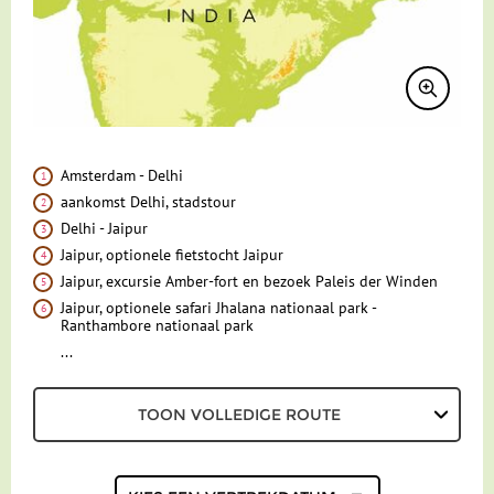
Reisdocumenten
Geldzaken
Maaltijden
Gezondheid
Amsterdam - Delhi
aankomst Delhi, stadstour
Hotelverlenging
Delhi - Jaipur
Jaipur, optionele fietstocht Jaipur
Klimaat en geografie
Jaipur, excursie Amber-fort en bezoek Paleis der Winden
Reisbegeleiding en gidsen
Jaipur, optionele safari Jhalana nationaal park -
Ranthambore nationaal park
...
TOON VOLLEDIGE ROUTE
Kies een
vertrekdatum