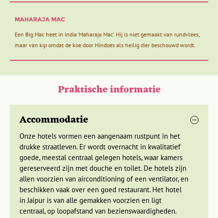
gezinnen), het maximumaantal personen is 26.
absolute must. Indiërs zijn dol op deze
Bollywood
De gemiddelde groepsgrootte om de reis door te laten
musicalfilms en leven luidruchtig mee bij het zien van al die
MAHARAJA MAC
gaan is 10.
levendige verhalen over onbereikbare liefdes en onrust.
Een Big Mac heet in India ‘Maharaja Mac’. Hij is niet gemaakt van rundvlees,
maar van kip omdat de koe door Hindoes als heilig dier beschouwd wordt.
Praktische informatie
Accommodatie
Onze hotels vormen een aangenaam rustpunt in het
drukke straatleven. Er wordt overnacht in kwalitatief
goede, meestal centraal gelegen hotels, waar kamers
gereserveerd zijn met douche en toilet. De hotels zijn
allen voorzien van airconditioning of een ventilator, en
beschikken vaak over een goed restaurant. Het hotel
In Rajasthan zijn veel indrukwekkende forten en oude
in Jaipur is van alle gemakken voorzien en ligt
paleizen te bewonderen, die afstammen uit de tijd van de
centraal, op loopafstand van bezienswaardigheden.
Mogol heersers. Volledig in stijl overnachten we dan ook