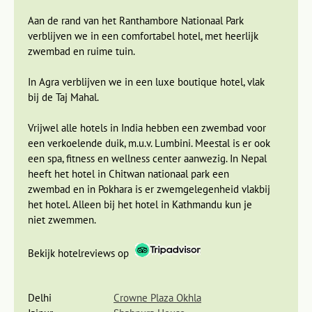
prinsheerlijk in een charmant boutique hotel met zwembad,
Aan de rand van het Ranthambore Nationaal Park
dat in de stijl van een Maharadja-paleis gebouwd is. Met zijn
verblijven we in een comfortabel hotel, met heerlijk
binnenplaatsen, complexe muurschilderingen en weelderige
zwembad en ruime tuin.
decoratie, is ons hotel een spectaculair juweeltje van
architectuur. In het restaurant van het hotel kun je je tegoed
In Agra verblijven we in een luxe boutique hotel, vlak
doen aan een authentieke Rajastani maaltijd, terwijl je
bij de Taj Mahal.
geniet van het uitzicht op het
Amber-fort
. Het Amber-fort is
een beroemd kasteel uit de zestiende eeuw. Hier kun je door
Vrijwel alle hotels in India hebben een zwembad voor
de verschillende vertrekken dwalen, waar vroeger in alle
een verkoelende duik, m.u.v. Lumbini. Meestal is er ook
luxe en weelde geleefd werd door vorstelijke families.
een spa, fitness en wellness center aanwezig. In Nepal
heeft het hotel in Chitwan nationaal park een
In het centrum van Jaipur ligt het beroemde Paleis der
zwembad en in Pokhara is er zwemgelegenheid vlakbij
Winden, herkenbaar aan de prachtige gevel met balkons en
het hotel. Alleen bij het hotel in Kathmandu kun je
bogen en vele kleine ramen. Deze zorgden voor een koele
niet zwemmen.
wind voor de aanwezige vrouwen van de Maharadja die door
de kleine raampjes naar buiten konden kijken zonder zelf
Bekijk hotelreviews op
gezien te worden. Uiteraard brengen we tijdens de reis een
bezoek aan dit beroemde paleis.
Delhi
Crowne Plaza Okhla
In de stad verplaatst men zich op allerlei mogelijke