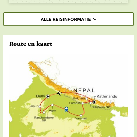
ALLE REISINFORMATIE
REISBESCHRIJVING
Route en kaart
VERTREKDATA/PRIJS
REVIEWS
PRAKTISCHE INFORMATIE
Accommodatie
FAQ
FOTO'S EN VIDEO
Vliegreis
REIS BOEKEN
Vervoer
Bij de reis inbegrepen
Excursies