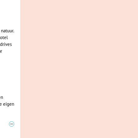
natuur.
otel
drives
ar
e
en
je eigen