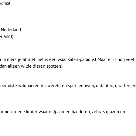
wanza
v. Nederland
rland!)
ia merk je al snel: het is een waar safari-paradijs! Maar er is nog veel
 dan alleen wilde dieren spotten!
eroemdste wildparken ter wereld en spot leeuwen, olifanten, giraffen e
norme, groene krater waar nijlpaarden badderen, zebra’s grazen en