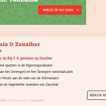
tie Tanzania
MELD JE NU AAN
nia & Zanzibar
n
r de Big 5 & genieten op Zanzibar
ive spotten in de Ngorongorokrater
an het Serengeti en het Tarangire nationaal park
 in Moshi aan de voet van de Kilimanjaro
an de hagelwitte stranden van Zanzibar
BEKIJK R
sten 26,25 p.p. (o.b.v. 2 personen)