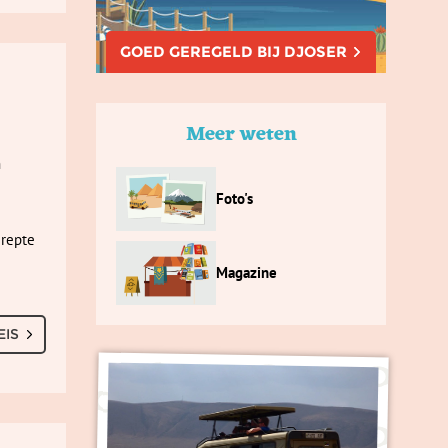
GOED GEREGELD BIJ DJOSER
Meer weten
n
Foto's
erepte
Magazine
EIS