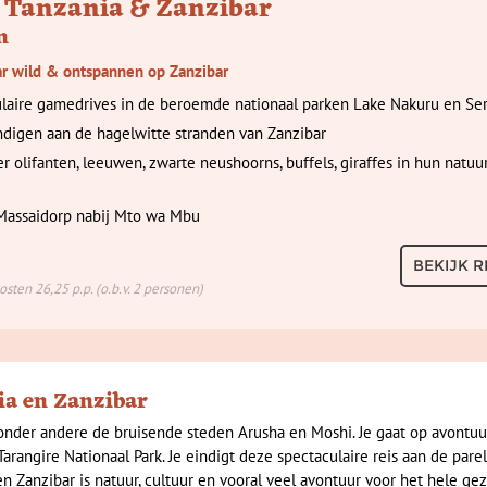
 Tanzania & Zanzibar
n
r wild & ontspannen op Zanzibar
laire gamedrives in de beroemde nationaal parken Lake Nakuru en Se
ndigen aan de hagelwitte stranden van Zanzibar
r olifanten, leeuwen, zwarte neushoorns, buffels, giraffes in hun natuur
Massaidorp nabij Mto wa Mbu
BEKIJK R
sten 26,25 p.p. (o.b.v. 2 personen)
ia en Zanzibar
onder andere de bruisende steden Arusha en Moshi. Je gaat op avontuu
arangire Nationaal Park. Je eindigt deze spectaculaire reis aan de pare
n Zanzibar is natuur, cultuur en vooral veel avontuur voor het hele gez