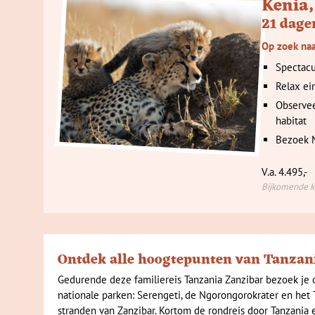
Kenia,
21 dage
Op zoek naa
Spectacu
Relax ei
Observee
habitat
Bezoek 
V.a. 4.495,-
Bijkomende ko
Ontdek alle hoogtepunten van Tanzan
Gedurende deze familiereis Tanzania Zanzibar bezoek je 
nationale parken: Serengeti, de Ngorongorokrater en het T
stranden van Zanzibar. Kortom de rondreis door Tanzania e