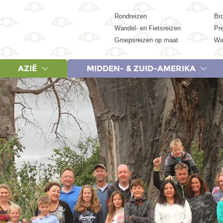
Rondreizen
Br
Wandel- en Fietsreizen
Pr
Groepsreizen op maat
Wa
AZIË
MIDDEN- & ZUID-AMERIKA
REIZEN
LANDEN
REIZEN
LANDEN
LANDEN
REIZEN
REIZEN
REIZEN
LA
Egypte, 9 dagen
Cambodja
Albanië & Noord-Macedonië, 18 dagen
Botswana
Argentinië
China, 18 dagen
Egypte, 9 dagen
Argentinië 
Ca
Egypte, 15 dagen
China
Griekenland, 9 dagen
Egypte
Belize
China, 23 dagen
Egypte, 15 dagen
Colombia,
Ver
Egypte, 19 dagen
India
Griekenland, 20 dagen
Kenia
Brazilië
India (Zuid), 21 dagen
Egypte, 19 dagen
Costa Rica
Egypte & Jordanië, 17 dagen
Indonesië
IJsland, 14 dagen
Marokko
Colombia
India & Nepal, 21 dagen
Kenia, Tanzania & Zan
Costa Rica
Jordanië, 8 dagen
Japan
Italië, 20 dagen
Namibië
Costa Rica
Indonesië: Bali, Gili & Lombok, 18 d
Marokko (Woestijn en 
Cuba, 15 
Marokko (Woestijn en Marrakech), 8 dagen
Maleisië
Lapland, 7 dagen
Tanzania
Cuba
Indonesië: Java & Bali, 22 dagen
Marokko, 15 dagen
Cuba, 20 
Marokko, 15 dagen
Nepal
Baltische Staten & Polen, 20 dagen
Zanzibar
Ecuador
Indonesië: Sumatra, Java & Bali, 22
Marokko, 20 dagen
Ecuador &
Marokko, 20 dagen
Singapore
Servië, Bosnië en Herzegovina Kroatië & Montenegro, 18 dagen
Zimbabwe
Guatemala
Indonesië: Kleine Sunda-eilanden, 
Namibië, Botswana & V
Guatemala 
Turkije, 20 dagen
Sri Lanka
Spanje, 8 dagen
Zuid-Afrika
Mexico
Japan, 15 dagen
Tanzania & Zanzibar, 
Mexico, 15
Thailand
Spanje, 18 dagen
Suriname
Japan, 21 dagen
Tanzania & Zanzibar, 
Mexico, 21
Vietnam
Turkije, 20 dagen
Peru
Maleisië, 20 dagen
Zuid-Afrika Tuinroute 
Peru, 21 d
Zuid-Korea
Zuid-Afrika noord & Es
Suriname,
Zuid-Afrika & Eswatini