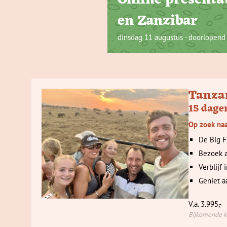
Online presenta
en Zanzibar
dinsdag 11 augustus - doorlopend
Tanza
15 dage
Op zoek naa
De Big F
Bezoek a
Verblijf
Geniet a
V.a. 3.995,-
Bijkomende ko