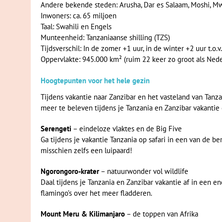
Andere bekende steden: Arusha, Dar es Salaam, Moshi, M
Inwoners: ca. 65 miljoen
Taal: Swahili en Engels
Munteenheid: Tanzaniaanse shilling (TZS)
Tijdsverschil: In de zomer +1 uur, in de winter +2 uur t.o.
Oppervlakte: 945.000 km² (ruim 22 keer zo groot als Nede
Hoogtepunten voor het hele gezin
Tijdens vakantie naar Zanzibar en het vasteland van Tanzan
meer te beleven tijdens je Tanzania en Zanzibar vakantie
Serengeti
– eindeloze vlaktes en de Big Five
Ga tijdens je vakantie Tanzania op safari in een van de b
misschien zelfs een luipaard!
Ngorongoro-krater
– natuurwonder vol wildlife
Daal tijdens je Tanzania en Zanzibar vakantie af in een e
flamingo’s over het meer fladderen.
Mount Meru & Kilimanjaro
– de toppen van Afrika