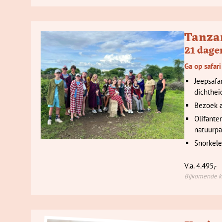
Tanza
21 dage
Ga op safari
Jeepsafa
dichthei
Bezoek a
Olifante
natuurpa
Snorkele
V.a. 4.495,-
Bijkomende ko