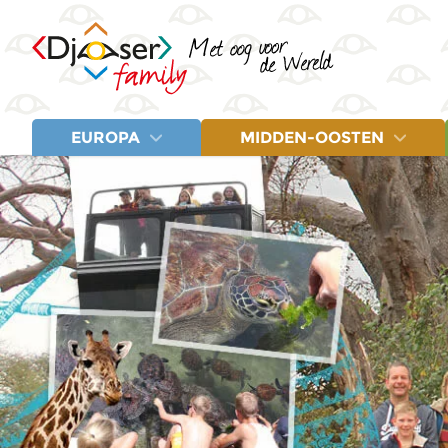
EUROPA
MIDDEN-OOSTEN
LANDEN
LANDEN
Albanië
Egypte
Letland
Balkan
Jordanië
Litouwen
Bosnië en Herzegovina
Marokko
Montenegro
Estland
Turkije
Noord-Macedonië
Fins Lapland
Polen
Griekenland
Servië
IJsland
Spanje
Italië
Turkije
Kroatië