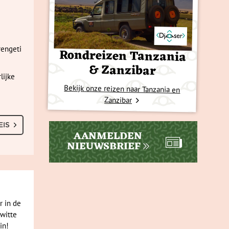
rengeti
Rondreizen Tanzania
& Zanzibar
lijke
Bekijk onze reizen naar Tanzania en
Zanzibar
EIS
AANMELDEN
NIEUWSBRIEF
r in de
lwitte
in!