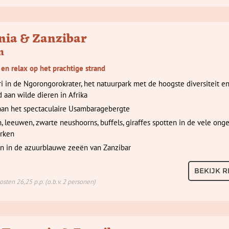
nia & Zanzibar
n
 en relax op het prachtige strand
ri in de Ngorongorokrater, het natuurpark met de hoogste diversiteit e
d aan wilde dieren in Afrika
an het spectaculaire Usambaragebergte
n, leeuwen, zwarte neushoorns, buffels, giraffes spotten in de vele ong
rken
n in de azuurblauwe zeeën van Zanzibar
BEKIJK R
sten 26,25 p.p. (o.b.v. 2 personen)