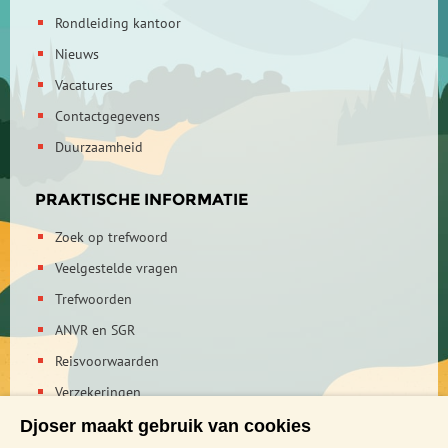
Rondleiding kantoor
Nieuws
Vacatures
Contactgegevens
Duurzaamheid
PRAKTISCHE INFORMATIE
Zoek op trefwoord
Veelgestelde vragen
Trefwoorden
ANVR en SGR
Reisvoorwaarden
Verzekeringen
Reis en boek met Djoser zekerheid
Djoser maakt gebruik van cookies