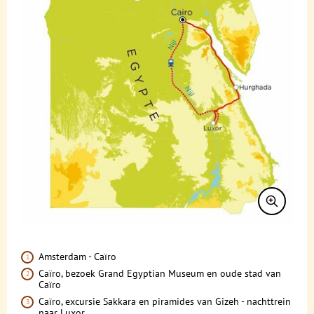
Accommodatie
FAQ
FOTO'S EN VIDEO
Vliegreis
REIS BOEKEN
Vervoer
Bij de reis inbegrepen
Excursies
Reisdocumenten
Geldzaken
Maaltijden
Gezondheid
Amsterdam - Caïro
Caïro, bezoek Grand Egyptian Museum en oude stad van
Hotelverlenging
Caïro
Caïro, excursie Sakkara en piramides van Gizeh - nachttrein
Klimaat en geografie
naar Luxor