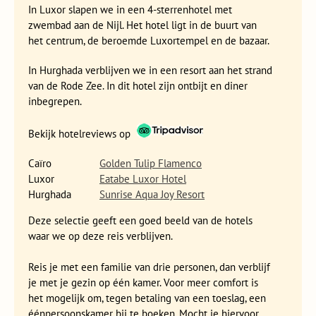
Het is de hoogste tijd om te relaxen! We sluiten de reis
In Luxor slapen we in een 4-sterrenhotel met
ontspannen af in de badplaats Hurghada aan de Rode Zee.
zwembad aan de Nijl. Het hotel ligt in de buurt van
Hier kun je heerlijk luieren op het strand en snorkelen langs
het centrum, de beroemde Luxortempel en de bazaar.
de fraaie koraalriffen waar de Rode Zee zo beroemd om is.
In Hurghada verblijven we in een resort aan het strand
Vanuit Hurghada rijden we terug naar Caïro, waar nog een
van de Rode Zee. In dit hotel zijn ontbijt en diner
nacht verblijven, voor wij naar het vliegveld rijden en dan
inbegrepen.
vliegen we weer terug naar Amsterdam.
Bekijk hotelreviews op
Op reis met Djoser
Bij onze reizen is geen sprake van een strak gepland
Caïro
Golden Tulip Flamenco
reisschema. Uiteraard zijn de hotels en het vervoer van
Luxor
Eatabe Luxor Hotel
tevoren gereserveerd, maar ter plaatse kan het zijn dat we
Hurghada
Sunrise Aqua Joy Resort
het programma aan moeten passen. Dit doen we uiteraard
Deze selectie geeft een goed beeld van de hotels
altijd in overleg met de groep. De reisbegeleider biedt de
waar we op deze reis verblijven.
meeste dagen een programma aan, maar je bent zeker niet
verplicht om hier aan deel te nemen. Als je liever zelf met je
Reis je met een familie van drie personen, dan verblijf
eigen gezin er op uitgaat, ben je natuurlijk vrij om dat te
je met je gezin op één kamer. Voor meer comfort is
doen. Zo leer je een land tenslotte het beste kennen.
het mogelijk om, tegen betaling van een toeslag, een
Gemiddeld bestaan de Family-groepen uit 16 personen. De
éénpersoonskamer bij te boeken. Mocht je hiervoor