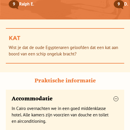
kun je geen gebruik maken van de transfer van/naar de
Fraaie koraalriffen in de Rode zee
beschikbaarheid en de leeftijden van de kinderen van al
9
Ralph E.
9
D.
luchthaven.
geboekte families bij de reisdata.
Dag 6 Luxor - Hurghada
Dag 7 Hurghada
Het minimumaantal deelnemers op de Familyreis is 10 (3
Dag 8 Hurghada -Caïro
gezinnen), het maximumaantal personen is 26.
Dag 9 Caïro - Amsterdam
De gemiddelde groepsgrootte om de reis door te laten
KAT
gaan is 10.
Wist je dat de oude Egyptenaren geloofden dat een kat aan
boord van een schip ongeluk bracht?
Praktische informatie
Accommodatie
In Caïro overnachten we in een goed middenklasse
hotel. Alle kamers zijn voorzien van douche en toilet
en airconditioning.