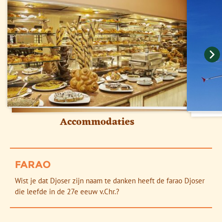
Huur een fiets in Luxor en maak eventueel een
parkeer je je wagen gratis.
Lees hier meer
.
Meer informatie vind je op
wanda.be
.
bezoek aan de tempel van Karnak.
Ter plaatse zijn er nog meer excursies mogelijk. Zo
organiseert de reisbegeleider desgewenst een
boottocht maken over de Rode Zee of maak een
bezoek brengen aan de Caïro Tower voor een
adembenemend uitzicht over de stad.
Het is aangeraden om voorafgaand aan de reis tickets
Accommodaties
te kopen voor het GEM, deze tickets kunt je kopen
via:
https://visit-gem.com/en/home
Tip
: ben je student? Vraag dan een internationale
studentenkaart (ISIC studentenkaart) aan. Hiermee
FARAO
krijg je op sommige excursies 50% korting.
Wist je dat Djoser zijn naam te danken heeft de farao Djoser
die leefde in de 27e eeuw v.Chr.?