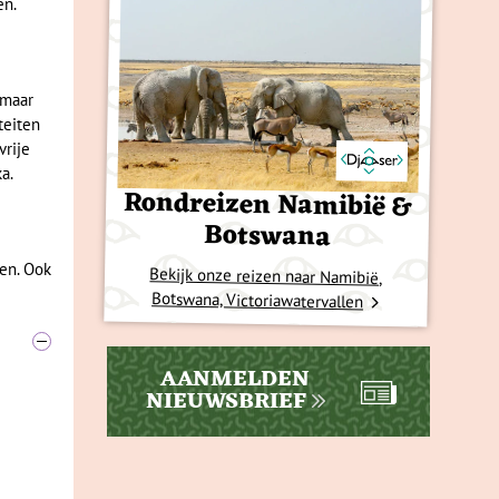
en.
 maar
teiten
vrije
a.
Rondreizen Namibië &
Botswana
len. Ook
Bekijk onze reizen naar Namibië,
Botswana, Victoriawatervallen
AANMELDEN
NIEUWSBRIEF