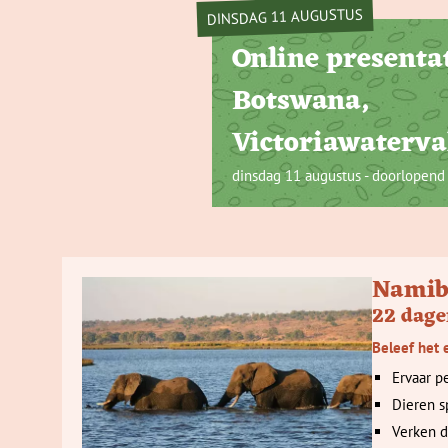
DINSDAG 11 AUGUSTUS
Online presenta
Botswana,
Victoriawaterva
dinsdag 11 augustus - doorlopend
Namibi
22 dag
Beleef het 
Ervaar p
Dieren s
Verken d