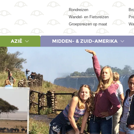
Rondreizen
Br
Wandel- en Fietsreizen
Pr
Groepsreizen op maat
Wa
AZIË
MIDDEN- & ZUID-AMERIKA
REIZEN
LANDEN
REIZEN
LANDEN
LANDEN
REIZEN
REIZEN
REIZEN
LA
Egypte, 9 dagen
Cambodja
Albanië & Noord-Macedonië, 18 dagen
Botswana
Argentinië
China, 18 dagen
Egypte, 9 dagen
Argentinië 
Ca
Egypte, 15 dagen
China
Griekenland, 9 dagen
Egypte
Belize
China, 23 dagen
Egypte, 15 dagen
Colombia,
Ver
Egypte, 19 dagen
India
Griekenland, 20 dagen
Kenia
Brazilië
India (Zuid), 21 dagen
Egypte, 19 dagen
Costa Rica
Egypte & Jordanië, 17 dagen
Indonesië
IJsland, 14 dagen
Marokko
Colombia
India & Nepal, 21 dagen
Kenia, Tanzania & Zan
Costa Rica
Jordanië, 8 dagen
Japan
Italië, 20 dagen
Namibië
Costa Rica
Indonesië: Bali, Gili & Lombok, 18 d
Marokko (Woestijn en 
Cuba, 15 
Marokko (Woestijn en Marrakech), 8 dagen
Maleisië
Lapland, 7 dagen
Tanzania
Cuba
Indonesië: Java & Bali, 22 dagen
Marokko, 15 dagen
Cuba, 20 
Marokko, 15 dagen
Nepal
Baltische Staten & Polen, 20 dagen
Zanzibar
Ecuador
Indonesië: Sumatra, Java & Bali, 22
Marokko, 20 dagen
Ecuador &
Marokko, 20 dagen
Singapore
Servië, Bosnië en Herzegovina Kroatië & Montenegro, 18 dagen
Zimbabwe
Guatemala
Indonesië: Kleine Sunda-eilanden, 
Namibië, Botswana & V
Guatemala 
Turkije, 20 dagen
Sri Lanka
Spanje, 8 dagen
Zuid-Afrika
Mexico
Japan, 15 dagen
Tanzania & Zanzibar, 
Mexico, 15
Thailand
Spanje, 18 dagen
Suriname
Japan, 21 dagen
Tanzania & Zanzibar, 
Mexico, 21
Vietnam
Turkije, 20 dagen
Peru
Maleisië, 20 dagen
Zuid-Afrika Tuinroute 
Peru, 21 d
Zuid-Korea
Zuid-Afrika noord & Es
Suriname,
Zuid-Afrika & Eswatini