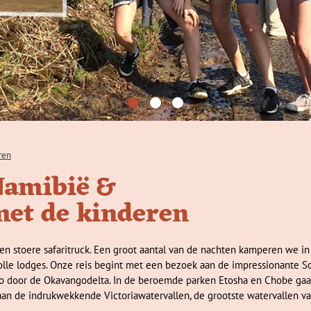
ren
Namibië &
met de kinderen
stoere safaritruck. Een groot aantal van de nachten kamperen we in
lle lodges. Onze reis begint met een bezoek aan de impressionante So
o door de Okavangodelta. In de beroemde parken Etosha en Chobe ga
aan de indrukwekkende Victoriawatervallen, de grootste watervallen va