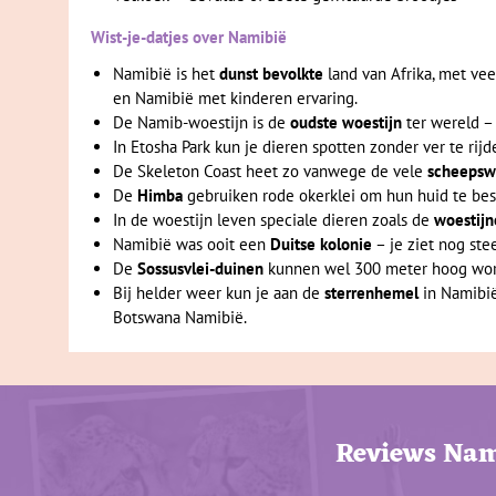
Wist-je-datjes over Namibië
Namibië is het
dunst bevolkte
land van Afrika, met ve
en Namibië met kinderen ervaring.
De Namib-woestijn is de
oudste woestijn
ter wereld –
In Etosha Park kun je dieren spotten zonder ver te rijd
De Skeleton Coast heet zo vanwege de vele
scheepsw
De
Himba
gebruiken rode okerklei om hun huid te be
In de woestijn leven speciale dieren zoals de
woestijn
Namibië was ooit een
Duitse kolonie
– je ziet nog ste
De
Sossusvlei-duinen
kunnen wel 300 meter hoog wo
Bij helder weer kun je aan de
sterrenhemel
in Namibië
Botswana Namibië.
Reviews Nam