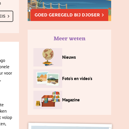
n
GOED GEREGELD BIJ DJOSER
EIS
Meer weten
Nieuws
ngo
ionele
ur voor
Foto's en video's
,
Magazine
te
aken
t volop
ten,