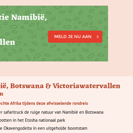
tie Namibië,
MELD JE NU AAN
llen
ë, Botswana & Victoriawatervallen
en
echte Afrika tijdens deze afwisselende rondreis
er safaritruck de ruige natuur van Namibië en Botswana
potten in het Etosha nationaal park
e Okavengodelta in een uitgeholde boomstam