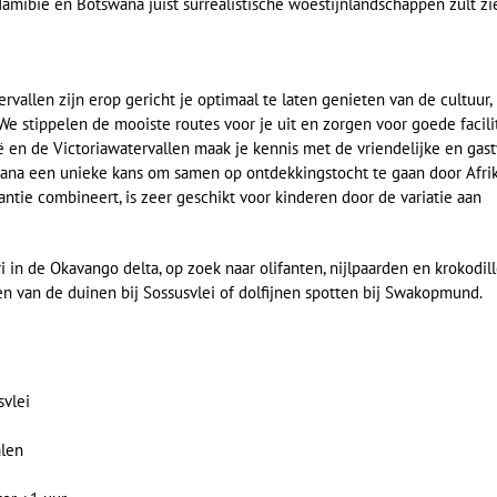
Namibië en Botswana juist surrealistische woestijnlandschappen zult zi
vallen zijn erop gericht je optimaal te laten genieten van de cultuur,
We stippelen de mooiste routes voor je uit en zorgen voor goede facili
 en de Victoriawatervallen maak je kennis met de vriendelijke en gast
ana een unieke kans om samen op ontdekkingstocht te gaan door Afrik
tie combineert, is zeer geschikt voor kinderen door de variatie aan
n de Okavango delta, op zoek naar olifanten, nijlpaarden en krokodil
 van de duinen bij Sossusvlei of dolfijnen spotten bij Swakopmund.
vlei
alen