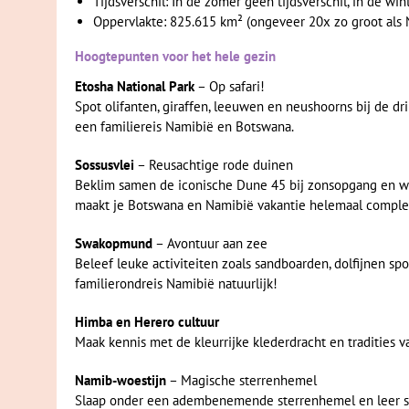
Tijdsverschil: In de zomer geen tijdsverschil, in de win
Oppervlakte: 825.615 km² (ongeveer 20x zo groot als 
Hoogtepunten voor het hele gezin
Etosha National Park
– Op safari!
Spot olifanten, giraffen, leeuwen en neushoorns bij de d
een familiereis Namibië en Botswana.
Sossusvlei
– Reusachtige rode duinen
Beklim samen de iconische Dune 45 bij zonsopgang en wa
maakt je Botswana en Namibië vakantie helemaal comple
Swakopmund
– Avontuur aan zee
Beleef leuke activiteiten zoals sandboarden, dolfijnen sp
familierondreis Namibië natuurlijk!
Himba en Herero cultuur
Maak kennis met de kleurrijke klederdracht en tradities 
Namib-woestijn
– Magische sterrenhemel
Slaap onder een adembenemende sterrenhemel en leer s