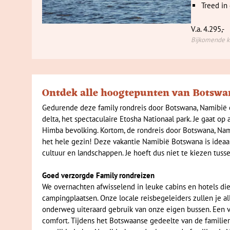
Treed in
V.a. 4.295,-
Bijkomende ko
Ontdek alle hoogtepunten van Botswan
Gedurende deze family rondreis door Botswana, Namibië 
delta, het spectaculaire Etosha Nationaal park. Je gaat o
Himba bevolking. Kortom, de rondreis door Botswana, Nami
het hele gezin! Deze vakantie Namibië Botswana is ideaal
cultuur en landschappen. Je hoeft dus niet te kiezen tus
Goed verzorgde Family rondreizen
We overnachten afwisselend in leuke cabins en hotels die
campingplaatsen. Onze locale reisbegeleiders zullen je a
onderweg uiteraard gebruik van onze eigen bussen. Een 
comfort. Tijdens het Botswaanse gedeelte van de familie