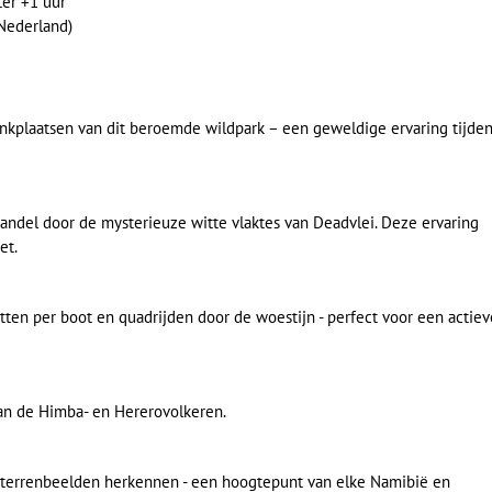
ter +1 uur
Nederland)
rinkplaatsen van dit beroemde wildpark – een geweldige ervaring tijde
ndel door de mysterieuze witte vlaktes van Deadvlei. Deze ervaring
et.
otten per boot en quadrijden door de woestijn - perfect voor een actiev
van de Himba- en Hererovolkeren.
terrenbeelden herkennen - een hoogtepunt van elke Namibië en