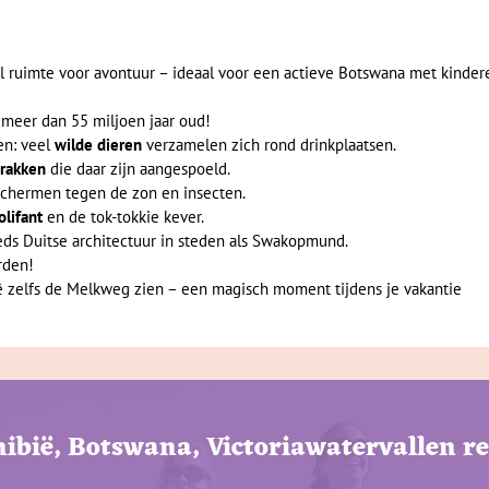
el ruimte voor avontuur – ideaal voor een actieve Botswana met kinder
 meer dan 55 miljoen jaar oud!
en: veel
wilde dieren
verzamelen zich rond drinkplaatsen.
rakken
die daar zijn aangespoeld.
schermen tegen de zon en insecten.
olifant
en de tok-tokkie kever.
eds Duitse architectuur in steden als Swakopmund.
rden!
 zelfs de Melkweg zien – een magisch moment tijdens je vakantie
ibië, Botswana, Victoriawatervallen r