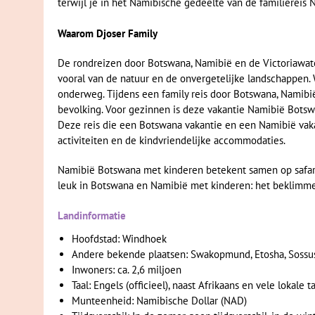
terwijl je in het Namibische gedeelte van de familiereis 
Waarom Djoser Family
De rondreizen door Botswana, Namibië en de Victoriawater
vooral van de natuur en de onvergetelijke landschappen. 
onderweg. Tijdens een family reis door Botswana, Namibië
bevolking. Voor gezinnen is deze vakantie Namibië Botsw
Deze reis die een Botswana vakantie en een Namibië vakan
activiteiten en de kindvriendelijke accommodaties.
Namibië Botswana met kinderen betekent samen op safari i
leuk in Botswana en Namibië met kinderen: het beklimmen
Landinformatie
Hoofdstad: Windhoek
Andere bekende plaatsen: Swakopmund, Etosha, Sossus
Inwoners: ca. 2,6 miljoen
Taal: Engels (officieel), naast Afrikaans en vele lokale t
Munteenheid: Namibische Dollar (NAD)