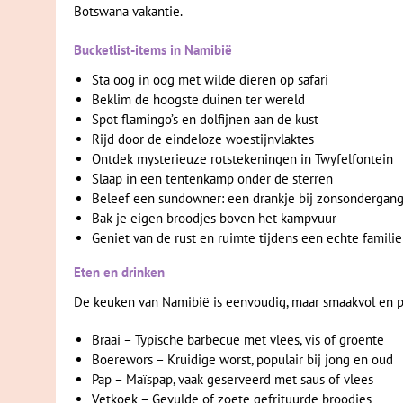
Botswana vakantie.
Bucketlist-items in Namibië
Sta oog in oog met wilde dieren op safari
Beklim de hoogste duinen ter wereld
Spot flamingo’s en dolfijnen aan de kust
Rijd door de eindeloze woestijnvlaktes
Ontdek mysterieuze rotstekeningen in Twyfelfontein
Slaap in een tentenkamp onder de sterren
Beleef een sundowner: een drankje bij zonsondergan
Bak je eigen broodjes boven het kampvuur
Geniet van de rust en ruimte tijdens een echte famili
Eten en drinken
De keuken van Namibië is eenvoudig, maar smaakvol en p
Braai – Typische barbecue met vlees, vis of groente
Boerewors – Kruidige worst, populair bij jong en oud
Pap – Maïspap, vaak geserveerd met saus of vlees
Vetkoek – Gevulde of zoete gefrituurde broodjes