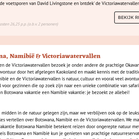
 de voetsporen van David Livingstone en 'ontdek' de Victoriawatervalle
BEKIJK R
sten 26,25 p.p. (o.b.v. 2 personen)
a, Namibië & Victoriawatervallen
en de Victoriawatervallen bezoek je onder andere de prachtige Okava
p avontuur door het afgelegen Kaokoland en maakt kennis met de tradit
bië en de Victoriawatervallen is natuur, cultuur en vooral veel avontu
 voor gezinnen die op zoek zijn naar een unieke combinatie van safari
sen Botswana vakantie een Namibië vakantie: je bezoekt ze allebei!
 midden in de natuur gelegen zijn, maar we verblijven ook op de leuks
lles vertellen over Botswana, Namibië en de Victoriawatervallen. We m
vakantie Botswana Namibië betekent reizen door ongerepte natuur me
reis Botswana en Namibië kun je genieten van prachtige natuurreserva