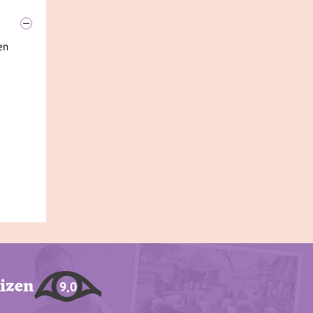
en
eizen
9,0