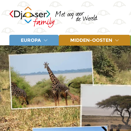
EUROPA
MIDDEN-OOSTEN
LANDEN
LANDEN
Albanië
Egypte
Letland
Balkan
Jordanië
Litouwen
Bosnië en Herzegovina
Marokko
Montenegro
Estland
Turkije
Noord-Macedonië
Fins Lapland
Polen
Griekenland
Servië
IJsland
Spanje
Italië
Turkije
Kroatië