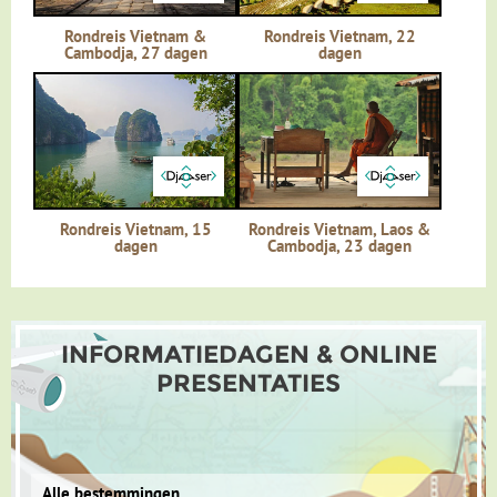
Rondreis Vietnam &
Rondreis Vietnam, 22
Halong Bay... net een schilderij!
Cambodja, 27 dagen
dagen
Dag 13 Hanoi - Halong Bay, overnachting op een boot
Dag 14 Halong Bay - Yen Duc - waterpoppenshow - vertrek
Hanoi
Dag 15 aankomst Amsterdam
Rondreis Vietnam, 15
Rondreis Vietnam, Laos &
dagen
Cambodja, 23 dagen
INFORMATIEDAGEN & ONLINE
PRESENTATIES
Alle bestemmingen