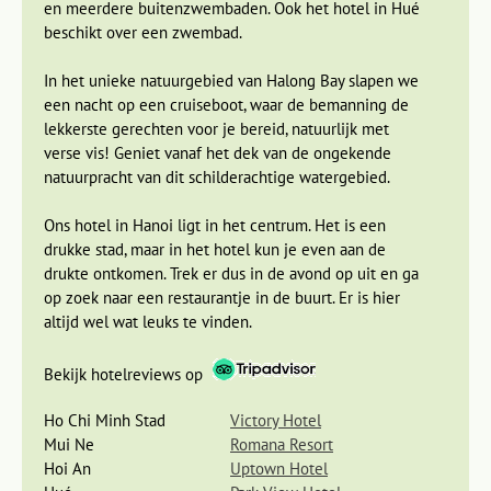
en meerdere buitenzwembaden. Ook het hotel in Hué
beschikt over een zwembad.
In het unieke natuurgebied van Halong Bay slapen we
een nacht op een cruiseboot, waar de bemanning de
lekkerste gerechten voor je bereid, natuurlijk met
verse vis! Geniet vanaf het dek van de ongekende
natuurpracht van dit schilderachtige watergebied.
Ons hotel in Hanoi ligt in het centrum. Het is een
drukke stad, maar in het hotel kun je even aan de
drukte ontkomen. Trek er dus in de avond op uit en ga
op zoek naar een restaurantje in de buurt. Er is hier
altijd wel wat leuks te vinden.
We volgen samen een kookles, waarbij je de lokale
specialiteiten leert bereiden. Misschien maak je wel een
Bekijk hotelreviews op
lekkere vis gewikkeld in bananenblad of
Vietnamese
loempia’s
. Zo kun je ook thuis nog lekker genieten van al het
Ho Chi Minh Stad
Victory Hotel
heerlijks dat de Vietnamese keuken te bieden heeft en je
Mui Ne
Romana Resort
vrienden trakteren op een traditioneel Vietnamees gerecht.
Hoi An
Uptown Hotel