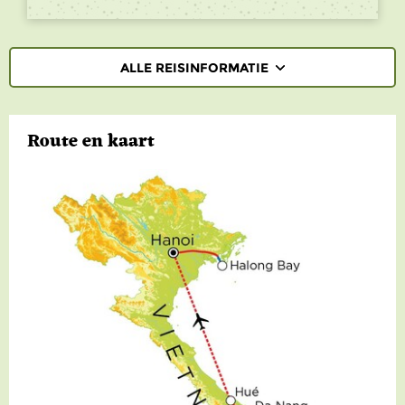
ALLE REISINFORMATIE
REISBESCHRIJVING
Route en kaart
VERTREKDATA/PRIJS
REVIEWS
PRAKTISCHE INFORMATIE
Accommodatie
FAQ
FOTO'S EN VIDEO
Vliegreis
REIS BOEKEN
Vervoer
Bij de reis inbegrepen
Excursies