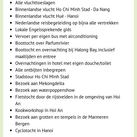
Drakenfruit plantages, goudgele
Alle vluchttoeslagen
stranden & rode zandduinen
Binnenlandse vlucht Ho Chi Minh Stad - Da Nang
Binnenlandse vlucht Hué - Hanoi
Dag 5 Ho Chi Minh Stad - Mui Ne
Nederlandse reisbegeleiding op bijna alle vertrekken
Dag 6 Mui Ne
Lokale Engelssprekende gids
Vervoer per eigen bus met airconditioning
Op weg naar
Mui Ne
hoef je je zeker niet te vervelen. Het
Boottocht over Parfumrivier
veranderende landschap trekt als een film aan je voorbij.
Boottocht en overnachting bij Halong Bay, inclusief
Boeren leggen op de rand van de weg hun rijst zodat het
maaltijden en entree
door het verkeer gedorst wordt, waardoor de weg nog
Overnachtingen in hotel met eigen douche/toilet
smaller wordt. Maar ook de wind kan een handje helpen door
Alle ontbijten inbegrepen
de rijst in de lucht te gooien, zodat de losse vliesjes
Stadstour Ho Chi Minh Stad
wegwaaien. Als we in de buurt komen van Mui Ne zie je ook
Bezoek aan Mekongdelta
plantages waar
drakenfruit
wordt verbouwd. Deze vruchten
Bezoek aan waterpoppenshow
zijn zeker het proberen waard!
Fietstocht door de rijstvelden in de omgeving van Hoi
An
De kustplaats Mui Ne staat bekend om het mooie goudgele
Kookworkshop in Hoi An
strand en de rode zandduinen. Je kunt hier heerlijk relaxen
Bezoek aan grotten en tempels in de Marmeren
aan het strand. Maar je hoeft hier geen moment stil te zitten,
Bergen
want er valt heel veel beleven, je kunt er namelijk surfen,
Cyclotocht in Hanoi
stand up paddelen, kanoën of neem een lesje kitesurfen.