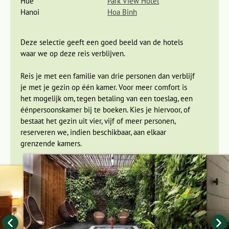
Hué
Park View Hotel
Hanoi
Hoa Binh
De verboden Paarse stad in Hué
Dag 9 Hoi An - Marmeren Bergen - Hué
Deze selectie geeft een goed beeld van de hotels
Dag 10 Hué, boottocht Parfumrivier - vlucht naar Hanoi
waar we op deze reis verblijven.
Vanuit Hoi An gaat de reis verder naar het noorden.
Reis je met een familie van drie personen dan verblijf
Onderweg bezoeken we de indrukwekkende Marmeren
je met je gezin op één kamer. Voor meer comfort is
Bergen, een heilige berg met fascinerende tempeltjes en
het mogelijk om, tegen betaling van een toeslag, een
grotten waar tot Boeddha gebeden wordt. Je kunt over een
éénpersoonskamer bij te boeken. Kies je hiervoor, of
lange trap naar de top klimmen en van het weidse uitzicht
bestaat het gezin uit vier, vijf of meer personen,
genieten. Dat zal zeker gepaard gaan met de nodige
reserveren we, indien beschikbaar, aan elkaar
zweetdruppels.
grenzende kamers.
Verder op onze reis naar Hué passeren we de Hai Van-pas,
wat 'Pas van de Oceaanwolken' betekent. Op 500 meter
hoogte heb je hier een spectaculair uitzicht over de kustlijn.
Als we er de tijd voor hebben, kunnen we even uitstappen
bij Lang Co Beach waar we een verfrissende duik kunnen
nemen.