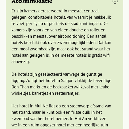
Accommodatie
de hoofdstraat vind je veel winkeltjes waar zijden kleding
wordt verkocht of op maat gemaakt. Het stadje leent zich
Er zijn kamers gereserveerd in meestal centraal
uitstekend voor rondslenteren en genieten van het leven op
gelegen, comfortabele hotels, van waaruit je makkelijk
straat.
te voet, per cyclo of per fiets de stad kunt ingaan. De
kamers zijn voorzien van eigen douche en toilet en
We verblijven hier een volle dag, waarop we de omgeving
beschikken meestal over airconditioning. Een aantal
met de fiets gaan verkennen en we Vietnamees leren koken.
hotels beschikt ook over zwemmogelijkheden. Dat kan
Vroege vogels kunnen de markt langs de rivier bezoeken,
een mooi zwembad zijn, maar ook het strand waar het
waar het dan een drukte van belang is. Groente en fruit en
hotel aan gelegen is. In de meeste hotels is gratis wifi
vooral veel verse vis worden hier verkocht. De mensen zijn
aanwezig.
uiterst vriendelijk en het is heel leuk om tussen de
Vietnamezen over de markt te lopen en foto’s te maken.
De hotels zijn geselecteerd vanwege de gunstige
ligging. Zo ligt het hotel in Saigon vlakbij de levendige
Vietnam is een ideaal fietsland. Vanuit Hoi An maak je een
Ben Than markt en de backpackerswijk, vol met leuke
leuke fietstocht langs de boulevard en over het platteland. Je
winkeltjes, barretjes en restaurantjes.
fietst dan door rijstvelden en akkers en komt door
boerendorpjes waar de tijd al heel lang lijkt stil te staan. En
Het hotel in Mui Ne ligt op een steenworp afstand van
stap je even af, dan wordt je onmiddellijk omringd door
het strand, maar je kunt ook een frisse duik in het
nieuwsgierige mensen! Ook komen we tijdens onze
zwembad van het hotel nemen. In Hoi An verblijven
fietstocht langs het strand, waar we een verfrissende duik
we in een ruim opgezet hotel met een heerlijke tuin
kunnen nemen.