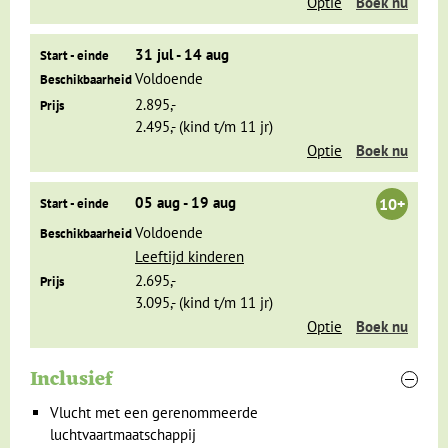
Optie
Boek nu
31 jul - 14 aug
Start - einde
Voldoende
Beschikbaarheid
2.895,-
Prijs
2.495,- (kind t/m 11 jr)
Optie
Boek nu
05 aug - 19 aug
10+
Start - einde
Vanuit Ho Chi Minh City maken we een excursie naar de
Voldoende
Beschikbaarheid
Mekongdelta, buiten de stad. Omdat het een heel vruchtbaar
Leeftijd kinderen
gebied is, worden er in de Mekongdelta allerlei exotische
2.695,-
Prijs
vruchten verbouwd, die door boeren uit de verre, waterrijke
3.095,- (kind t/m 11 jr)
omtrek worden verhandeld op een drijvende markt. We
Optie
Boek nu
maken een boottocht, bezoeken verschillende fruittuinen,
waar je heerlijk kunt proeven van al die bijzondere vruchten.
Inclusief
Voor de lunch moet je zeker ook een olifantsoorvis
proberen!
Vlucht met een gerenommeerde
luchtvaartmaatschappij