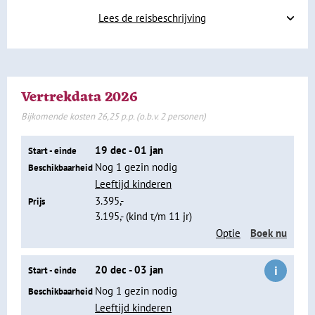
Warmwaterbronnen en ziplinen in La
Lees de reisbeschrijving
Fortuna
Dag 2 San José - La Fortuna
Dag 3 La Fortuna
Dag 4 La Fortuna
Vertrekdata 2026
Bijkomende kosten 26,25 p.p. (o.b.v. 2 personen)
19 dec - 01 jan
Start - einde
Nog 1 gezin nodig
Beschikbaarheid
Leeftijd kinderen
3.395,-
Prijs
3.195,- (kind t/m 11 jr)
Optie
Boek nu
i
20 dec - 03 jan
Start - einde
Nog 1 gezin nodig
Beschikbaarheid
De volgende dag rijden we naar het mooie La Fortuna aan
Leeftijd kinderen