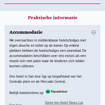
Tropische kustplaats Samara en de
jungle in Quepos
Praktische informatie
Dag 8 Samara
Dag 9 Samara
Accommodatie
Dag 10 Samara - Quepos
Dag 11 Quepos, excursie Manuel Antonio nationaal park
We overnachten in middenklasse hotels/lodges met
Dag 12 Quepos
eigen douche en toilet op de kamer. Op enkele
Dag 13
Quepos - San José - Amsterdam
plekken hebben de hotels/lodges een zwembad. De
Dag 14 aankomst Amsterdam
accommodaties beschikken over iets extra's als een
mooie tuin met patio waar de kinderen zich lekker
Samara is een leuk stadje. Je kunt een fiets huren en de
kunnen uitleven.
mooie omgeving verkennen, paardrijden over het strand of
een excursie maken naar één van de nationale parken in de
Ons hotel in San Jose ligt op loopafstand van het
omgeving. Ben jij een surfer of wil je het leren? Je kunt een
Centrale plein en de Mercado Central.
surfplank huren en de golven kunnen hier lekker hoog zijn.
Een boottocht is een echte aanrader! De kans is groot dat er
Bekijk hotelreviews op
dolfijnen met je mee zwemmen. Maar je kunt natuurlijk ook
lekker luieren op het strand en met je snorkelset het water
Sleep Inn Hotel Paseo Las