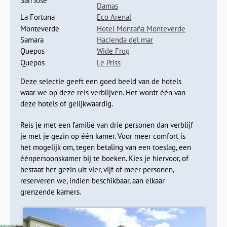
San Jose
in duiken. In dit gebied leven veel kleurrijke tropische
Damas
vissen.
La Fortuna
Eco Arenal
Monteverde
Hotel Montaña Monteverde
Samara
Hacienda del mar
Quepos
Wide Frog
Quepos
Le Priss
Deze selectie geeft een goed beeld van de hotels
waar we op deze reis verblijven. Het wordt één van
deze hotels of gelijkwaardig.
Reis je met een familie van drie personen dan verblijf
je met je gezin op één kamer. Voor meer comfort is
het mogelijk om, tegen betaling van een toeslag, een
éénpersoonskamer bij te boeken. Kies je hiervoor, of
bestaat het gezin uit vier, vijf of meer personen,
Na een paar dagen zon, zee en strand vervolgen we onze
reserveren we, indien beschikbaar, aan elkaar
reis richting Quepos waar we een bezoek brengen aan het
grenzende kamers.
Nationaal Park
Manuel Antonio
. Het is een mooie, korte rit
langs de steile kustweg naar de ingang van dit beschermde
natuurgebied. De dichte jungle groeit tot aan het strand. Je