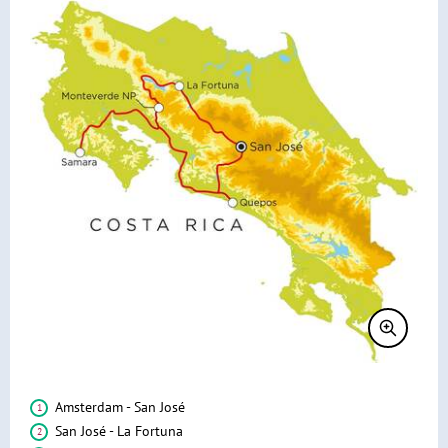
REVIEWS
PRAKTISCHE INFORMATIE
Accommodatie
FAQ
FOTO'S EN VIDEO
Vliegreis
REIS BOEKEN
Vervoer
Bij de reis inbegrepen
Excursies
Reisdocumenten
Geldzaken
Maaltijden
Amsterdam - San José
Gezondheid
San José - La Fortuna