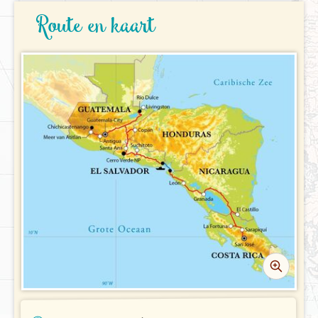
REISBESCHRIJVING
Route en kaart
VERTREKDATA/PRIJS
PRAKTISCHE INFORMATIE
Accommodatie
FAQ
FOTO'S EN VIDEO
Vliegreis
REIS BOEKEN
Vervoer
Bij de reis inbegrepen
Excursies
Reisdocumenten
Geldzaken
Maaltijden