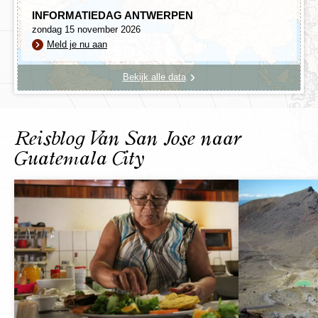
INFORMATIEDAG ANTWERPEN
zondag 15 november 2026
Meld je nu aan
Bekijk alle data
Reisblog Van San Jose naar
Guatemala City
De volgende dag steken de grens over naar Honduras,
waar we op zoek gaan naar de geschiedenis van de
Maya’s. In de buurt van de grens met Guatemala vinden
we de Copán Ruinas: een vredig bergdorpje met een
karakteristiek centrum. Vanuit ons hotel hebben wij
uitzichten over de weidse omgeving. Op slechts een
kilometer afstand liggen de ruïnes van de eeuwenoude
Mayastad Copán
, die in de periode van 250 tot 900 n.C.
een zeer bedrijvig centrum was. Dat de Maya's indertijd
begaafde astronomen waren, blijkt uit de wijze waarop
de gebouwen gesitueerd zijn.