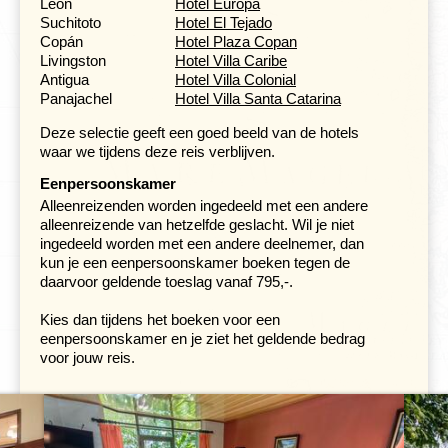
Leon
Hotel Europa
Suchitoto
Hotel El Tejado
Copán
Hotel Plaza Copan
Livingston
Hotel Villa Caribe
Antigua
Hotel Villa Colonial
Panajachel
Hotel Villa Santa Catarina
Deze selectie geeft een goed beeld van de hotels
waar we tijdens deze reis verblijven.
Eenpersoonskamer
Alleenreizenden worden ingedeeld met een andere
alleenreizende van hetzelfde geslacht. Wil je niet
ingedeeld worden met een andere deelnemer, dan
kun je een eenpersoonskamer boeken tegen de
daarvoor geldende toeslag vanaf 795,-.
Kies dan tijdens het boeken voor een
We verlaten El Castillo en gaan per privéboot naar Boca
eenpersoonskamer en je ziet het geldende bedrag
Sábalos. Hier worden we opgehaald en rijden we per
voor jouw reis.
bus door het laagland van Nicaragua, met name door de
regio Chontales. Vervolgens rijden we rechtstreeks door
naar Granada, een stad vol historie.
Vanwege de strategische ligging aan het meer was