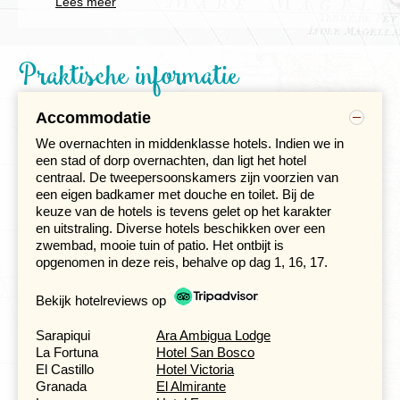
Lees meer
mannen, vrouwen of alleengaande reizigers.
hotel en/of de luchthaven te regelen.
Gemiddeld bestaan de groepen uit 16 deelnemers,
Praktische informatie
het maximum is 20.
De gemiddelde groepsgrootte om de reis door te
laten gaan is 10.
Accommodatie
We overnachten in middenklasse hotels. Indien we in
een stad of dorp overnachten, dan ligt het hotel
centraal. De tweepersoonskamers zijn voorzien van
El Castillo is een charmant en kleurrijk dorpje aan het
een eigen badkamer met douche en toilet. Bij de
water. Verken op je gemak de omgeving of kies voor
keuze van de hotels is tevens gelet op het karakter
een optionele excursie naar het grootste, ongerepte
en uitstraling. Diverse hotels beschikken over een
regenwoud van Centraal-Amerika, Indio Maíz. Met een
zwembad, mooie tuin of patio. Het ontbijt is
lokale gids trek je per boot en te voet de jungle in, op
opgenomen in deze reis, behalve op dag 1, 16, 17.
zoek naar tapirs, felgekleurde kikkers en luide ara's.
Terug in El Castillo kun je genieten van ambachtelijke
Bekijk hotelreviews op
chocolade of ontspannen met uitzicht op de rivier.
Sarapiqui
Ara Ambigua Lodge
La Fortuna
Hotel San Bosco
Handelsrijkdom Granada
El Castillo
Hotel Victoria
Dag 8. El Castillo - Boca Sábalos - Granada
Granada
El Almirante
Dag 9. Granada