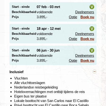
07 feb - 03 mrt
V
Start - einde
voldoende
Deelnemers
Beschikbaarheid
i
3.895,-
Optie
Boek nu
Prijs
Onze volgende bestemming, La Fortuna, ligt aan de voet
18 apr - 12 mei
V
Start - einde
van de imposante, actieve
Arenal-vulkaan
met zijn
voldoende
Deelnemers
Beschikbaarheid
perfecte kegelvorm en indrukwekkende rookpluimen.
i
3.895,-
Optie
Boek nu
Prijs
Geniet van ontspanning in de natuurlijke
warmwaterbronnen, ontdek het dorpje, wandel door het
nationale park, bewonder de La Fortuna-waterval of ga
06 jun - 30 jun
V
Start - einde
op avontuur met een canopytour, fietstocht of kanotocht.
voldoende
Deelnemers
Beschikbaarheid
In La Fortuna komt elke reiziger aan zijn trekken, of je nu
i
3.895,-
Optie
Boek nu
Prijs
ontspanning zoekt of actie.
Inclusief
De spectaculaire natuur van Nicaragua
Vluchten
Alle vluchttoeslagen
Dag 6. La Fortuna - grens Las Tablillas (Nicaragua) - el
Nederlandse reisbegeleiding
Castillo
Hotelovernachtingen met ontbijt tijdens de reis
Dag 7. El Castillo, optionele excursie Indio Maíz
Eigen bus ter plaatse
Lokale boottocht van San Carlos naar El Castillo
Privé boottocht van El Castillo naar Boca Sabalo