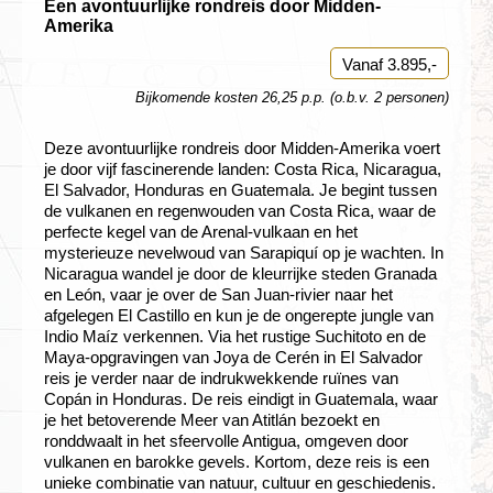
Een avontuurlijke rondreis door Midden-
Amerika
Vanaf 3.895,-
Bijkomende kosten 26,25 p.p. (o.b.v. 2 personen)
Deze avontuurlijke rondreis door Midden-Amerika voert
je door vijf fascinerende landen: Costa Rica, Nicaragua,
El Salvador, Honduras en Guatemala. Je begint tussen
de vulkanen en regenwouden van Costa Rica, waar de
perfecte kegel van de Arenal-vulkaan en het
mysterieuze nevelwoud van Sarapiquí op je wachten. In
Nicaragua wandel je door de kleurrijke steden Granada
en León, vaar je over de San Juan-rivier naar het
afgelegen El Castillo en kun je de ongerepte jungle van
Indio Maíz verkennen. Via het rustige Suchitoto en de
Maya-opgravingen van Joya de Cerén in El Salvador
reis je verder naar de indrukwekkende ruïnes van
Copán in Honduras. De reis eindigt in Guatemala, waar
je het betoverende Meer van Atitlán bezoekt en
ronddwaalt in het sfeervolle Antigua, omgeven door
vulkanen en barokke gevels. Kortom, deze reis is een
unieke combinatie van natuur, cultuur en geschiedenis.