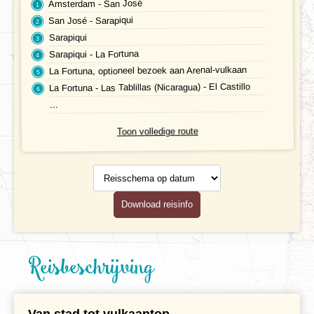
Amsterdam - San José
San José - Sarapiqui
Gezondheid
Sarapiqui
Klimaat en geografie
Sarapiqui - La Fortuna
La Fortuna, optioneel bezoek aan Arenal-vulkaan
Reisbegeleiding en gidsen
La Fortuna - Las Tablillas (Nicaragua) - El Castillo
...
Toon volledige route
Reisschema
op datum
Download reisinfo
Reisbeschrijving