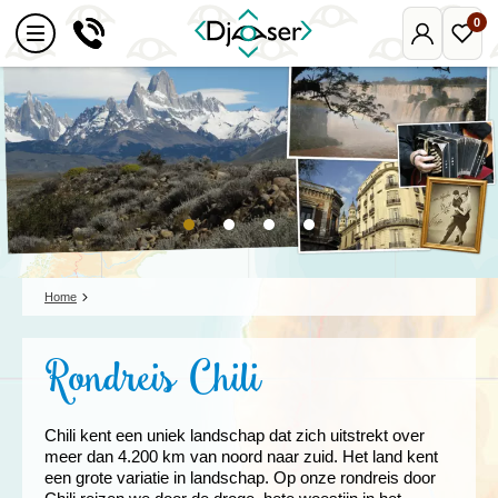
0
Mijn
Favo
Djoser
reize
Home
Rondreis Chili
Chili kent een uniek landschap dat zich uitstrekt over
meer dan 4.200 km van noord naar zuid. Het land kent
een grote variatie in landschap. Op onze rondreis door