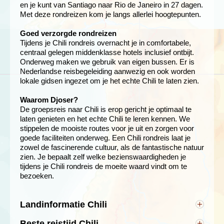
en je kunt van Santiago naar Rio de Janeiro in 27 dagen.
Met deze rondreizen kom je langs allerlei hoogtepunten.
Goed verzorgde rondreizen
Tijdens je Chili rondreis overnacht je in comfortabele,
centraal gelegen middenklasse hotels inclusief ontbijt.
Onderweg maken we gebruik van eigen bussen. Er is
Nederlandse reisbegeleiding aanwezig en ook worden
lokale gidsen ingezet om je het echte Chili te laten zien.
Waarom Djoser?
De groepsreis naar Chili is erop gericht je optimaal te
laten genieten en het echte Chili te leren kennen. We
stippelen de mooiste routes voor je uit en zorgen voor
goede faciliteiten onderweg. Een Chili rondreis laat je
zowel de fascinerende cultuur, als de fantastische natuur
zien. Je bepaalt zelf welke bezienswaardigheden je
tijdens je Chili rondreis de moeite waard vindt om te
bezoeken.
Landinformatie Chili
Hoofdstad: Santiago
Beste reistijd Chili