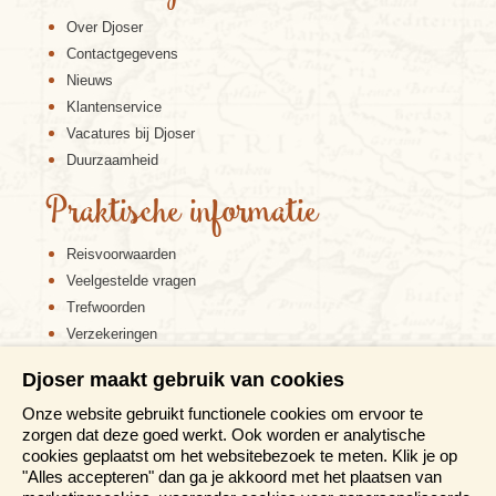
Viña del Mar en Valparaíso
Over Djoser
Contactgegevens
Nieuws
Klantenservice
Vacatures bij Djoser
Duurzaamheid
Praktische informatie
Reisvoorwaarden
Veelgestelde vragen
Trefwoorden
Verzekeringen
Als de inwoners van Santiago naar de kust gaan,
gaan ze meestal naar Viña del Mar. Dit is een
Sitemap
Djoser maakt gebruik van cookies
typische badplaats in Europese stijl. Je vindt hier
Disclaimer
alles van grote winkelcentra en strandtenten tot luxe
Onze website gebruikt functionele cookies om ervoor te
Cookiebeleid
villa’s en een gezellig centrum. Naast Viña del Mar
zorgen dat deze goed werkt. Ook worden er analytische
Privacy verklaring
ligt Valparaíso, een historische stad die op én tegen
cookies geplaatst om het websitebezoek te meten. Klik je op
een berg ligt. UNESCO heeft niet voor niets deze
Reis en boek met Djoser zekerheid
"Alles accepteren" dan ga je akkoord met het plaatsen van
stad uitgeroepen tot werelderfgoed. Het oude