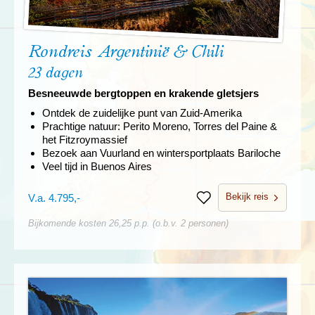
Rondreis Argentinië & Chili
23 dagen
Besneeuwde bergtoppen en krakende gletsjers
Ontdek de zuidelijke punt van Zuid-Amerika
Prachtige natuur: Perito Moreno, Torres del Paine &
het Fitzroymassief
Bezoek aan Vuurland en wintersportplaats Bariloche
Veel tijd in Buenos Aires
Bekijk reis
V.a. 4.795,-
Bewaren
Bijkomende kosten 26,25 p.p. (o.b.v. 2 personen)