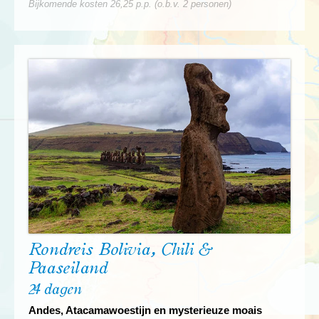
Bijkomende kosten 26,25 p.p. (o.b.v. 2 personen)
Rondreis Bolivia, Chili &
Paaseiland
24 dagen
Andes, Atacamawoestijn en mysterieuze moais