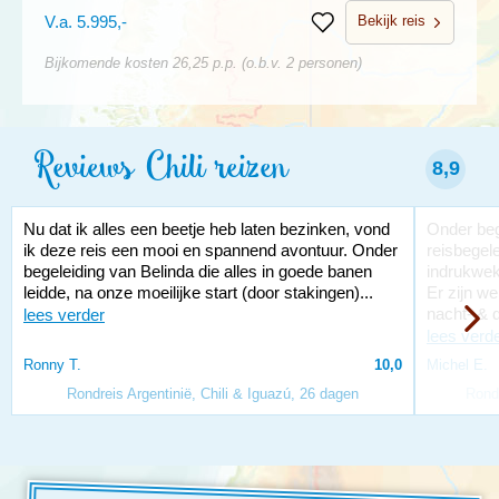
Bekijk reis
V.a. 5.995,-
Bewaren
Bijkomende kosten 26,25 p.p. (o.b.v. 2 personen)
Reviews Chili reizen
8,9
Nu dat ik alles een beetje heb laten bezinken, vond
Onder beg
ik deze reis een mooi en spannend avontuur. Onder
reisbegel
begeleiding van Belinda die alles in goede banen
indrukwek
leidde, na onze moeilijke start (door stakingen)...
Er zijn we
nacht- & 
lees verder
lees verd
Ronny T.
10,0
Michel E.
Rondreis Argentinië, Chili & Iguazú, 26 dagen
Rondr