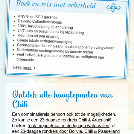
Boek en reis met zekerheid
ANVR- en SGR garantie
Dekking Calamiteitenfonds
100% terugbetaling bij annulering
24/7 hulp en bijstand, ook bij repatriëring
Meer dan 40 jaar ervaring
Goede lokale vertegenwoordiging
Gerenommeerde luchtvaart- maatschappijen en vliegvelden
Nederlandse reisbegeleiding bij meeste reizen
Veel individuele vrijheid met comfort en veiligheid van
groepsreis
Lees meer
Ontdek alle hoogtepunten van
Chili
Een combinatiereis behoort ook tot de mogelijkheden.
Zo kun je een
23-daagse rondreis Chili & Argentinië
boeken (
ook mogelijk i.c.m. de Iguaçu watervallen
) of
een
23-daagse rondreis door Bolivia, Chili & Paaseiland