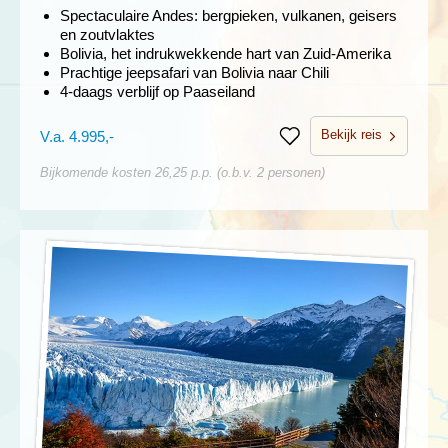
Spectaculaire Andes: bergpieken, vulkanen, geisers
en zoutvlaktes
Bolivia, het indrukwekkende hart van Zuid-Amerika
Prachtige jeepsafari van Bolivia naar Chili
4-daags verblijf op Paaseiland
Bekijk reis
V.a. 4.995,-
Bewaren
Bijkomende kosten 26,25 p.p. (o.b.v. 2 personen)