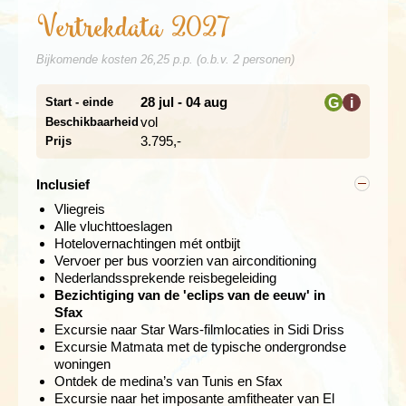
van de oudheid en tegenwoordig UNESCO-
Vertrekdata 2027
werelderfgoed. Hier begon Hannibal zijn legendarische
veldtochten tegen Rome. Op de Byrsaheuvel kijk je uit
Bijkomende kosten 26,25 p.p. (o.b.v. 2 personen)
over ruïnes van tempels, badhuizen en woonwijken.
Vervolgens bezoeken we het Bardomuseum,
wereldberoemd om zijn uitzonderlijke collectie
28 jul - 04 aug
G
i
Start - einde
Romeinse mozaïeken, de grootste ter wereld. Na de
vol
Beschikbaarheid
i
lunch in de medina van Tunis reizen we verder naar
3.795,-
Prijs
Kairouan.
Inclusief
Heilige stad en oase van palmen
Vliegreis
Alle vluchttoeslagen
Dag 3 Kairouan - Tozeur
Hotelovernachtingen mét ontbijt
Vervoer per bus voorzien van airconditioning
Nederlandssprekende reisbegeleiding
Bezichtiging van de 'eclips van de eeuw' in
Sfax
Excursie naar Star Wars-filmlocaties in Sidi Driss
Excursie Matmata met de typische ondergrondse
woningen
Ontdek de medina’s van Tunis en Sfax
Excursie naar het imposante amfitheater van El