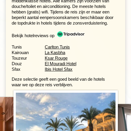
middenklasse hotels. Alle kamers zijn voorzien van
De gemiddelde groepsgrootte om de reis door te
douche/toilet en airconditioning. De meeste hotels
laten gaan is 14.
hebben (gratis) wifi. Tijdens de reis zijn er maar een
beperkt aantal eenpersoonskamers beschikbaar door
de topdrukte in hotels tijdens de zonsverduistering.
Bekijk hotelreviews op
Na ons bezoek reizen we zuidwaarts. Het landschap
wordt droger, de kleuren warmer. Aan het einde van de
Tunis
Carlton Tunis
dag bereiken we
Tozeur
, een prachtige palmoase aan de
Kairouan
La Kasbha
rand van de Sahara. De stad staat bekend om haar
Touzeur
Ksar Rouge
unieke baksteenarchitectuur, waarin geometrische
Douz
El Mouradi Hotel
patronen gevels sieren. In het oude stadsdeel Ouled el
Sfax
Ibis Hotel Sfax
Hadef wandel je langs traditionele huizen en smalle
straatjes. Optioneel kun je een rit maken per caleche,
Deze selectie geeft een goed beeld van de hotels
een paardenkoets.
waar we op deze reis verblijven.
Door bergoases en over de zoutvlakte naar
Douz
Dag 4 Tozeur - Chebika - Tamerza - Chott el Jerid -
Douz
Dag 5 Douz - Matmata - Sfax