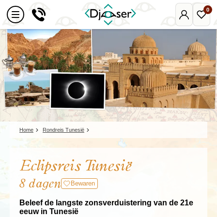
0
Mijn
Favo
Djoser
reize
Home
Rondreis Tunesië
Eclipsreis Tunesië
8 dagen
Bewaren
Beleef de langste zonsverduistering van de 21e
eeuw in Tunesië