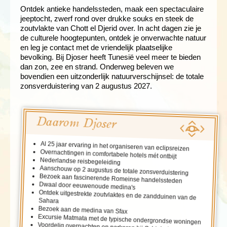
Ontdek antieke handelssteden, maak een spectaculaire
jeeptocht, zwerf rond over drukke souks en steek de
zoutvlakte van Chott el Djerid over. In acht dagen zie je
de culturele hoogtepunten, ontdek je onverwachte natuur
en leg je contact met de vriendelijk plaatselijke
bevolking. Bij Djoser heeft Tunesië veel meer te bieden
dan zon, zee en strand. Onderweg beleven we
bovendien een uitzonderlijk natuurverschijnsel: de totale
zonsverduistering van 2 augustus 2027.
Daarom Djoser
Al 25 jaar ervaring in het organiseren van eclipsreizen
Overnachtingen in comfortabele hotels mét ontbijt
Nederlandse reisbegeleiding
Aanschouw op 2 augustus de totale zonsverduistering
Bezoek aan fascinerende Romeinse handelssteden
Dwaal door eeuwenoude medina's
Ontdek uitgestrekte zoutvlaktes en de zandduinen van de
Sahara
Bezoek aan de medina van Sfax
Excursie Matmata met de typische ondergrondse woningen
Voordelig overnachten en parkeren bij Schiphol