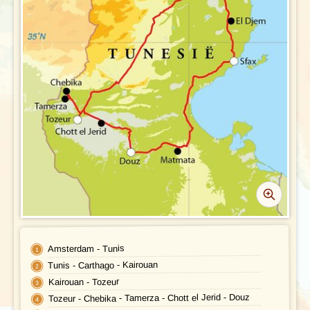
Reisdocumenten
Geldzaken
Maaltijden
Gezondheid
Klimaat en geografie
Reisbegeleiding en gidsen
Amsterdam - Tunis
Tunis - Carthago - Kairouan
Kairouan - Tozeur
Tozeur - Chebika - Tamerza - Chott el Jerid - Douz