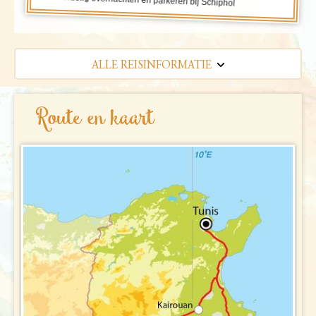
ALLE REISINFORMATIE
REISBESCHRIJVING
Route en kaart
VERTREKDATA/PRIJS
PRAKTISCHE INFORMATIE
Accommodatie
FAQ
FOTO'S EN VIDEO
Vliegreis
REIS BOEKEN
Vervoer
Bij de reis inbegrepen
Excursies