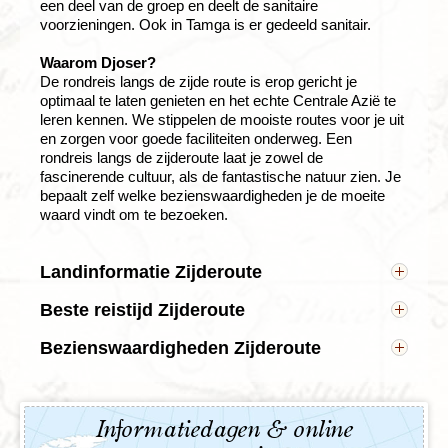
een deel van de groep en deelt de sanitaire
voorzieningen. Ook in Tamga is er gedeeld sanitair.
Waarom Djoser?
De rondreis langs de zijde route is erop gericht je
optimaal te laten genieten en het echte Centrale Azië te
leren kennen. We stippelen de mooiste routes voor je uit
en zorgen voor goede faciliteiten onderweg. Een
rondreis langs de zijderoute laat je zowel de
fascinerende cultuur, als de fantastische natuur zien. Je
bepaalt zelf welke bezienswaardigheden je de moeite
waard vindt om te bezoeken.
Landinformatie Zijderoute
Hoofdsteden: Ashgabat, Tasjkent en Bishkek
Beste reistijd Zijderoute
Andere bekende steden: Almaty, Boechara en
De landen van Centraal-Azië kennen een landklimaat
Samarkand
Bezienswaardigheden Zijderoute
met enorme temperatuurverschillen tussen de
Talen: Turkmeens, Oezbeeks, Kirgizisch en
De Zijderoute
zomer- en wintermaanden. Daarnaast zijn er
Kazachs
uiteraard ook grote verschillen in klimaat tussen de
Munteenheden: Turkmeense manat, Oezbeekse
Met de Zijderoute neemt Djoser je mee op een
woestijn- en berggebieden. ’s Zomers kunnen de
sum, Kirgizische som en Kazachse tenge
indrukwekkende reis door Centraal Azië. De
Informatiedagen & online
temperaturen in alle landen oplopen tot boven de
Tijdsverschil: De Zijderoute loopt door
Zijderoute was een populaire handelsroute tussen het
35°C. De hoge temperaturen zijn echter goed te
verschillende tijdzones. Tijdens de reis is het 3 tot