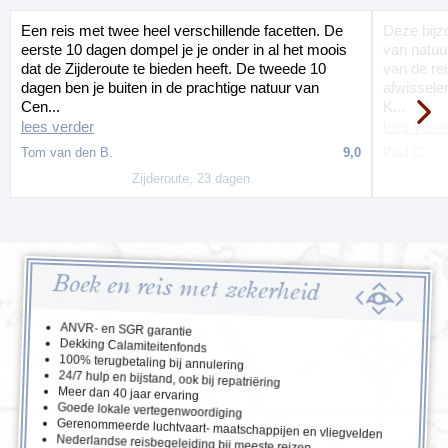
Een reis met twee heel verschillende facetten. De
Deze bijzo
eerste 10 dagen dompel je je onder in al het moois
van natuur
dat de Zijderoute te bieden heeft. De tweede 10
van de reis
dagen ben je buiten in de prachtige natuur van
afwissele
Cen...
K...
lees verder
lees verd
Tom van den B.
9,0
Paul C.
Zijderoute, 23 dagen
Boek en reis met zekerheid
ANVR- en SGR garantie
Dekking Calamiteitenfonds
100% terugbetaling bij annulering
24/7 hulp en bijstand, ook bij repatriëring
Meer dan 40 jaar ervaring
Goede lokale vertegenwoordiging
Gerenommeerde luchtvaart- maatschappijen en vliegvelden
Nederlandse reisbegeleiding bij meeste reizen