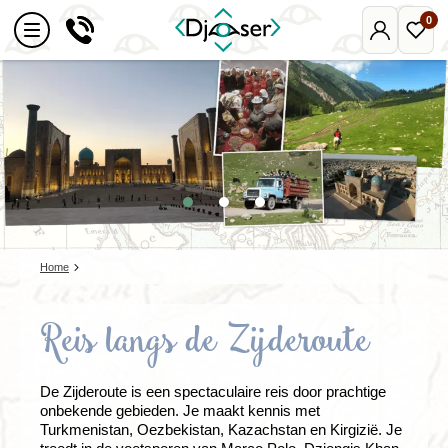
0
Mijn
Favo
Djoser
reize
Home
Reis langs de Zijderoute
De Zijderoute is een spectaculaire reis door prachtige
onbekende gebieden. Je maakt kennis met
Turkmenistan, Oezbekistan, Kazachstan en Kirgizië. Je