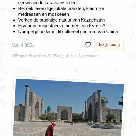
eeuwenoude karavaansteden
Bezoek levendige lokale markten, kleurrijke
medressen en moskeeën
Verken de prachtige natuur van Kazachstan
Ervaar de majestueuze bergen van Kyrgizië
Dompel je onder in dit cultureel centrum van China
Bekijk reis
V.a. 4.395,-
Bewaren
Bijkomende kosten 26,25 p.p. (o.b.v. 2 personen)