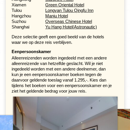
gezicht. Djoser organiseert deze excursie per bus; de
Xiamen
Green Oriental Hotel
entree is niet inbegrepen.
Tulou
Longyan Tulou Qingfu Inn
Hangzhou
Manju Hotel
Vanuit Xi'an vliegen we naar Xining, de hoofdstad van de
Suzhou
Overseas Chinese Hotel
provincie Qinghai en vertrekpunt van een van de meest
Shanghai
Yu Hang Hotel
(Astronautic)
spectaculaire treinreizen ter wereld. Eerst bezoeken we
het
Kumbum-klooster
in Taersi, gebouwd op de
Deze selectie geeft een goed beeld van de hotels
geboorteplaats van Tsongkapa, de stichter van de
waar we op deze reis verblijven.
Gelugmonniken, ook wel de 'Geelkappen' genoemd.
Dan stap je op de Hemeltrein, de spoorlijn die in 2006
Eenpersoonskamer
werd geopend en Xining met Lhasa verbindt. Meer dan
Alleenreizenden worden ingedeeld met een andere
550 kilometer van de spoorlijn is aangelegd op
alleenreizende van hetzelfde geslacht. Wil je niet
permafrost, en aangezien dit bij
ingedeeld worden met een andere deelnemer, dan
temperatuurschommelingen uitzet en krimpt, moesten
kun je een eenpersoonskamer boeken tegen de
speciale koeltechnieken worden toegepast om de
daarvoor geldende toeslag vanaf 1.295,-. Kies dan
spoorbaan stabiel te houden. Het hoogste punt op de
tijdens het boeken voor een eenpersoonskamer en je
route ligt op 5.072 meter, bij de Tanggulabergen. In
ziet het geldende bedrag voor jouw reis.
anderhalve dag rijd je langs eindeloze grasvlaktes,
nomadententen en yaks. Tijdens de treinreis wordt de
hoogte continu aangegeven op een display in de trein.
Doe het deze dagen rustig aan en geniet van het
landschap. We reizen in zespersoonscouchettes.