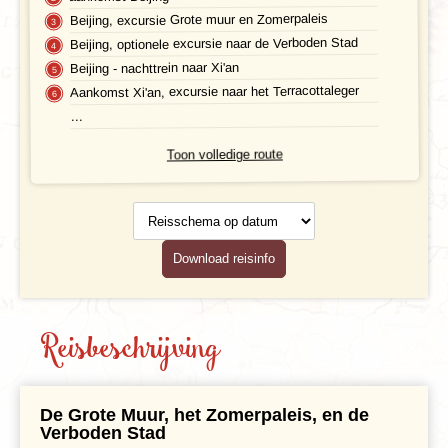
Maaltijden
Beijing, excursie Grote muur en Zomerpaleis
Beijing, optionele excursie naar de Verboden Stad
Gezondheid
Beijing - nachttrein naar Xi'an
Hotelverlenging
Aankomst Xi'an, excursie naar het Terracottaleger
...
Klimaat en geografie
Toon volledige route
Reisbegeleiding en gidsen
Reisschema
op datum
Download reisinfo
Reisbeschrijving
De Grote Muur, het Zomerpaleis, en de
Verboden Stad