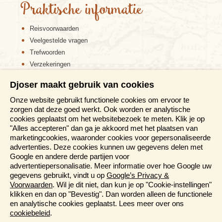
en een absolute must-see. Dit indrukwekkende
Praktische informatie
Zhongdian hoorde vroeger bij Tibet maar ligt
paleis in het hart van Beijing, gebouwd in de 15e
tegenwoordig in de Chinese provincie Yunnan, en die
eeuw, beslaat ...
dubbele identiteit is in de stad zelf goed te zien: er is een
Reisvoorwaarden
Chinees deel en een Tibetaans deel. In de omgeving
Prijs
Veelgestelde vragen
staat het Ganden Sumtseling-klooster, een van de
€ 29,- p.p.
belangrijkste Tibetaanse kloosters buiten Tibet zelf,
Trefwoorden
gebouwd tijdens de Ming-dynastie. Na een brand is het
Verzekeringen
Meer informatie
klooster opnieuw opgebouwd; van de oorspronkelijk
Sitemap
drieduizend monniken wonen er nu nog zo'n
Djoser maakt gebruik van cookies
Disclaimer
zevenhonderd. De sfeer hier is merkbaar anders dan in
de kloosters die je eerder op de reis bezocht.
Onze website gebruikt functionele cookies om ervoor te
Cookiebeleid
zorgen dat deze goed werkt. Ook worden er analytische
Privacy verklaring
cookies geplaatst om het websitebezoek te meten. Klik je op
Reis en boek met Djoser zekerheid
De Naxi-cultuur, Dali, en het Stenen Woud
"Alles accepteren" dan ga je akkoord met het plaatsen van
marketingcookies, waaronder cookies voor gepersonaliseerde
Meer weten?
Dag 17 Zhongdian - Shuhe (Lijiang)
advertenties. Deze cookies kunnen uw gegevens delen met
Dag 18 Shuhe (Lijiang)
Google en andere derde partijen voor
Dag 19 Shuhe - Dali
advertentiepersonalisatie. Meer informatie over hoe Google uw
Brochures aanvragen
Dag 20 Dali
gegevens gebruikt, vindt u op
Google’s Privacy &
Informatiedagen
Dag 21 Dali - Kunming, excursie naar het Stenen Woud
Voorwaarden
. Wil je dit niet, dan kun je op "Cookie-instellingen"
Magazine
klikken en dan op "Bevestig". Dan worden alleen de functionele
Van Zhongdian rijden we naar Shuhe, een pittoresk dorp
Aanmelden nieuwsbrief
en analytische cookies geplaatst. Lees meer over ons
vlak bij
Lijiang
. Shuhe gold als een van de belangrijkste
cookiebeleid
.
stopplaatsen op de Ancient Tea Horse Road, de oude
Yangshuo kookcursus