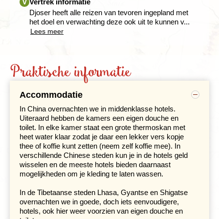
alleengaande reizigers. Reis je alleen, dan vind je
Vertrek informatie
V
de extra overnachtingen zullen getoond worden in het
hoofdstad van China.
zeker snel aansluiting in onze kleine groepen.
Houd bij de boeking van een landarrangement er
Djoser heeft alle reizen van tevoren ingepland met
reserveringsoverzicht.
rekening mee dat voor al onze reizen een minimum
het doel en verwachting deze ook uit te kunnen v...
Wil je meer specifieke informatie over de
aantal deelnemers geldt. Djoser is niet aansprakelijk
Lees meer
Van het Terracottaleger naar de Hemeltrein
Mocht er in het overzicht geen prijs getoond worden
samenstelling van de groep en vertrekdatum van
indien er wijzigingen ontstaan in het vluchtschema
bij de extra hotelovernachting dan is de prijs op
Dag 6 Aankomst Xi’an, excursie naar het Terracottaleger
jouw keuze dan kunnen we je telefonisch (071 -
van de groepsreis. Kom je op een andere tijd aan dan
aanvraag. We zullen contact met je opnemen zodra
Dag 7 Xi’an
5126400, België: 09 223 00 69) meer informatie
de groep en/of vertrek je op een andere tijd dan de
de prijs bekend is.
Praktische informatie
Dag 8 Xi’an - vlucht naar Xining
geven over bijvoorbeeld leeftijden en het aantal
groep, dan dien je zelf je transfers van- en naar het
Dag 9 Xining, excursie Kumbum-klooster - Hemeltrein
mannen, vrouwen of alleengaande reizigers.
hotel en/of de luchthaven te regelen.
Indien je een ander vluchtschema hebt dan de groep,
naar Lhasa
dan kun je geen gebruik maken van de transfer
Gemiddeld bestaan de groepen uit 16 deelnemers,
Accommodatie
van/naar de luchthaven.
het maximum is 20.
In China overnachten we in middenklasse hotels.
De gemiddelde groepsgrootte om de reis door te
Uiteraard hebben de kamers een eigen douche en
laten gaan is 10.
toilet. In elke kamer staat een grote thermoskan met
heet water klaar zodat je daar een lekker vers kopje
thee of koffie kunt zetten (neem zelf koffie mee). In
verschillende Chinese steden kun je in de hotels geld
wisselen en de meeste hotels bieden daarnaast
mogelijkheden om je kleding te laten wassen.
In de Tibetaanse steden Lhasa, Gyantse en Shigatse
overnachten we in goede, doch iets eenvoudigere,
hotels, ook hier weer voorzien van eigen douche en