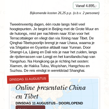
Vanaf 4.895,-
Bijkomende kosten 26,25 p.p. (o.b.v. 2 personen)
Tweeënveertig dagen, één route langs héél veel
hoogtepunten. Je begint in Beijing met de Grote Muur en
de hutongs, reist per nachttrein naar Xi'an voor het
Terracottaleger en vliegt dan via Xining naar Tibet. De
Qinghai-Tibetspoorlijn brengt je naar Lhasa, waarna je
via Shigatse en Gyantse afdaalt naar Yunnan. Door
Shangri-La, Lijiang en Dali reis je naar het zuiden, langs
de rijstterrassen van Longji en het karstlandschap van
Yangshuo. Na Hongkong ga je richting het oosten:
Xiamen, de Hakka Tulou, Wuyishan, Hangzhou en
Suzhou. De reis eindigt in wereldstad Shanghai.
DINSDAG 11 AUGUSTUS
Online presentatie China
en Tibet
DINSDAG 11 AUGUSTUS - DOORLOPEND