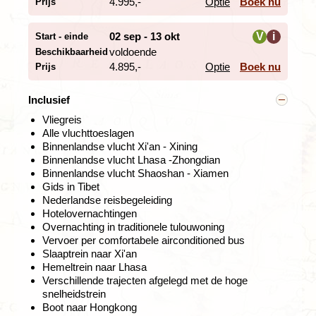
4.995,-
Optie
Boek nu
Prijs
02 sep - 13 okt
V
i
Start - einde
voldoende
Beschikbaarheid
i
4.895,-
Optie
Boek nu
Prijs
Inclusief
Vliegreis
Ook de hutongs mag je niet missen: de smalle steegjes
Alle vluchttoeslagen
en oude woonbuurten die verscholen liggen tussen de
Binnenlandse vlucht Xi'an - Xining
brede boulevards. Enkele van deze buurtjes worden
Binnenlandse vlucht Lhasa -Zhongdian
actief beschermd tegen de oprukkende nieuwbouw. Van
Binnenlandse vlucht Shaoshan - Xiamen
de vele tempels die de stad rijk is zijn er twee bijzonder
Gids in Tibet
de moeite waard. De volledig in hout uitgevoerde Tempel
Nederlandse reisbegeleiding
van de Hemel in het zuidoosten is gebouwd in perfecte
Hotelovernachtingen
symmetrie en komt 's ochtends vroeg tot leven als
Overnachting in traditionele tulouwoning
Beijingers er hun tai-chi oefeningen doen. In het
Vervoer per comfortabele airconditioned bus
noordoosten vind je de Lama-tempel, waar het Tibetaans
Slaaptrein naar Xi'an
boeddhisme weer actief wordt beoefend.
Hemeltrein naar Lhasa
Verschillende trajecten afgelegd met de hoge
snelheidstrein
Boot naar Hongkong