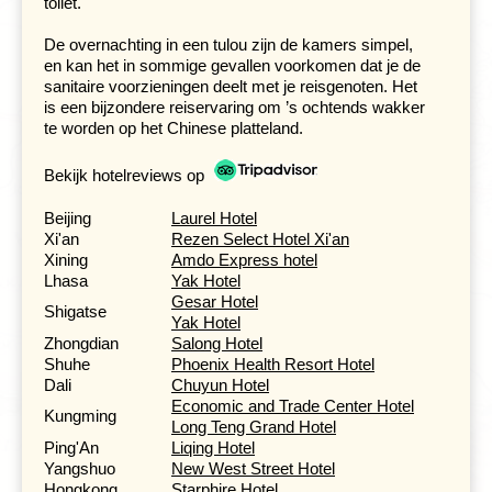
toilet.
De overnachting in een tulou zijn de kamers simpel,
Na een nacht in de trein kom je aan in Xi'an, eeuwenlang
en kan het in sommige gevallen voorkomen dat je de
de hoofdstad van China en het oostelijke eindpunt van
sanitaire voorzieningen deelt met je reisgenoten. Het
de Zijderoute. Die kosmopolitische geschiedenis is nog
is een bijzondere reiservaring om ’s ochtends wakker
altijd voelbaar. Vlak achter de Drumtoren bevindt zich
te worden op het Chinese platteland.
een levendige islamitische wijk met een uitgestrekt
moskeeëncomplex, omgeven door tuinen en
Bekijk hotelreviews op
bijgebouwen. De straatjes hier zijn mooi om door te
wandelen: vol eettentjes, kunst en antiekwinkeltjes.
Beijing
Laurel Hotel
Bijzonder aan Xi'an is dat het oude stadscentrum nog
Xi'an
Rezen Select Hotel Xi'an
altijd volledig omringd is door zijn originele stadsmuur,
Xining
Amdo Express hotel
die grotendeels gerestaureerd is en waar je overheen
Lhasa
Yak Hotel
kunt lopen of fietsen. Vanuit de oude Klokkentoren, waar
Gesar Hotel
vroeger elke ochtend de klok werd geluid om de dag in
Shigatse
Yak Hotel
te luiden, heb je een mooi uitzicht over de stad.
Zhongdian
Salong Hotel
Shuhe
Phoenix Health Resort Hotel
Buiten de stad wacht het wereldberoemde
Terracottleger
Dali
Chuyun Hotel
van de eerste keizer van China, Qin Shi Huangdi. Pas in
Economic and Trade Center Hotel
1974 ontdekten boeren bij toeval dit leger van duizenden
Kungming
Long Teng Grand Hotel
levensgroot gebakken soldaten, paarden en wagens,
Ping'An
Liqing Hotel
begraven op zo'n dertig kilometer van de stad.
Yangshuo
New West Street Hotel
Opvallend: geen enkel terracottasoldaat heeft hetzelfde
Hongkong
Starphire Hotel