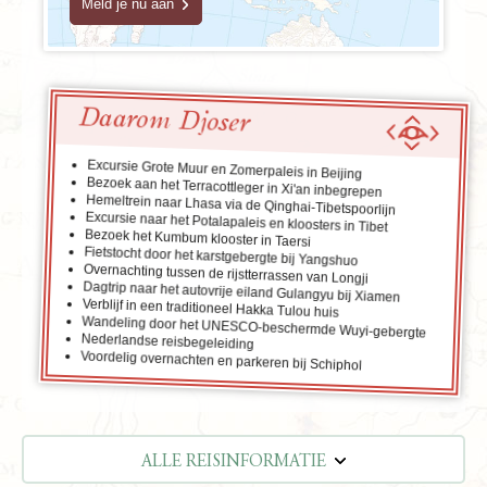
Meld je nu aan
Daarom Djoser
Excursie Grote Muur en Zomerpaleis in Beijing
Bezoek aan het Terracottleger in Xi'an inbegrepen
Hemeltrein naar Lhasa via de Qinghai-Tibetspoorlijn
Excursie naar het Potalapaleis en kloosters in Tibet
Bezoek het Kumbum klooster in Taersi
Fietstocht door het karstgebergte bij Yangshuo
Overnachting tussen de rijstterrassen van Longji
Dagtrip naar het autovrije eiland Gulangyu bij Xiamen
Verblijf in een traditioneel Hakka Tulou huis
Wandeling door het UNESCO-beschermde Wuyi-gebergte
Nederlandse reisbegeleiding
Voordelig overnachten en parkeren bij Schiphol
ALLE REISINFORMATIE