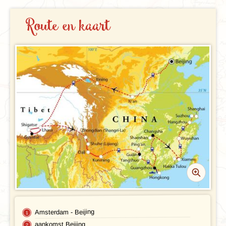
REISBESCHRIJVING
Route en kaart
VERTREKDATA/PRIJS
PRAKTISCHE INFORMATIE
Accommodatie
FAQ
FOTO'S EN VIDEO
Vliegreis
REIS BOEKEN
Vervoer
Bij de reis inbegrepen
Excursies
Reisdocumenten
Geldzaken
Amsterdam - Beijing
aankomst Beijing