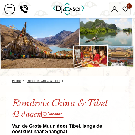
0
Mijn
Favo
Djoser
reize
Home
Rondreis China & Tibet
Rondreis China & Tibet
42 dagen
Bewaren
Van de Grote Muur, door Tibet, langs de
oostkust naar Shanghai