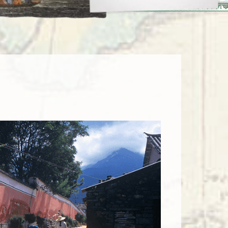
enegro
Zuid-Korea