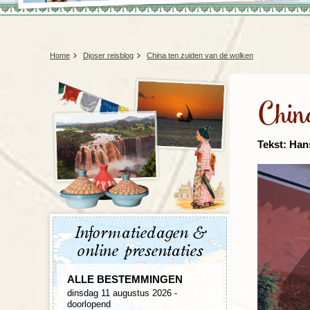
Home
Djoser reisblog
China ten zuiden van de wolken
Chin
Tekst: Ha
Informatiedagen &
online presentaties
ALLE BESTEMMINGEN
dinsdag 11 augustus 2026 -
doorlopend