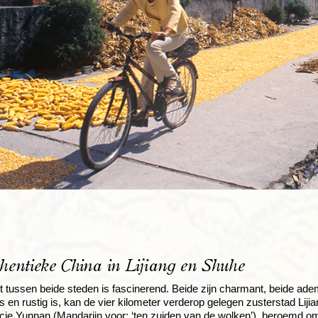
hentieke China in Lijiang en Shuhe
t tussen beide steden is fascinerend. Beide zijn charmant, beide ademe
 en rustig is, kan de vier kilometer verderop gelegen zusterstad L
ncie Yunnan (Mandarijn voor: ‘ten zuiden van de wolken’), beroemd om