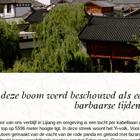
 deze boom werd beschouwd als een
barbaarse tijde
e van ons verblijf in Lijiang en omgeving is een tocht per kabelba
top op 5596 meter hoogte ligt. In deze streek woont het Yi-volk. Voor
tsen gemaakt van de vacht van de rode panda en getooid met fazante