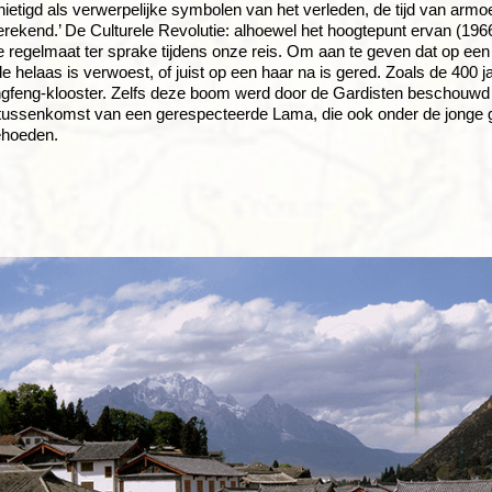
ietigd als verwerpelijke symbolen van het verleden, de tijd van a
rekend.’ De Culturele Revolutie: alhoewel het hoogtepunt ervan (1966
te regelmaat ter sprake tijdens onze reis. Om aan te geven dat op een
ode helaas is verwoest, of juist op een haar na is gered. Zoals de 4
gfeng-klooster. Zelfs deze boom werd door de Gardisten beschouwd als
tussenkomst van een gerespecteerde Lama, die ook onder de jonge g
behoeden.