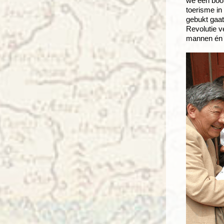
we een boot
toerisme in
gebukt gaat
Revolutie 
mannen én v