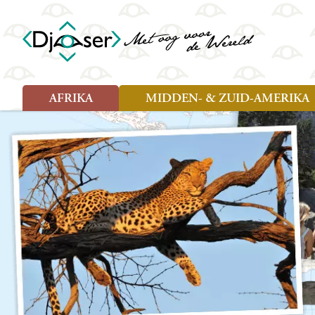
AFRIKA
MIDDEN- & ZUID-AMERIKA
Soort reizen
Soort reizen
Landen
Landen
Rondreis (26)
Rondreis (25)
Angola
Amazone
Moz
Familiereis (10)
Familiereis (11)
Benin
Argentinië
Nam
Fietsreis (2)
Fietsreis (1)
Botswana
Belize
Oeg
Wandelreis (1)
Cultuur (9)
Egypte
Bolivia
Sao 
Cultuur (3)
Natuur (13)
Ghana
Brazilië
Swa
Natuur (6)
Kaapverdië
Chili
Tan
Kenia
Colombia
Tog
Madagaskar
Costa Rica
Zam
Nieuwe reizen
Malawi
Cuba
Zanz
Voodoo in Benin en Togo, 16
Marokko
Ecuador
Zim
dagen
Mauritius
El Salvado
Zuid