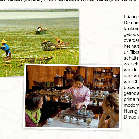
Lijiang
De oude
klinker
gebouwt
overdaa
het har
uit Tib
schatti
zo zich
van de 
dansvoo
van Chi
blauw e
gettobl
prima 
moderne
Huang k
Dragon 