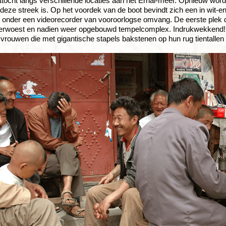
tocht langs verschillende locaties aan het Erhai-meer. Opnieuw wordt
 deze streek is. Op het voordek van de boot bevindt zich een in wit-e
 onder een videorecorder van vooroorlogse omvang. De eerste plek d
verwoest en nadien weer opgebouwd tempelcomplex. Indrukwekkend! O
rouwen die met gigantische stapels bakstenen op hun rug tientalle