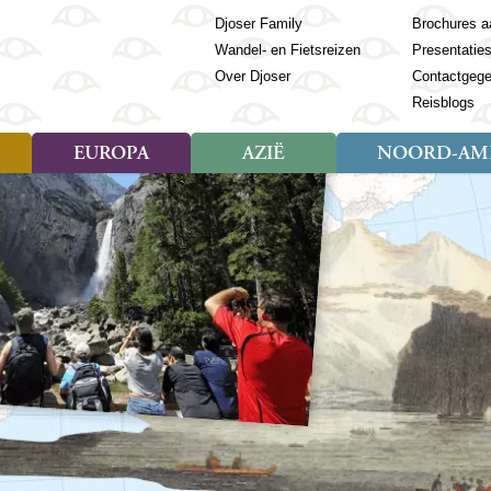
Djoser Family
Brochures a
Wandel- en Fietsreizen
Presentatie
Over Djoser
Contactgeg
Reisblogs
EUROPA
AZIË
NOORD-AME
Soort reizen
Soort reizen
Landen
Soort reizen
Landen
ambique
Rondreis (28)
(Frans) Guyana
Rondreis (57)
Albanië
Rondreis (7)
Banglade
Geor
ibië
Familiereis (11)
Galapagos
Familiereis (22)
Andorra
Familiereis (2)
Bhutan
Grie
anda
Fietsreis (8)
Guatemala
Fietsreis (3)
Armenië
Natuur (5)
Cambodja
IJsl
Tomé en Principe
Wandelreis (23)
Honduras
Cultuur (28)
Azerbeidzjan
China
Ierl
ziland
Cultuur (12)
Mexico
Natuur (16)
Azoren
Filipijnen
Italië
zania
Natuur (3)
Nicaragua
Balkan
India
Kaap
o
Paaseiland
Baltische Staten
Indochina
Kos
bia
Paraguay
Bosnië en Herzegovina
Indonesië
Kroa
ibar
Peru
Bulgarije
Japan
Lapl
Nieuwe reizen
babwe
Suriname
Engeland
Jordanië
Letl
r
-Afrika
Rondreis China & Tibet, 42
Estland
Kazachst
Lito
dagen
Finland
Kirgizië
Made