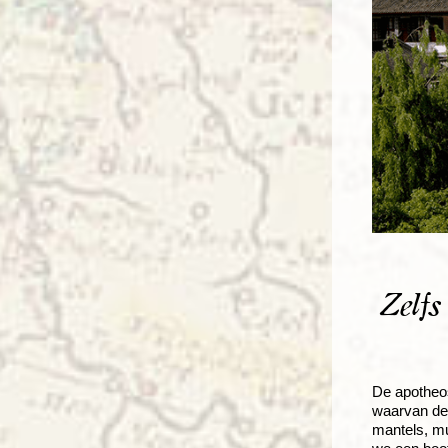
Zelfs
De apotheos
waarvan de 
mantels, mu