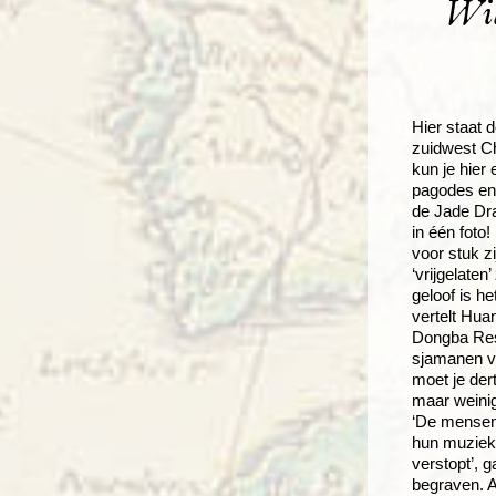
Wil
Hier staat 
zuidwest C
kun je hier 
pagodes en
de Jade Dr
in één foto
voor stuk z
‘vrijgelaten
geloof is h
vertelt Hua
Dongba Rese
sjamanen v
moet je dert
maar weinig
‘De mensen 
hun muziek
verstopt’, g
begraven. 