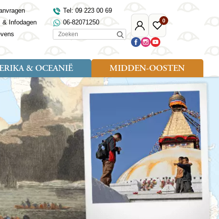
anvragen
Tel: 09 223 00 69
0
s & Infodagen
06-82071250
Mijn
Favoriete
Zoeken
evens
Djoser
reizen
RIKA & OCEANIË
MIDDEN-OOSTEN
Soort reizen
Landen
Landen
sh
gië
Rondreis (18)
Alaska
Maleisië
Noord-Macedonië
Egypte
kenland
Familiereis (9)
Australië
Mongolië
Noorwegen
Jordanië
and
Fietsreis (1)
Canada
Nepal
Polen
Marokko
and
Wandelreis (3)
Nieuw-Zeeland
Oezbekistan
Portugal
Oman
Cultuur (8)
Verenigde Staten
Singapore
Roemenië
Saoedi-Arabië
verdië
Sri Lanka
Sardinië
Tunesië
ovo
Taiwan
Schotland
Turkije
tië
Thailand
Servië
and
Tibet
Spanje
and
Turkmenistan
Turkije
an
uwen
Vietnam
Verenigd Koninkrijk
ira
Zijderoute
Wales