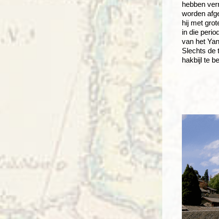
hebben vern
worden afge
hij met gro
in die peri
van het Yan
Slechts de 
hakbijl te 