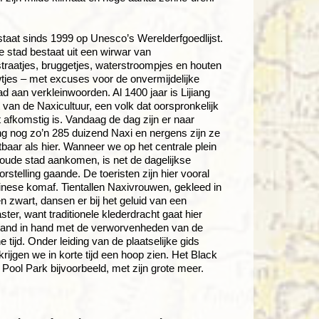
 staat sinds 1999 op Unesco’s Werelderfgoedlijst.
 stad bestaat uit een wirwar van
straatjes, bruggetjes, waterstroompjes en houten
jes – met excuses voor de onvermijdelijke
d aan verkleinwoorden. Al 1400 jaar is Lijiang
t van de Naxicultuur, een volk dat oorspronkelijk
et afkomstig is. Vandaag de dag zijn er naar
ng nog zo’n 285 duizend Naxi en nergens zijn ze
tbaar als hier. Wanneer we op het centrale plein
oude stad aankomen, is net de dagelijkse
rstelling gaande. De toeristen zijn hier vooral
nese komaf. Tientallen Naxivrouwen, gekleed in
n zwart, dansen er bij het geluid van een
aster, want traditionele klederdracht gaat hier
hand in hand met de verworvenheden van de
 tijd. Onder leiding van de plaatselijke gids
rijgen we in korte tijd een hoop zien. Het Black
Pool Park bijvoorbeeld, met zijn grote meer.