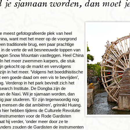
 je sjamaan worden, dan moet je
de meest gefotografeerde plek van heel
hina, want met het meer op de voorgrond
een traditionele brug, een paar prachtige
 in de verte de wit besneeuwde toppen van
agon Snow Mountain vastleggen. Heel China
! In het meer zwemmen karpers, die stuk
ijn gekocht op de markt en vervolgens
’ zijn in het meer. ‘Volgens het boeddhistische
et een goede daad om een vis te bevrijden’,
ng. Verderop in het park bevindt zich het
arch Institute. De Dongba zijn de
an de Naxi. Wil je sjamaan worden, dan
ig jaar studeren. ‘Er zijn tegenwoordig nog
 mensen die dat ambiëren’, grinnikt Huang.
hier hebben tijdens de Culturele Revolutie
instrumenten voor de Rode Gardisten
aat hij verder, ‘onder meer door ze te
Anders zouden de Gardisten de instrumenten