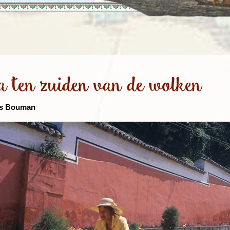
Rondreis Sulawesi &
Frankrijk
Laos
Mont
Molukken, 22 dagen
Malediven
a ten zuiden van de wolken
ns Bouman