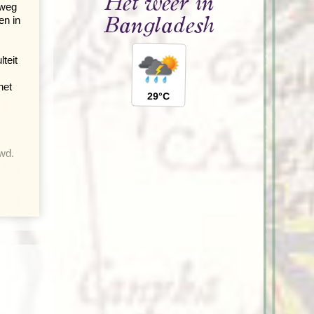
Het weer in
 weg
en in
Bangladesh
teit
het
29°C
wd.
aven
nden.