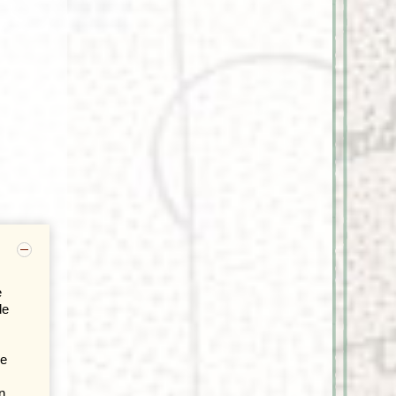
ote
ijen
in
euw
r als
 Dhaka
r nu
ets
e
de
De
n