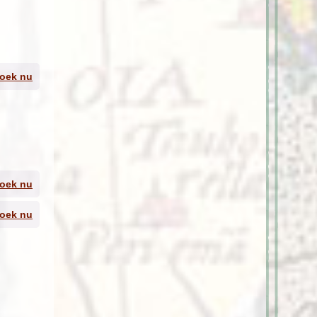
oek nu
 van
n
oek nu
we
oek nu
in
 de