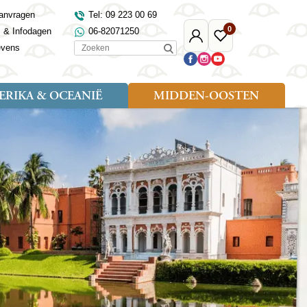
anvragen
Tel: 09 223 00 69
0
s & Infodagen
06-82071250
Mijn
Favoriete
Zoeken
evens
Djoser
reizen
RIKA & OCEANIË
MIDDEN-OOSTEN
Soort reizen
Landen
Landen
sh
gië
Rondreis (18)
Alaska
Maleisië
Noord-Macedonië
Egypte
kenland
Familiereis (9)
Australië
Mongolië
Noorwegen
Jordanië
and
Fietsreis (1)
Canada
Nepal
Polen
Marokko
and
Wandelreis (3)
Nieuw-Zeeland
Oezbekistan
Portugal
Oman
Cultuur (8)
Verenigde Staten
Singapore
Roemenië
Saoedi-Arabië
verdië
Sri Lanka
Sardinië
Tunesië
ovo
Taiwan
Schotland
Turkije
tië
Thailand
Servië
and
Tibet
Spanje
and
Turkmenistan
Turkije
an
uwen
Vietnam
Verenigd Koninkrijk
ira
Zijderoute
Wales