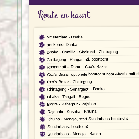
Route en kaart
Amsterdam - Dhaka
aankomst Dhaka
Dhaka - Comilla - Sitakund - Chittagong
Chittagong - Rangamati, boottocht
Rangamati – Ramu - Cox’s Bazar
Cox's Bazar, optionele boottocht naar Aheshkhali e
Cox's Bazar - Chittagong
Chittagong - Sonargaon - Dhaka
Dhaka - Tangail - Bogra
Bogra - Paharpur - Rajshahi
Rajshahi - Kushtia - Khulna
Khulna - Mongla, start Sundarbans boottocht
Sundarbans, boottocht
Sundarbans - Mongla - Barisal