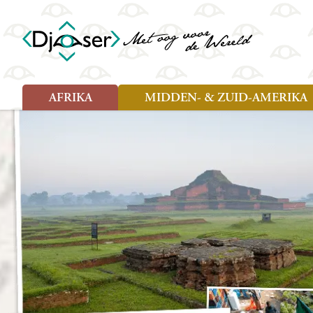
AFRIKA
MIDDEN- & ZUID-AMERIKA
Soort reizen
Soort reizen
Landen
Landen
Rondreis (26)
Rondreis (25)
Angola
Amazone
Moz
Familiereis (10)
Familiereis (11)
Benin
Argentinië
Nam
Fietsreis (2)
Fietsreis (1)
Botswana
Belize
Oeg
Wandelreis (1)
Cultuur (9)
Egypte
Bolivia
Sao 
Cultuur (3)
Natuur (13)
Ghana
Brazilië
Swa
Natuur (6)
Kaapverdië
Chili
Tan
Kenia
Colombia
Tog
Madagaskar
Costa Rica
Zam
Nieuwe reizen
Malawi
Cuba
Zanz
Voodoo in Benin en Togo, 16
Marokko
Ecuador
Zim
dagen
Mauritius
El Salvado
Zuid