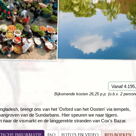
Rondreis Sulawesi &
Frankrijk
Laos
Mont
Molukken, 22 dagen
Malediven
Vanaf 4.195,
Bijkomende kosten 26,25 p.p. (o.b.v. 2 person
gladesh, brengt ons van het 'Oxford van het Oosten' via tempels,
angroven van de Sundarbans. Hier speuren we naar tijgers.
n naar de vismarkt en de langgerekte stranden van Cox's Bazar.
TISCHE INFORMATIE
FAQ
FOTO'S EN VIDEO
REIS BOEKEN