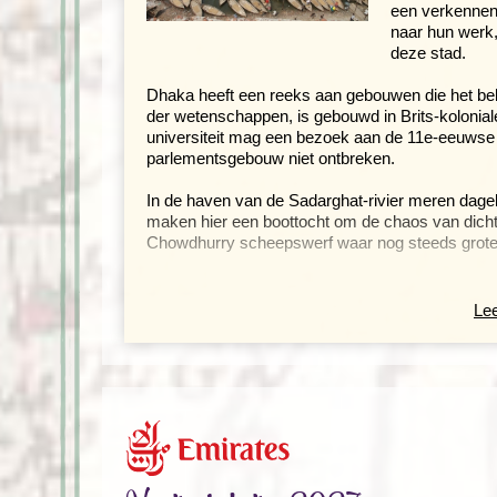
een verkennende
naar hun werk,
deze stad.
Dhaka heeft een reeks aan gebouwen die het bekij
der wetenschappen, is gebouwd in Brits-koloniale
universiteit mag een bezoek aan de 11e-eeuws
parlementsgebouw niet ontbreken.
In de haven van de Sadarghat-rivier meren dage
maken hier een boottocht om de chaos van dichtb
Chowdhurry scheepswerf waar nog steeds grote
Schepen eindigen hun leven op de s
Lee
Dag 3. Dhaka - Comilla - Sitakunda - Chittagong
Op weg naar Chittagong stoppen we in
Comilla
.
ruïnes, waaronder het uitgebreide Shalban Viha
monumenten met ruïnes en een boeiend museum m
Veel schepen eindigen hun bestaan op deze were
Hier vind je enkele winkels die interessante spu