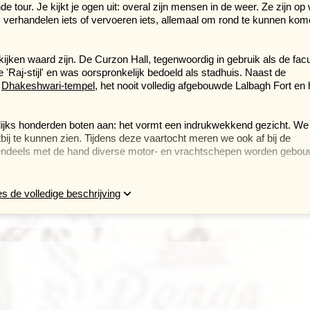
 tour. Je kijkt je ogen uit: overal zijn mensen in de weer. Ze zijn op
 verhandelen iets of vervoeren iets, allemaal om rond te kunnen kom
ken waard zijn. De Curzon Hall, tegenwoordig in gebruik als de facul
 'Raj-stijl' en was oorspronkelijk bedoeld als stadhuis. Naast de
e
Dhakeshwari-tempel
, het nooit volledig afgebouwde Lalbagh Fort en 
lijks honderden boten aan: het vormt een indrukwekkend gezicht. We
ij te kunnen zien. Tijdens deze vaartocht meren we ook af bij de
ndeels met de hand diverse motor- en vrachtschepen worden gebou
loopstranden van Sitakunda
s de volledige beschrijving
 Dit is een belangrijke archeologische vindplaats met boeddhistische
ra-klooster en tempelcomplex. Het terrein omvat meer dan 50 opgegr
et terracotta-, bronzen- en koperen voorwerpen die hier zijn gevo
ld op de sloopstranden van Sitakunda.
llen verkopen die van de schepen