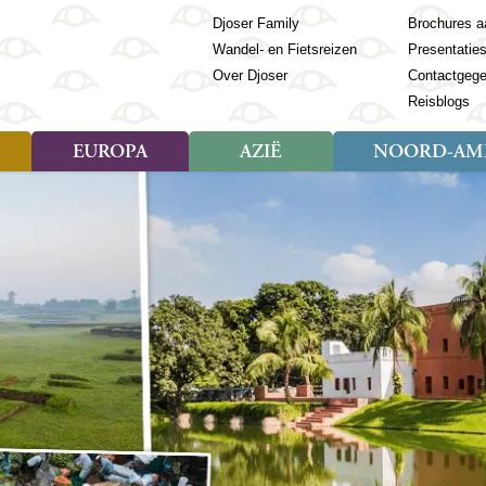
Djoser Family
Brochures a
Wandel- en Fietsreizen
Presentatie
Over Djoser
Contactgeg
Reisblogs
EUROPA
AZIË
NOORD-AME
Soort reizen
Soort reizen
Landen
Soort reizen
Landen
ambique
Rondreis (28)
(Frans) Guyana
Rondreis (57)
Albanië
Rondreis (7)
Banglade
Geor
ibië
Familiereis (11)
Galapagos
Familiereis (22)
Andorra
Familiereis (2)
Bhutan
Grie
anda
Fietsreis (8)
Guatemala
Fietsreis (3)
Armenië
Natuur (5)
Cambodja
IJsl
Tomé en Principe
Wandelreis (23)
Honduras
Cultuur (28)
Azerbeidzjan
China
Ierl
ziland
Cultuur (12)
Mexico
Natuur (16)
Azoren
Filipijnen
Italië
zania
Natuur (3)
Nicaragua
Balkan
India
Kaap
o
Paaseiland
Baltische Staten
Indochina
Kos
bia
Paraguay
Bosnië en Herzegovina
Indonesië
Kroa
ibar
Peru
Bulgarije
Japan
Lapl
Nieuwe reizen
babwe
Suriname
Engeland
Jordanië
Letl
r
-Afrika
Rondreis China & Tibet, 42
Estland
Kazachst
Lito
dagen
Finland
Kirgizië
Made