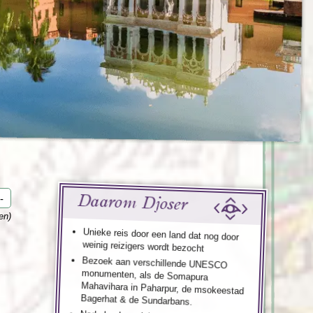
enegro
Zuid-Korea
Daarom Djoser
-
en)
Unieke reis door een land dat nog door
weinig reizigers wordt bezocht
Bezoek aan verschillende UNESCO
monumenten, als de Somapura
Mahavihara in Paharpur, de msokeestad
Bagerhat & de Sundarbans.