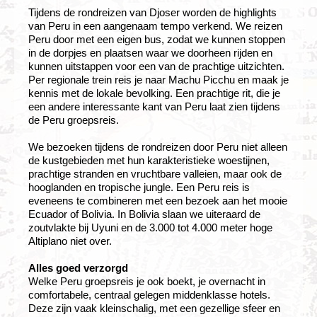
Tijdens de rondreizen van Djoser worden de highlights
van Peru in een aangenaam tempo verkend. We reizen
Peru door met een eigen bus, zodat we kunnen stoppen
in de dorpjes en plaatsen waar we doorheen rijden en
kunnen uitstappen voor een van de prachtige uitzichten.
Per regionale trein reis je naar Machu Picchu en maak je
kennis met de lokale bevolking. Een prachtige rit, die je
een andere interessante kant van Peru laat zien tijdens
de Peru groepsreis.
We bezoeken tijdens de rondreizen door Peru niet alleen
de kustgebieden met hun karakteristieke woestijnen,
prachtige stranden en vruchtbare valleien, maar ook de
hooglanden en tropische jungle. Een Peru reis is
eveneens te combineren met een bezoek aan het mooie
Ecuador of Bolivia. In Bolivia slaan we uiteraard de
zoutvlakte bij Uyuni en de 3.000 tot 4.000 meter hoge
Altiplano niet over.
Alles goed verzorgd
Welke Peru groepsreis je ook boekt, je overnacht in
comfortabele, centraal gelegen middenklasse hotels.
Deze zijn vaak kleinschalig, met een gezellige sfeer en