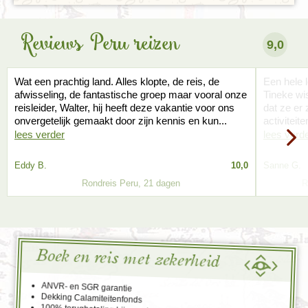
Reviews Peru reizen
9,0
Wat een prachtig land. Alles klopte, de reis, de
Een hele l
afwisseling, de fantastische groep maar vooral onze
Tineke wis
reisleider, Walter, hij heeft deze vakantie voor ons
dat ze er 
onvergetelijk gemaakt door zijn kennis en kun...
activiteit
lees verder
lees verd
Eddy B.
10,0
Sanne G.
Rondreis Peru, 21 dagen
R
Boek en reis met zekerheid
ANVR- en SGR garantie
Dekking Calamiteitenfonds