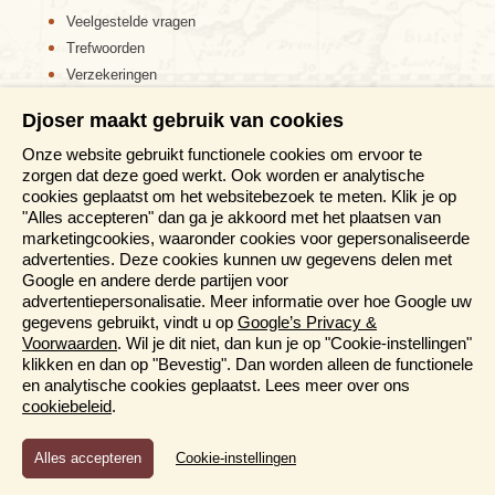
Veelgestelde vragen
Trefwoorden
Verzekeringen
Sitemap
Djoser maakt gebruik van cookies
Disclaimer
Onze website gebruikt functionele cookies om ervoor te
Cookiebeleid
De Inca’s noemden Cusco de ‘Navel van de wereld'.
zorgen dat deze goed werkt. Ook worden er analytische
Privacy verklaring
Veel gebouwen zijn op de oude Inca muren gebouwd
cookies geplaatst om het websitebezoek te meten. Klik je op
Reis en boek met Djoser zekerheid
en het is nog altijd een mysterie hoe ze de grote
"Alles accepteren" dan ga je akkoord met het plaatsen van
stenen zo perfect op elkaar hebben gekregen. Cusco
marketingcookies, waaronder cookies voor gepersonaliseerde
Meer weten?
is een gezellige stad vol restaurants, bars, winkels en
advertenties. Deze cookies kunnen uw gegevens delen met
koloniale gebouwen. De levendige ‘Plaza de Armas’
Google en andere derde partijen voor
is een hoogtepunt in Cusco.
advertentiepersonalisatie. Meer informatie over hoe Google uw
Brochures aanvragen
gegevens gebruikt, vindt u op
Google’s Privacy &
Informatiedagen
Voorwaarden
. Wil je dit niet, dan kun je op "Cookie-instellingen"
Magazine
klikken en dan op "Bevestig". Dan worden alleen de functionele
Titicaca meer
Aanmelden nieuwsbrief
en analytische cookies geplaatst. Lees meer over ons
cookiebeleid
.
Functioneel en Analytisch
Cookie-instellingen
Cookies die er voor zorgen dat de website naar behoren
functioneert en cookies waarmee wij anoniem het gebruik van