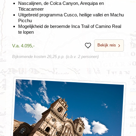
Nascalijnen, de Colca Canyon, Arequipa en
Titicacameer
Uitgebreid programma Cusco, heilige vallei en Machu
Picchu
Mogelijkheid de beroemde Inca Trail of Camino Real
te lopen
Bekijk reis
V.a. 4.095,-
Bewaren
Bijkomende kosten 26,25 p.p. (o.b.v. 2 personen)