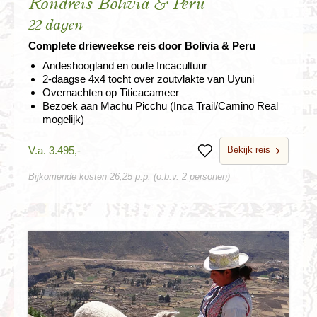
Rondreis Bolivia & Peru
22 dagen
Complete drieweekse reis door Bolivia & Peru
Andeshoogland en oude Incacultuur
2-daagse 4x4 tocht over zoutvlakte van Uyuni
Overnachten op Titicacameer
Bezoek aan Machu Picchu (Inca Trail/Camino Real
mogelijk)
Bekijk reis
V.a. 3.495,-
Bewaren
Bijkomende kosten 26,25 p.p. (o.b.v. 2 personen)