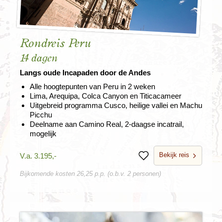
Rondreis Peru
14 dagen
Langs oude Incapaden door de Andes
Alle hoogtepunten van Peru in 2 weken
Lima, Arequipa, Colca Canyon en Titicacameer
Uitgebreid programma Cusco, heilige vallei en Machu
Picchu
Deelname aan Camino Real, 2-daagse incatrail,
mogelijk
Bekijk reis
V.a. 3.195,-
Bewaren
Bijkomende kosten 26,25 p.p. (o.b.v. 2 personen)