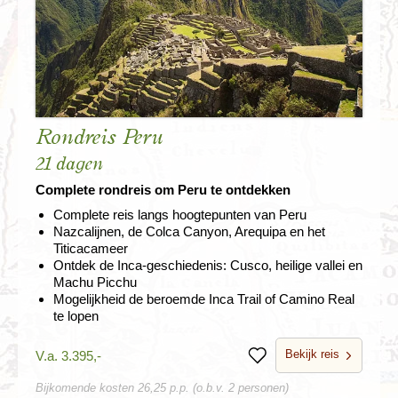
Rondreis Peru
21 dagen
Complete rondreis om Peru te ontdekken
Complete reis langs hoogtepunten van Peru
Nazcalijnen, de Colca Canyon, Arequipa en het
Titicacameer
Ontdek de Inca-geschiedenis: Cusco, heilige vallei en
Machu Picchu
Mogelijkheid de beroemde Inca Trail of Camino Real
te lopen
Bekijk reis
V.a. 3.395,-
Bewaren
Bijkomende kosten 26,25 p.p. (o.b.v. 2 personen)