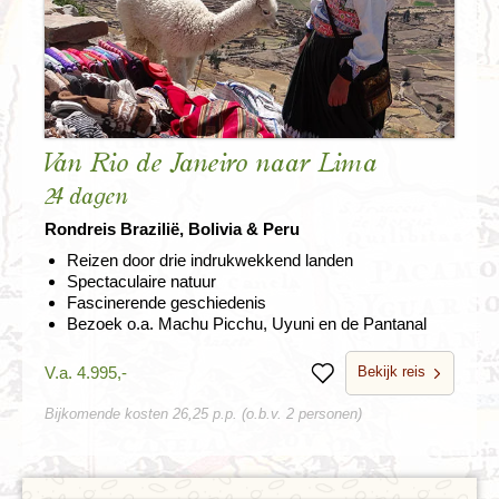
Van Rio de Janeiro naar Lima
24 dagen
Rondreis Brazilië, Bolivia & Peru
Reizen door drie indrukwekkend landen
Spectaculaire natuur
Fascinerende geschiedenis
Bezoek o.a. Machu Picchu, Uyuni en de Pantanal
Bekijk reis
V.a. 4.995,-
Bewaren
Bijkomende kosten 26,25 p.p. (o.b.v. 2 personen)