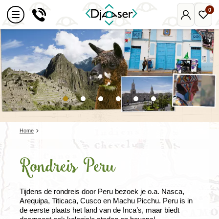
0
Mijn
Favo
Djoser
reize
Home
Rondreis Peru
Tijdens de rondreis door Peru bezoek je o.a. Nasca,
Arequipa, Titicaca, Cusco en Machu Picchu. Peru is in
de eerste plaats het land van de Inca’s, maar biedt