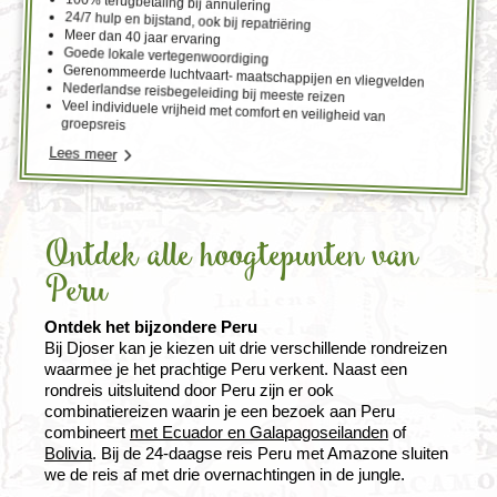
100% terugbetaling bij annulering
24/7 hulp en bijstand, ook bij repatriëring
Meer dan 40 jaar ervaring
Goede lokale vertegenwoordiging
Gerenommeerde luchtvaart- maatschappijen en vliegvelden
Nederlandse reisbegeleiding bij meeste reizen
Veel individuele vrijheid met comfort en veiligheid van
groepsreis
Lees meer
Ontdek alle hoogtepunten van
Peru
Ontdek het bijzondere Peru
Bij Djoser kan je kiezen uit drie verschillende rondreizen
waarmee je het prachtige Peru verkent. Naast een
rondreis uitsluitend door Peru zijn er ook
combinatiereizen waarin je een bezoek aan Peru
combineert
met Ecuador en Galapagoseilanden
of
Bolivia
. Bij de 24-daagse reis Peru met Amazone sluiten
we de reis af met drie overnachtingen in de jungle.