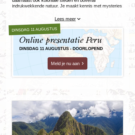
daarnaast ook koloniale steden en bovenal
indrukwekkende natuur. Je maakt kennis met mysteries
als de Nascalijnen en de Incastad Machu Picchu. De
diversiteit maakt Peru tot een van de boeiendste landen
Lees meer
in Zuid-Amerika. Optioneel kun je de Inca Trail boeken.
We reizen naar Peru met KLM.
DINSDAG 11 AUGUSTUS
Online presentatie Peru
DINSDAG 11 AUGUSTUS - DOORLOPEND
Meld je nu aan