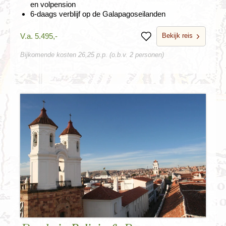
en volpension
6-daags verblijf op de Galapagoseilanden
Bekijk reis
V.a. 5.495,-
Bewaren
Bijkomende kosten 26,25 p.p. (o.b.v. 2 personen)