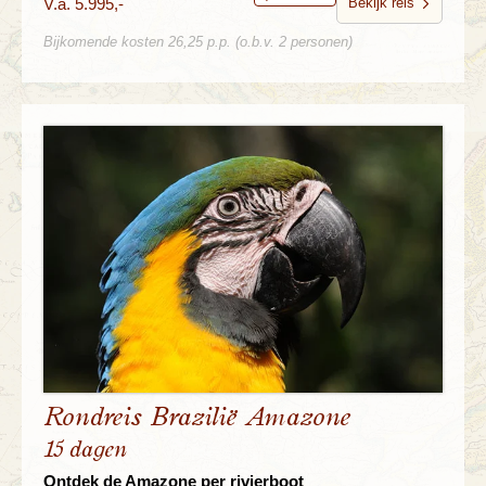
V.a. 5.995,-
Bekijk reis
Bijkomende kosten 26,25 p.p. (o.b.v. 2 personen)
Rondreis Brazilië Amazone
15 dagen
Ontdek de Amazone per rivierboot