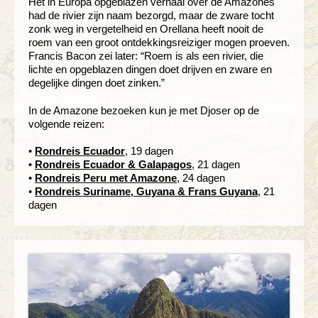
Het in Europa opgeblazen verhaal over de Amazones
had de rivier zijn naam bezorgd, maar de zware tocht
zonk weg in vergetelheid en Orellana heeft nooit de
roem van een groot ontdekkingsreiziger mogen proeven.
Francis Bacon zei later: “Roem is als een rivier, die
lichte en opgeblazen dingen doet drijven en zware en
degelijke dingen doet zinken.”
In de Amazone bezoeken kun je met Djoser op de
volgende reizen:
•
Rondreis Ecuador
, 19 dagen
•
Rondreis Ecuador & Galapagos
, 21 dagen
•
Rondreis Peru met Amazone
, 24 dagen
•
Rondreis Suriname, Guyana & Frans Guyana
, 21
dagen