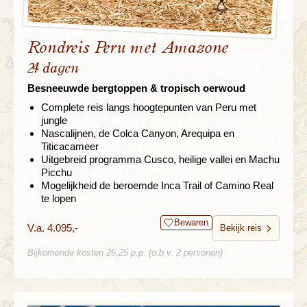
Rondreis Peru met Amazone
24 dagen
Besneeuwde bergtoppen & tropisch oerwoud
Complete reis langs hoogtepunten van Peru met
jungle
Nascalijnen, de Colca Canyon, Arequipa en
Titicacameer
Uitgebreid programma Cusco, heilige vallei en Machu
Picchu
Mogelijkheid de beroemde Inca Trail of Camino Real
te lopen
Bewaren
V.a. 4.095,-
Bekijk reis
Bijkomende kosten 26,25 p.p. (o.b.v. 2 personen)