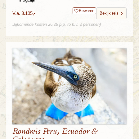
Bewaren
V.a. 3.195,-
Bekijk reis
Bijkomende kosten 26,25 p.p. (o.b.v. 2 personen)
Rondreis Peru, Ecuador &