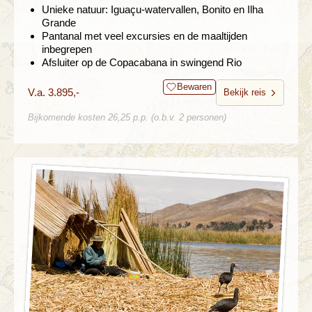
Unieke natuur: Iguaçu-watervallen, Bonito en Ilha
Grande
Pantanal met veel excursies en de maaltijden
inbegrepen
Afsluiter op de Copacabana in swingend Rio
Bewaren
V.a. 3.895,-
Bekijk reis
Bijkomende kosten 26,25 p.p. (o.b.v. 2 personen)