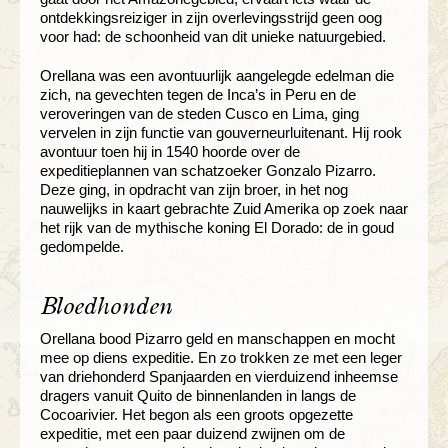
ontdekkingsreiziger in zijn overlevingsstrijd geen oog
voor had: de schoonheid van dit unieke natuurgebied.
Orellana was een avontuurlijk aangelegde edelman die
zich, na gevechten tegen de Inca’s in Peru en de
veroveringen van de steden Cusco en Lima, ging
vervelen in zijn functie van gouverneurluitenant. Hij rook
avontuur toen hij in 1540 hoorde over de
expeditieplannen van schatzoeker Gonzalo Pizarro.
Deze ging, in opdracht van zijn broer, in het nog
nauwelijks in kaart gebrachte Zuid Amerika op zoek naar
het rijk van de mythische koning El Dorado: de in goud
gedompelde.
Bloedhonden
Orellana bood Pizarro geld en manschappen en mocht
mee op diens expeditie. En zo trokken ze met een leger
van driehonderd Spanjaarden en vierduizend inheemse
dragers vanuit Quito de binnenlanden in langs de
Cocoarivier. Het begon als een groots opgezette
expeditie, met een paar duizend zwijnen om de