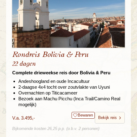
Rondreis Bolivia & Peru
22 dagen
Complete drieweekse reis door Bolivia & Peru
Andeshoogland en oude Incacultuur
2-daagse 4x4 tocht over zoutvlakte van Uyuni
Overnachten op Titicacameer
Bezoek aan Machu Picchu (Inca Trail/Camino Real
mogelijk)
Bewaren
V.a. 3.495,-
Bekijk reis
Bijkomende kosten 26,25 p.p. (o.b.v. 2 personen)