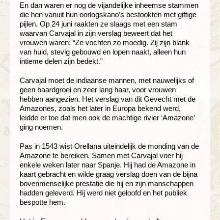
En dan waren er nog de vijandelijke inheemse stammen
die hen vanuit hun oorlogskano’s bestookten met giftige
pijlen. Op 24 juni raakten ze slaags met een stam
waarvan Carvajal in zijn verslag beweert dat het
vrouwen waren: “Ze vochten zo moedig. Zij zijn blank
van huid, stevig gebouwd en lopen naakt, alleen hun
intieme delen zijn bedekt.”
Carvajal moet de indiaanse mannen, met nauwelijks of
geen baardgroei en zeer lang haar, voor vrouwen
hebben aangezien. Het verslag van dit Gevecht met de
Amazones, zoals het later in Europa bekend werd,
leidde er toe dat men ook de machtige rivier ‘Amazone’
ging noemen.
Pas in 1543 wist Orellana uiteindelijk de monding van de
Amazone te bereiken. Samen met Carvajal voer hij
enkele weken later naar Spanje. Hij had de Amazone in
kaart gebracht en wilde graag verslag doen van de bijna
bovenmenselijke prestatie die hij en zijn manschappen
hadden geleverd. Hij werd niet geloofd en het publiek
bespotte hem.