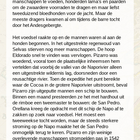
manschappen te voeden, honderden lama’s en paarden
om de zwaardere voorraden te dragen en maar liefst
tweeduizend bloedhonden voor de jacht. Maar de
meeste dragers kwamen al om tijdens de barre tocht
door het Andesgebergte.
Het voedsel raakte op en de mannen waren al aan de
honden begonnen. In het uitgestrekte regenwoud van
Selvas stierven nog meer manschappen. De hoop
Eldorado snel te vinden was vervlogen. Pizarro was
woedend, vooral toen de plaatselijke inheemsen hem
vertelden dat voorbij de vallei van de Naporivier alleen
een uitgestrekte wildernis lag, doorsneden door een
reusachtige rivier. Toen de expeditie het punt bereikte
waar de Cocoa in de grotere Naporivier uitstroomt, beval
Pizarro zijn uitgeputte mannen een schip te bouwen.
Binnen een maand presteerden ze het met hardhout uit
de rimboe een tweemaster te bouwen: de San Pedro.
Orellana kreeg de opdracht met dit schip de Napo af te
zakken op zoek naar voedsel. Het moest een
tweeweekse tocht worden, maar de steeds sterkere
stroming op de Napo maakte het de San Pedro
onmogelijk terug te keren. Pizarro en zijn weinige
overlevende manschappen strompelden pas in 1542