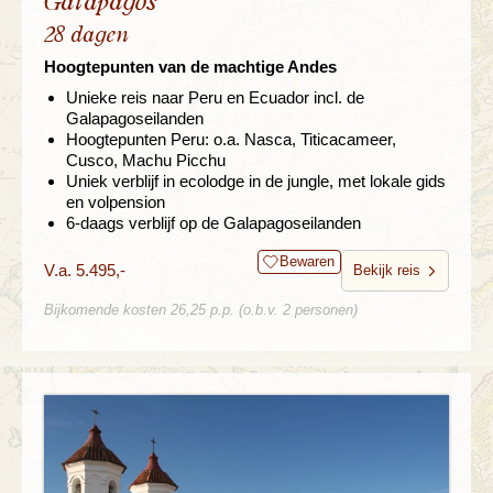
Galapagos
28 dagen
Hoogtepunten van de machtige Andes
Unieke reis naar Peru en Ecuador incl. de
Galapagoseilanden
Hoogtepunten Peru: o.a. Nasca, Titicacameer,
Cusco, Machu Picchu
Uniek verblijf in ecolodge in de jungle, met lokale gids
en volpension
6-daags verblijf op de Galapagoseilanden
Bewaren
V.a. 5.495,-
Bekijk reis
Bijkomende kosten 26,25 p.p. (o.b.v. 2 personen)