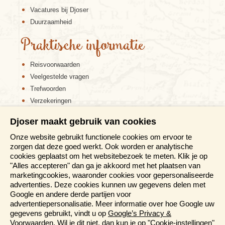
Vacatures bij Djoser
Duurzaamheid
Praktische informatie
Reisvoorwaarden
Veelgestelde vragen
Trefwoorden
Verzekeringen
Sitemap
Djoser maakt gebruik van cookies
Disclaimer
Onze website gebruikt functionele cookies om ervoor te
Cookiebeleid
zorgen dat deze goed werkt. Ook worden er analytische
Privacy verklaring
cookies geplaatst om het websitebezoek te meten. Klik je op
Reis en boek met Djoser zekerheid
"Alles accepteren" dan ga je akkoord met het plaatsen van
marketingcookies, waaronder cookies voor gepersonaliseerde
Meer weten?
advertenties. Deze cookies kunnen uw gegevens delen met
Google en andere derde partijen voor
advertentiepersonalisatie. Meer informatie over hoe Google uw
Brochure aanvragen
gegevens gebruikt, vindt u op
Google’s Privacy &
Presentaties en Informatiedagen
Voorwaarden
. Wil je dit niet, dan kun je op "Cookie-instellingen"