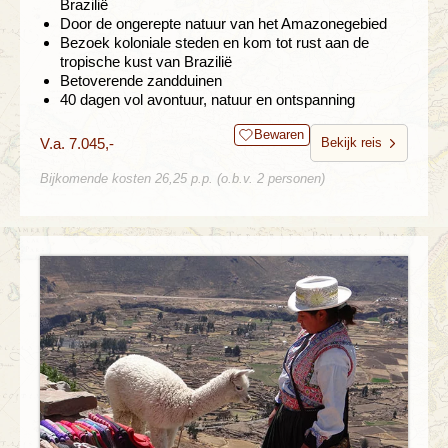
Brazilië
Door de ongerepte natuur van het Amazonegebied
Bezoek koloniale steden en kom tot rust aan de
tropische kust van Brazilië
Betoverende zandduinen
40 dagen vol avontuur, natuur en ontspanning
Bewaren
V.a. 7.045,-
Bekijk reis
Bijkomende kosten 26,25 p.p. (o.b.v. 2 personen)