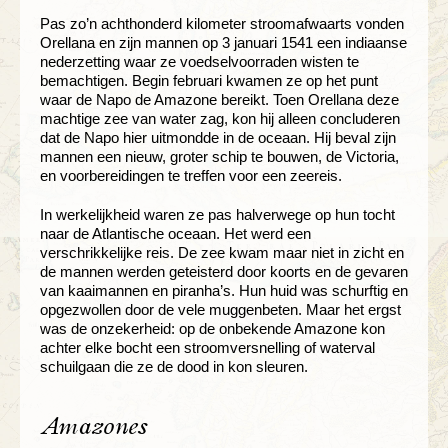
Pas zo’n achthonderd kilometer stroomafwaarts vonden
Orellana en zijn mannen op 3 januari 1541 een indiaanse
nederzetting waar ze voedselvoorraden wisten te
bemachtigen. Begin februari kwamen ze op het punt
waar de Napo de Amazone bereikt. Toen Orellana deze
machtige zee van water zag, kon hij alleen concluderen
dat de Napo hier uitmondde in de oceaan. Hij beval zijn
mannen een nieuw, groter schip te bouwen, de Victoria,
en voorbereidingen te treffen voor een zeereis.
In werkelijkheid waren ze pas halverwege op hun tocht
naar de Atlantische oceaan. Het werd een
verschrikkelijke reis. De zee kwam maar niet in zicht en
de mannen werden geteisterd door koorts en de gevaren
van kaaimannen en piranha’s. Hun huid was schurftig en
opgezwollen door de vele muggenbeten. Maar het ergst
was de onzekerheid: op de onbekende Amazone kon
achter elke bocht een stroomversnelling of waterval
schuilgaan die ze de dood in kon sleuren.
Amazones