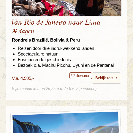
Van Rio de Janeiro naar Lima
24 dagen
Rondreis Brazilië, Bolivia & Peru
Reizen door drie indrukwekkend landen
Spectaculaire natuur
Fascinerende geschiedenis
Bezoek o.a. Machu Picchu, Uyuni en de Pantanal
Bewaren
V.a. 4.995,-
Bekijk reis
Bijkomende kosten 26,25 p.p. (o.b.v. 2 personen)