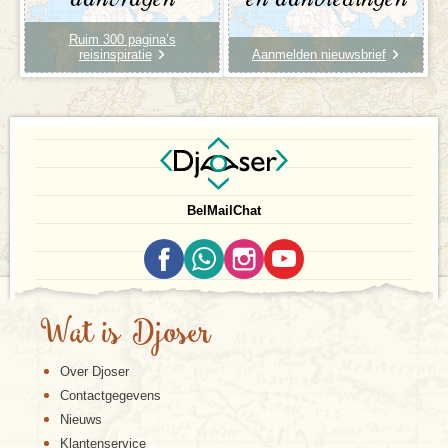
Ruim 300 pagina’s
reisinspiratie
Aanmelden nieuwsbrief
Bel
Mail
Chat
Wat is Djoser
Over Djoser
Contactgegevens
Nieuws
Klantenservice