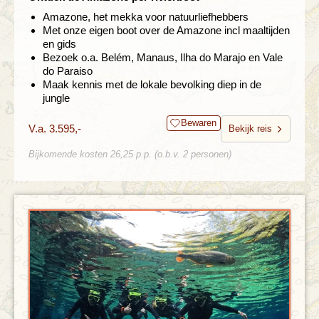
Amazone, het mekka voor natuurliefhebbers
Met onze eigen boot over de Amazone incl maaltijden
en gids
Bezoek o.a. Belém, Manaus, Ilha do Marajo en Vale
do Paraiso
Maak kennis met de lokale bevolking diep in de
jungle
Bewaren
V.a. 3.595,-
Bekijk reis
Bijkomende kosten 26,25 p.p. (o.b.v. 2 personen)