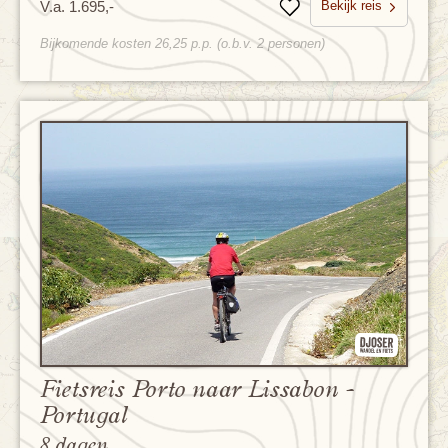
Bekijk reis
V.a. 1.695,-
Bewaren
Bijkomende kosten 26,25 p.p. (o.b.v. 2 personen)
Fietsreis Porto naar Lissabon -
Portugal
8 dagen