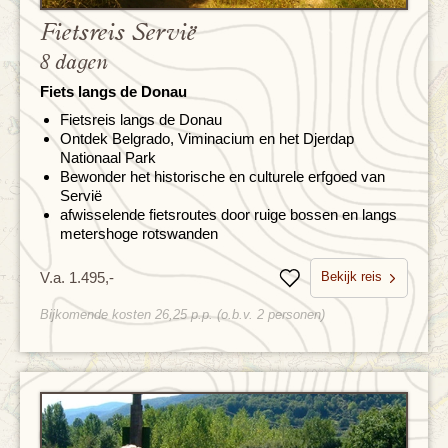
Fietsreis Servië
8 dagen
Fiets langs de Donau
Fietsreis langs de Donau
Ontdek Belgrado, Viminacium en het Djerdap
Nationaal Park
Bewonder het historische en culturele erfgoed van
Servië
afwisselende fietsroutes door ruige bossen en langs
metershoge rotswanden
Bekijk reis
V.a. 1.495,-
Bewaren
Bijkomende kosten 26,25 p.p. (o.b.v. 2 personen)