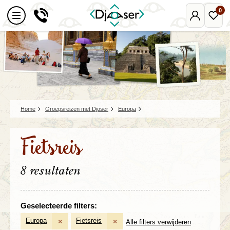
0
Mijn
Favo
Djoser
reize
Home
Groepsreizen met Djoser
Europa
Fietsreis
8 resultaten
Geselecteerde filters:
Europa
Fietsreis
×
×
Alle filters verwijderen