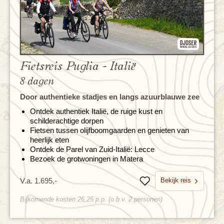
Fietsreis Puglia - Italië
8 dagen
Door authentieke stadjes en langs azuurblauwe zee
Ontdek authentiek Italië, de ruige kust en
schilderachtige dorpen
Fietsen tussen olijfboomgaarden en genieten van
heerlijk eten
Ontdek de Parel van Zuid-Italië: Lecce
Bezoek de grotwoningen in Matera
Bekijk reis
V.a. 1.695,-
Bewaren
Bijkomende kosten 26,25 p.p. (o.b.v. 2 personen)