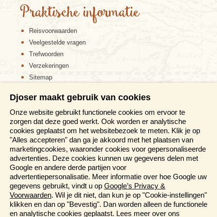
Praktische informatie
Reisvoorwaarden
Veelgestelde vragen
Trefwoorden
Verzekeringen
Sitemap
Disclaimer
Djoser maakt gebruik van cookies
Cookiebeleid
Onze website gebruikt functionele cookies om ervoor te
Privacy verklaring
zorgen dat deze goed werkt. Ook worden er analytische
Reis en boek met Djoser zekerheid
cookies geplaatst om het websitebezoek te meten. Klik je op
Meer weten?
"Alles accepteren" dan ga je akkoord met het plaatsen van
marketingcookies, waaronder cookies voor gepersonaliseerde
advertenties. Deze cookies kunnen uw gegevens delen met
Brochure aanvragen
Google en andere derde partijen voor
advertentiepersonalisatie. Meer informatie over hoe Google uw
Presentaties en Informatiedagen
gegevens gebruikt, vindt u op
Google’s Privacy &
Informatiedagen België
Voorwaarden
. Wil je dit niet, dan kun je op "Cookie-instellingen"
Magazine
klikken en dan op "Bevestig". Dan worden alleen de functionele
Aanmelden nieuwsbrief
en analytische cookies geplaatst. Lees meer over ons