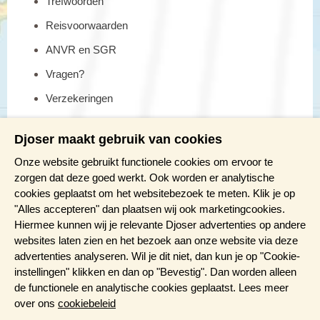
Trefwoorden
uitzichtpunt Visto do Rei (uitzicht van de koning). De naam
verwijst naar koning Karel I van Portugal. Hij bezocht dit
Reisvoorwaarden
uitzichtpunt in 1901, toen Portugal nog een monarchie was.
ANVR en SGR
Vanaf deze plek heb je het beste uitzicht op dit bijzondere
gebied, vandaar de naam. Het hele gebied is bezaaid met
Vragen?
oude vulkanen en weelderig begroeide kraters. We fietsen via
Verzekeringen
Sete Cidades, een klein dorp aan de oevers van een van de
grootste kratermeren van Europa, terug naar Ponta Delgada.
Reis en boek met Djoser zekerheid
Djoser maakt gebruik van cookies
Fietstocht Pico da Barrosa naar Ponta Delgada
Meer weten?
Onze website gebruikt functionele cookies om ervoor te
zorgen dat deze goed werkt. Ook worden er analytische
Afstand: ca. 27 kilometer
cookies geplaatst om het websitebezoek te meten. Klik je op
Brochure aanvragen
Fietsduur: ca. 2 uur
"Alles accepteren" dan plaatsen wij ook marketingcookies.
Hoogteverschil: 200 meter stijgen en 1.060 meter dalen
Presentaties en Infodagen
Hiermee kunnen wij je relevante Djoser advertenties op andere
Zwaarte: 3 fietsjes
websites laten zien en het bezoek aan onze website via deze
Aanmelden nieuwsbrief
advertenties analyseren. Wil je dit niet, dan kun je op "Cookie-
Fietstocht Lagoa Verde via Sete Cidades naar Ponta
instellingen" klikken en dan op "Bevestig". Dan worden alleen
Delgada
de functionele en analytische cookies geplaatst. Lees meer
over ons
cookiebeleid
Afstand: ca. 41 kilometer
Fietsduur: ca. 3,5 uur