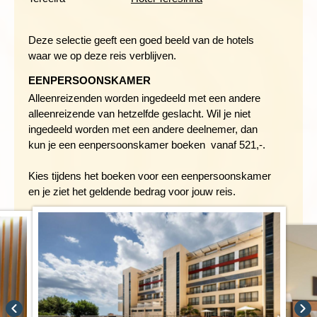
Deze selectie geeft een goed beeld van de hotels
waar we op deze reis verblijven.
Een korte vlucht brengt je naar het eiland Terceira waar we
EENPERSOONSKAMER
verblijven in de kleine vissersnederzetting Praia da Vitoria. Je
Alleenreizenden worden ingedeeld met een andere
kunt in de middag of op je vrije dag een lokale bus nemen naar
alleenreizende van hetzelfde geslacht. Wil je niet
Angra do Heroísmo, in 1543 de eerste officiële stad op de
ingedeeld worden met een andere deelnemer, dan
Azoren. Door de gunstige ligging aan een natuurlijke baai werd
kun je een eenpersoonskamer boeken vanaf 521,-.
Angra do Heroísmo een belangrijk handelscentrum. Vanwege
de talrijke monumenten en het stadsplan uit de renaissance
Kies tijdens het boeken voor een eenpersoonskamer
heeft UNESCO de oude stad op de werelderfgoedlijst
en je ziet het geldende bedrag voor jouw reis.
geplaatst. Hier kun je op je gemak door de nauwe sfeervolle
straatjes slenteren.
De stad is bijzonder mooi door het contrast tussen de
weelderige natuur en het in de gebouwen gebruikte donkere
gesteente, waaruit de vulkanische oorsprong van de eilanden
blijkt. We hebben fietsen tot onze beschikking, dus je kunt er
ook voor kiezen om naar Angra do Heroísmo te fietsen of de