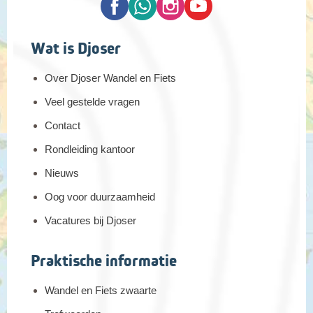
Deus (Het Moeder Gods Fort). Wie wil kan hier stoppen om
rustig even rond te kijken.
Wat is Djoser
Over Djoser Wandel en Fiets
Veel gestelde vragen
Contact
Rondleiding kantoor
Nieuws
Oog voor duurzaamheid
Vacatures bij Djoser
Praktische informatie
De fietstocht vanaf Lagoa do Canário leidt ons onder andere
via de kraterrand om Lagoa Azul en Lagoa Verde, prachtige
Wandel en Fiets zwaarte
blauwe en groene kratermeren. Ook fietsen we langs