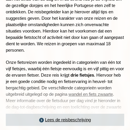
de gezellige dorpjes en het heerlijke Portugese eten zelf te
ontdekken. De reisbegeleider kan je hierover altijd tips en
suggesties geven. Door het karakter van onze reizen en de
plaatselijke omstandigheden kunnen zich onverwachte
situaties voordoen. Hierdoor kan het voorkomen dat een
bepaalde fietstocht of activiteit niet door kan gaan of aangepast
dient te worden. We reizen in groepen van maximaal 18
personen.
Onze fietsreizen worden ingedeeld in categorieën van één tot
vijf fietsjes, waarbij één fietsje eenvoudig is en vijf pittig en voor
de ervaren fietser. Deze reis krijgt
drie fietsjes
.
Hiervoor heb
je een goede conditie nodig en fietservaring in heuvel- tot
bergachtig gebied. De verschillende categorieën worden
uitgebreid uitgelegd op de pagina
wandel en fiets zwaarte
.
Meer informatie over de fietsduur per dag vind je hieronder in
de dag-tot-dagbeschrijving en een toelichting over de zwaarte
van deze reis lees je in
de praktische informatie
.
Lees de reisbeschrijving