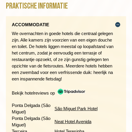
luchthaven.
Praktische informatie
De groepen bestaan uit maximaal 18 personen
.
De gemiddelde groepsgrootte om de reis door te laten gaan
Afstand: 27 kilometer
is 10.
Fietsduur: 2,5 uur over een deels onverharde weg
ACCOMMODATIE
Hoogteverschil: 360 meter stijgen en 900 meter dalen
Zwaarte: 3 fietsjes
We overnachten in goede hotels die centraal gelegen
zijn. Alle kamers zijn voorzien van een eigen douche
en toilet. De hotels liggen meestal op loopafstand van
WERELDERFDGOED ANGRA DO HEROÍSMO OP TERCEIRA
het centrum, zodat je eenvoudig een terrasje of
restaurantje opzoekt, of ze zijn gunstig gelegen ten
Dag 3 São Miguel - vlucht naar Praia da Vitória (Terceira)
opzichte van de fietsroutes. Meerdere hotels hebben
een zwembad voor een verfrissende duik: heerlijk na
een inspannende fietsdag!
Bekijk hotelreviews op
Ponta Delgada (São
São Miguel Park Hotel
Miguel)
Ponta Delgada (São
Neat Hotel Avenida
Miguel)
Terceira
Hotel Teresinha