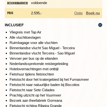
voldoende
Beschikbaarheid
veel terrasjes en restaurantjes waar je heerlijk kunt eten,
i
groene parken, leuke winkeltjes en oude monumenten. Breng
Prijs
2.595,-
Optie
Boek nu
bijvoorbeeld een bezoek aan de prachtige kerk Igreja Matriz de
São Sebastião, het schitterende plein Praça Gonçalo Velho
Cabral of de 18-eeuwse poorten met sierlijke bogen, genaamd
INCLUSIEF
Portas da Cidada.
Vliegreis met Tap Air
Alle vluchttoeslagen
Ruimbagage voor alle vluchten
PRACHTIGE BLAUWE EN GROENE KRATERMEREN
Binnenlandse vlucht Sao Miguel - Terceira
Binnenlandse vlucht Terceira - Sao Miguel
Dag 2 Ponta Delgada, fietstocht naar Lagoa das Furnas
Vervoer per bus op de eilanden
Nederlandssprekende reisbegeleiding
Hotelovernachtingen met ontbijt
Fietshuur tijdens fietstochten
Fietstocht door het kratergebied bij het Furnasmeer
Fietstocht naar natuurlijke baden bij Biscoitos
Fietstocht naar Sete Cidades
Prachtig uitzicht op het Vuurmeer
Bezoek aan theefabriek Gorreana
Fietstocht richting Ribeira Grande