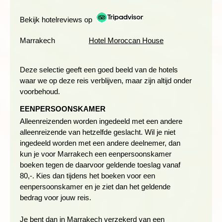
Bekijk hotelreviews op
Dag 5 Ikfn N’Ighir - wandeling naar Lake Izourar - Zawyat
Oulmzi
Marrakech
Hotel Moroccan House
Deze selectie geeft een goed beeld van de hotels
waar we op deze reis verblijven, maar zijn altijd onder
voorbehoud.
EENPERSOONSKAMER
Alleenreizenden worden ingedeeld met een andere
alleenreizende van hetzelfde geslacht. Wil je niet
ingedeeld worden met een andere deelnemer, dan
kun je voor Marrakech een eenpersoonskamer
boeken tegen de daarvoor geldende toeslag vanaf
We verlaten ons dorp en worden door een taxi aan het einde
80,-. Kies dan tijdens het boeken voor een
van de Bougmez-vallei afgezet. Hier start de wandeling
eenpersoonskamer en je ziet dan het geldende
omhoog, naar Lake Izourar. In de zomermaanden trekken de
bedrag voor jouw reis.
nomaden uit Zuid-Marokko en de Sahro naar dit gebied om
hun veestapel te laten grazen. Het meer ligt op ongeveer 2.540
Je bent dan in Marrakech verzekerd van een