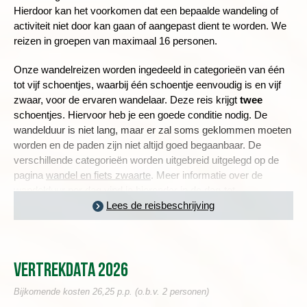
Hierdoor kan het voorkomen dat een bepaalde wandeling of
activiteit niet door kan gaan of aangepast dient te worden. We
reizen in groepen van maximaal 16 personen.
Onze wandelreizen worden ingedeeld in categorieën van één
tot vijf schoentjes, waarbij één schoentje eenvoudig is en vijf
zwaar, voor de ervaren wandelaar. Deze reis krijgt
twee
schoentjes. Hiervoor heb je een goede conditie nodig. De
wandelduur is niet lang, maar er zal soms geklommen moeten
worden en de paden zijn niet altijd goed begaanbaar.
De
verschillende categorieën worden uitgebreid uitgelegd op de
pagina
wandel en fiets zwaarte
. Meer informatie over de
wandelduur per dag vind je hieronder in de dag-tot-
dagbeschrijving en een toelichting over de zwaarte van deze
Lees de reisbeschrijving
reis lees je in
de praktische informatie
.
Vertrekdata 2026
HET IMPOSANTE MARRAKECH
Bijkomende kosten 26,25 p.p. (o.b.v. 2 personen)
Dag 1 Amsterdam - Marrakech