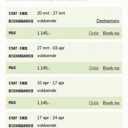
straatjes met elk een eigen specialiteit. In een straat koop je
alleen maar groente en fruit en in een ander straatje zijn alleen
20 mrt - 27 mrt
Start - einde
tapijten te koop. U krijgt aan het einde van de reis een middag
voldoende
Deelnemers
Beschikbaarheid
en avond om deze boeiende stad te verkennen.
Prijs
1.145,-
Optie
Boek nu
NAAR DE HOGE ATLAS
27 mrt - 03 apr
Start - einde
voldoende
Beschikbaarheid
Dag 2 Marrakech - Ikfn N’Ighir (Bougmez-vallei) - bezoek
Tabant
Prijs
1.145,-
Optie
Boek nu
10 apr - 17 apr
Start - einde
voldoende
Beschikbaarheid
Prijs
1.145,-
Optie
Boek nu
17 apr - 24 apr
Start - einde
voldoende
Beschikbaarheid