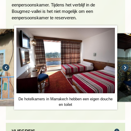
meter hoogte. Na een wandeling van zo’n vijf uur dalen we af
eenpersoonskamer. Tijdens het verblijf in de
naar Zawyat Oulmzi. Vanaf daar nemen we de taxi terug naar
Bougmez-vallei is het niet mogelijk om een
Ikfn N'ighir.
eenpersoonskamer te reserveren.
Wandelduur: 4 uur
Hoogteverschil: ca. 690 meter stijgen en dalen
Dag 6 Ikfn N’Ighir - wandeling via Imelghas - Timite -
Aguerd N'ouzrou
De hotelkamers in Marrakech hebben een eigen douche
en toilet