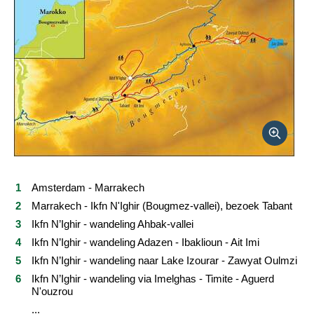
Vertrekdata/prijs
Reviews
Praktische informatie
FAQ
Foto's en video
Reis boeken
Amsterdam - Marrakech
Marrakech - Ikfn N'Ighir (Bougmez-vallei), bezoek Tabant
Ikfn N’Ighir - wandeling Ahbak-vallei
Ikfn N’Ighir - wandeling Adazen - Ibaklioun - Ait Imi
Ikfn N’Ighir - wandeling naar Lake Izourar - Zawyat Oulmzi
Ikfn N’Ighir - wandeling via Imelghas - Timite - Aguerd
N'ouzrou
...