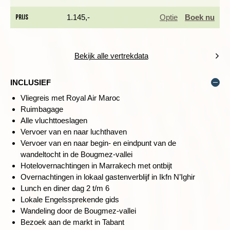
Prijs
1.145,-
Optie
Boek nu
We verlaten Marrakech op tijd en rijden de Hoge Atlas in waar
we verschillende passen op hoogtes rond de 2.000 meter
Bekijk alle vertrekdata
passeren. Na ongeveer vier uur rijden komen we aan in Aït
Bougmez. De zeer groene en vruchtbare vallei wordt omgeven
INCLUSIEF
door prachtig bergen dat als een amfitheater om je heen
Vliegreis met Royal Air Maroc
schittert. De bevolking onderhoudt het gebied erg goed. Je treft
Ruimbagage
er fruitplantages, graanvelden en waterstroompjes. De
Alle vluchttoeslagen
wandelpaden en ezelspaden verbinden de rode,
Vervoer van en naar luchthaven
architectonische kleihuizen met elkaar. Een aantal van deze
Vervoer van en naar begin- en eindpunt van de
‘mini kasbahs’ is omgebouwd tot gastenverblijven waar wij
wandeltocht in de Bougmez-vallei
overnachten. Ons logeeradres staat in Ikfn N’Ighir, een klein
Hotelovernachtingen in Marrakech met ontbijt
boerendorp in het midden van de vallei op 1.850 meter hoogte.
Overnachtingen in lokaal gastenverblijf in Ikfn N’Ighir
Lunch en diner dag 2 t/m 6
Op zondag treffen de Berbers uit de weide omgeving en de
Lokale Engelssprekende gids
nomaden elkaar op de markt in Tabant. De souk in Tabant, het
Wandeling door de Bougmez-vallei
centrum van de Bougmez-vallei, is een schouwspel van
Bezoek aan de markt in Tabant
kleuren, geuren en mensen. Hier worden schapen, geiten en