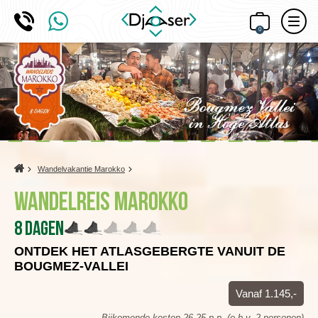
0
Home
Wandelvakantie Marokko
Wandelreis Marokko
8 dagen
ONTDEK HET ATLASGEBERGTE VANUIT DE
BOUGMEZ-VALLEI
Vanaf 1.145,-
Bijkomende kosten 26,25 p.p. (o.b.v. 2 personen)