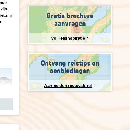
ende
zijn.
Gratis brochure
delduur
aanvragen
he
Vol reisinspiratie
Ontvang reistips en
aanbiedingen
Aanmelden nieuwsbrief