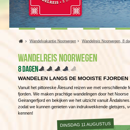
Home
Wandelvakantie Noorwegen
Wandelreis Noorwegen, 8 d
Wandelreis Noorwegen
8 dagen
WANDELEN LANGS DE MOOISTE FJORDEN
Vanuit het pittoreske
Å
lesund reizen we met verschillende f
fjorden. We maken prachtige wandelingen door het Noorse 
Geirangerfjord en bekijken we het uitzicht vanuit
Å
ndalsnes
zodat we kunnen genieten van indrukwekkende gletsjers, ve
kennen!
DINSDAG 11 AUGUSTUS