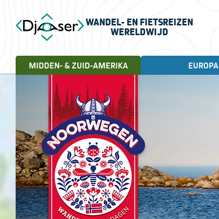
WANDEL- EN FIETSREIZEN
WERELDWIJD
MIDDEN- & ZUID-AMERIKA
EUROPA
FIETSREIZEN
WANDELREIZEN
Landen
Cuba, 18 dagen
Andorra
Letland
Albanië
Litouwen
Engeland
Noorwegen
Estland
Portugal
Frankrijk
Schotland
Griekenland
Servië
Ierland
Spanje
Italië
Turkije
Kroatië
Verenigd Koninkrijk