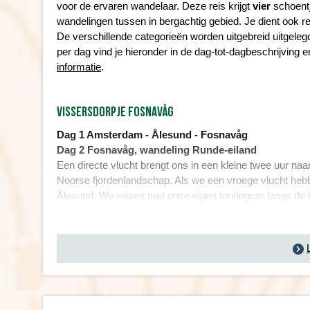
voor de ervaren wandelaar. Deze reis krijgt
vier
schoentj
wandelingen tussen in bergachtig gebied. Je dient ook r
De verschillende categorieën worden uitgebreid uitgele
per dag vind je hieronder in de dag-tot-dagbeschrijving e
informatie
.
VISSERSDORPJE FOSNAV
Å
G
Dag 1 Amsterdam -
Å
lesund - Fosnav
å
g
Dag 2 Fosnav
å
g, wandeling Runde-eiland
Een directe vlucht brengt ons in een kleine twee uur naa
Noorse fjordenlandschap. Als we een vroege vlucht heb
Å
lesund. We reizen met onze eigen touringcar langs de 
beeldschoon vissersdorpje ingeklemd tussen bergen en
Runde-eiland, waar papegaaiduikers in de kliffen nestel
actief en daardoor overdag minder makkelijk te zien. Ti
van Genten, die hun nest op de rosten van Runde hebbe
Lengte: ca. 7 km
Wandelduur:
±
4 uur