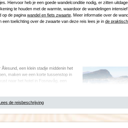
es. Hiervoor heb je een goede wandelconditie nodig, er zitten uitdag
ekening te houden met de warmte, waardoor de wandelingen intensief 
gd op de pagina
wandel en fiets zwaarte
. Meer informatie over de wan
n een toelichting over de zwaarte van deze reis lees je in
de praktisc
r
Å
lesund, een klein stadje middenin het
ben, maken we een korte tussenstop in
kust naar het hotel in Fosnav
å
g, een
 de zee. Vanuit Fosnav
å
g gaan we naar
en. Deze eilandbewoner is vooral 's avonds
jdens onze wandeling zien we wel veel Jan
Lees de reisbeschrijving
n.