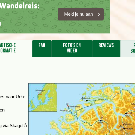
 Wandelreis:
Meld je nu aan
d
aktische
FAQ
Foto's en
Reviews
formatie
video
b
es naar Urke -
ten
g via Skageflå