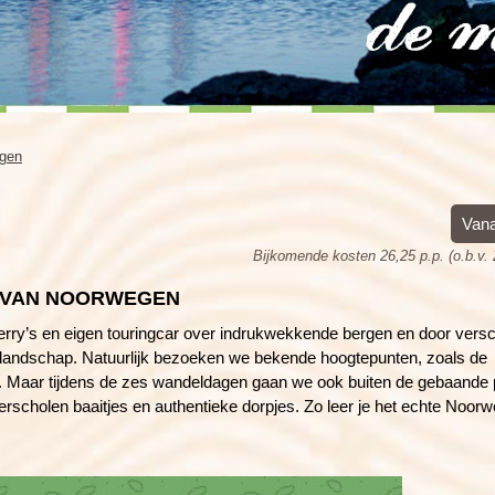
Kreta (Griekenland), 8 dagen
Wales, 8 dagen
Kroatië, 8 dagen
agen
Vana
Bijkomende kosten 26,25 p.p. (o.b.v.
 VAN NOORWEGEN
erry’s en eigen touringcar over indrukwekkende bergen en door versc
landschap. Natuurlijk bezoeken we bekende hoogtepunten, zoals de
. Maar tijdens de zes wandeldagen gaan we ook buiten de gebaande
rscholen baaitjes en authentieke dorpjes. Zo leer je het echte Noor