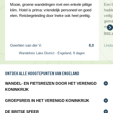
Mooie, groene wandelingen met een enkele pittige
Een f
klim. Hotel is prima: vriendelijk personeel en goed
hadde
eten. Reisbegeleiding door Ineke ook heel prettig.
veili
gemaa
momen
lees 
Geertien van der V.
8,0
Linda
Wandelreis Lake District - Engeland, 8 dagen
Ontdek alle hoogtepunten van Engeland
WANDEL- EN FIETSREIZEN DOOR HET VERENIGD
KONINKRIJK
De Britse eilanden zijn een paradijs voor wandelaars en
GROEPSREIS IN HET VERENIGD KONINKRIJK
fietsers. Uitgestrekte kusten, groene heuvels, ruige
berggebieden en charmante dorpjes wisselen elkaar af.
Fiets- en wandelvakanties Engeland zijn ontworpen voor
DE BRITSE SFEER