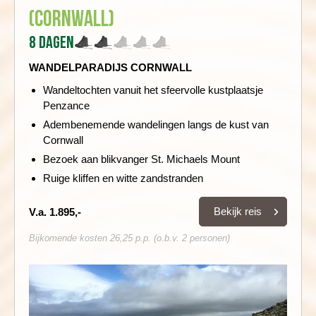
(Cornwall)
8 dagen
WANDELPARADIJS CORNWALL
Wandeltochten vanuit het sfeervolle kustplaatsje
Penzance
Adembenemende wandelingen langs de kust van
Cornwall
Bezoek aan blikvanger St. Michaels Mount
Ruige kliffen en witte zandstranden
Bekijk reis
V.a. 1.895,-
Bijkomende kosten 26,25 p.p. (o.b.v. 2 personen)