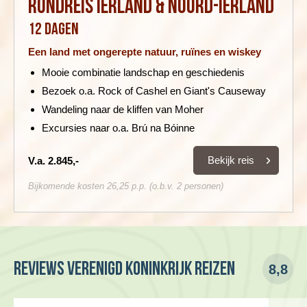
Rondreis Ierland & Noord-Ierland
12 dagen
Een land met ongerepte natuur, ruïnes en wiskey
Mooie combinatie landschap en geschiedenis
Bezoek o.a. Rock of Cashel en Giant's Causeway
Wandeling naar de kliffen van Moher
Excursies naar o.a. Brú na Bóinne
Bekijk reis
V.a. 2.845,-
Bijkomende kosten 26,25 p.p. (o.b.v. 2 personen)
Reviews Verenigd Koninkrijk reizen
8,8