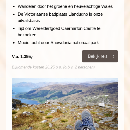
Wandelen door het groene en heuvelachtige Wales
De Victoriaanse badplaats Llandudno is onze
uitvalsbasis
Tijd om Werelderfgoed Caernarfon Castle te
bezoeken
Mooie tocht door Snowdonia nationaal park
Bekijk reis
V.a. 1.395,-
Bijkomende kosten 26,25 p.p. (o.b.v. 2 personen)