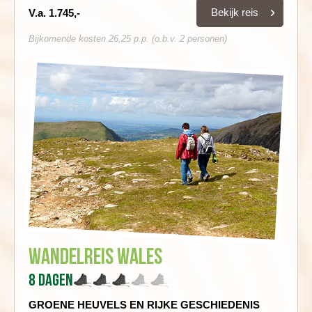
Bekijk reis
V.a. 1.745,-
Bijkomende kosten 26,25 p.p. (o.b.v. 2 personen)
Wandelreis Wales
8 dagen
GROENE HEUVELS EN RIJKE GESCHIEDENIS