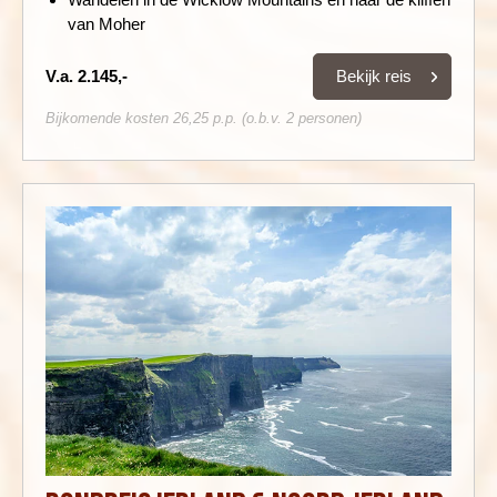
van Moher
Bekijk reis
V.a. 2.145,-
Bijkomende kosten 26,25 p.p. (o.b.v. 2 personen)