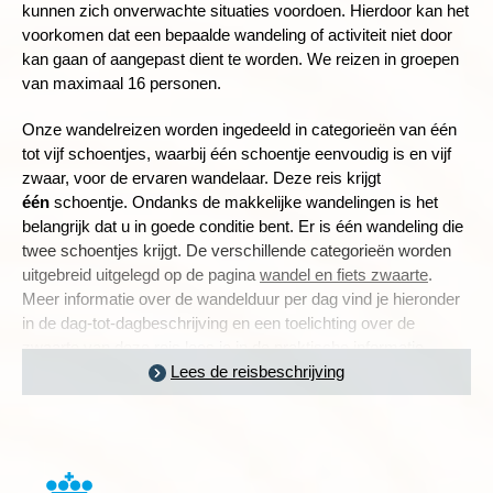
kunnen zich onverwachte situaties voordoen. Hierdoor kan het
voorkomen dat een bepaalde wandeling of activiteit niet door
kan gaan of aangepast dient te worden. We reizen in groepen
van maximaal 16 personen.
Onze wandelreizen worden ingedeeld in categorieën van één
tot vijf schoentjes, waarbij één schoentje eenvoudig is en vijf
zwaar, voor de ervaren wandelaar. Deze reis krijgt
één
schoentje. Ondanks de makkelijke wandelingen is het
belangrijk dat u in goede conditie bent. Er is één wandeling die
twee schoentjes krijgt.
De verschillende categorieën worden
uitgebreid uitgelegd op de pagina
wandel en fiets zwaarte
.
Meer informatie over de wandelduur per dag vind je hieronder
in de dag-tot-dagbeschrijving en een toelichting over de
zwaarte van deze reis lees je in
de praktische informatie
.
Lees de reisbeschrijving
BILBAO: HET ARTISTIEKE HART VAN BASKENLAND
Dag 1 Amsterdam - Bilbao
Dag 2 Bilbao - wandeling Larrabasterra