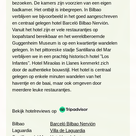
bezoeken. De kamers zijn voorzien van een eigen
wandel 6 km naar Elciego en bezoek het
badkamer. Het ontbijt is inbegrepen. In Bilbao
bewonderenswaardige wijnhuis Marques de Riscal, ontworpen
verblijven we bijvoorbeeld in het goed aangeschreven
door de beroemde architect Frank O. Gehry. Het
en centraal gelegen hotel Barceló Bilbao Nervión.
stadscentrum van Laguardia, dat aan het begin van de 13e
Vanuit het hotel zijn er vele restaurantjes op
eeuw is gebouwd, is volledig ommuurd en aan elke kant van
loopafstand bereikbaar en het wereldberoemde
de calle mayor vinden we een kerk; de romaanse kerk van
Guggenheim Museum is op een kwartiertje wandelen
San Juan en de Gotische kerk Santa María de los Reyes.
gelegen. In het pittoreske stadje Santillana del Mar
verblijven we in een prachtig historisch hotel "Los
Infantes". Hotel Miraolas in Llanes kenmerkt zich
door de authentieke bouwstijl. Het hotel is centraal
OP NAAR DE GROENE KUSTREGIO CANTABRIË
gelegen op enkele minuten wandelen van het
Dag 5 Laguardia - wandeling Camino de Santiago -
haventje en de baai, maar ook omgeven door
Santillana del Mar
meerdere leuke restaurantjes.
Bekijk hotelreviews op
Bilbao
Barceló Bilbao Nervión
Laguardia
Villa de Laguardia