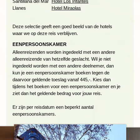
Santillana del Mar
Hotel Los Infantes
Llanes
Hotel Miraolas
Deze selectie geeft een goed beeld van de hotels
waar we op deze reis verblijven.
EENPERSOONSKAMER
Alleenreizenden worden ingedeeld met een andere
We ruilen de wijngaarden van La Rioja in voor de groene
alleenreizende van hetzelfde geslacht. Wil je niet
kuststreek van Cantabria. Twee kortere wandelingen laten ons
ingedeeld worden met een andere deelnemer, dan
het grandioze kustlandschap zien van Noord-Spanje. Eerst
kun je een eenpersoonskamer boeken tegen de
wandelen we van Cerdigo naar het prachtige strand van
daarvoor geldende toeslag vanaf 445,-. Kies dan
Islares (4km). Deze wandeling is een klein stukje van de
tijdens het boeken voor een eenpersoonskamer en je
Camino de Santiago, hier begroeten wandelaars elkaar met
ziet dan het geldende bedrag voor jouw reis.
'buen camino'. In Islares staat de bus weer te wachten en
rijden we naar het beginpunt van de 2e wandeling. Deze begint
Er zijn per reisdatum een beperkt aantal
met een klimmetje en een afdaling en dan kom je op een
eenpersoonskamers.
schitterend strand uit. Ook deze wandeling is onderdeel van de
Camino de Santiago. Voor wie zin heeft kan er een duik
genomen worden in zee, voordat we in de bus stappen die ons
naar Santillana brengt.