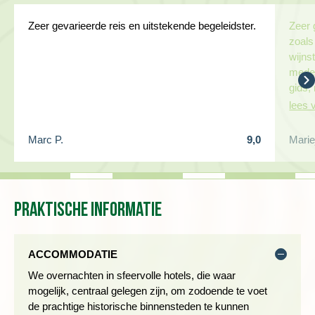
MIDDELEEUWSE INVLOEDEN IN LAGUARDIA
Zeer gevarieerde reis en uitstekende begeleidster.
Zeer 
Dag 4 Laguardia
zoals
wijns
mede 
gids, 
lees 
Marc P.
9,0
Marie
Praktische informatie
ACCOMMODATIE
In Laguardia heb je de mogelijkheid er zelf op uit te trekken.
We overnachten in sfeervolle hotels, die waar
Wandel door dit mooie stadje, strijk neer op een terras, of ga
mogelijk, centraal gelegen zijn, om zodoende te voet
de omgeving verkennen. Zo kun je bijvoorbeeld naar Logroño
de prachtige historische binnensteden te kunnen
gaan voor een bezoek aan het bekende wijnhuis Ontañón of