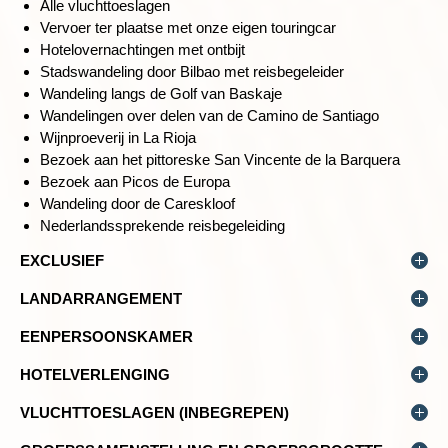
Alle vluchttoeslagen
Afstand: 12 kilometer
Vervoer ter plaatse met onze eigen touringcar
Duur: +/- 4 uur
Hotelovernachtingen met ontbijt
Hoogteverschil: +/- 130 meter
Stadswandeling door Bilbao met reisbegeleider
Wandeling langs de Golf van Baskaje
Wandelingen over delen van de Camino de Santiago
Wijnproeverij in La Rioja
DE BELANGRIJKE EN PRACHTIGE WIJNSTREEK LA RIOJA
Bezoek aan het pittoreske San Vincente de la Barquera
Dag 3 Bilbao - Navaridas - wandeling Laguardia
Bezoek aan Picos de Europa
Wandeling door de Careskloof
Nederlandssprekende reisbegeleiding
EXCLUSIEF
Overige maaltijden, entreegelden, facultatieve excursies,
LANDARRANGEMENT
fooien, persoonlijke uitgaven, verzekeringen, ruimbagage
Je kunt deze reis boeken zonder internationale vluchten, je
etc.
EENPERSOONSKAMER
boekt dan zelf je vliegtickets. De prijzen voor dit
Reserveringskosten € 25,-, bij 2 of meer personen € 40,-.
Alleenreizenden worden ingedeeld met een andere
landarrangement zijn vanaf 1.595,-.
Bijdrage SGR € 5,- per persoon en calamiteitenfonds € 2,50
HOTELVERLENGING
alleenreizende van hetzelfde geslacht. Wil je niet ingedeeld
per boeking.
Het is mogelijk om de reis in Bilbao te vervroegen of te
worden met een andere deelnemer, dan kun je een
Houd bij de boeking van een landarrangement er rekening
VLUCHTTOESLAGEN (INBEGREPEN)
verlengen.
eenpersoonskamer boeken tegen de daarvoor geldende
mee dat voor al onze reizen een minimum aantal
Luchtvaartmaatschappijen berekenen naast