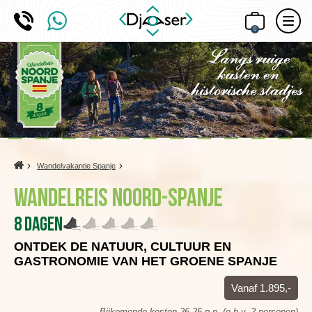
0
Home
Wandelvakantie Spanje
Wandelreis Noord-Spanje
8 dagen
ONTDEK DE NATUUR, CULTUUR EN
GASTRONOMIE VAN HET GROENE SPANJE
Vanaf 1.895,-
Bijkomende kosten 26,25 p.p. (o.b.v. 2 personen)