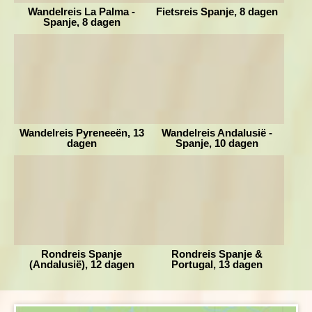
Wandelreis La Palma -
Fietsreis Spanje, 8 dagen
Celorio - Llanes
Spanje, 8 dagen
Afstand: 7 kilometer
Duur: +/- 2,5 uur
Hoogteverschil +/- 35 meter stijgen en 41 meter dalen
Dag 8 Llanes - Bilbao - Amsterdam
Op de laatste dag rijden we na het ontbijt terug naar Bilbao,
Wandelreis Pyreneeën, 13
Wandelreis Andalusië -
waar we het vliegtuig pakken naar Amsterdam. Vergeet niet
dagen
Spanje, 10 dagen
even te kijken naar de architectuur van de luchthaven, want
ook deze is van de Spaanse architect Calatrava.
Rondreis Spanje
Rondreis Spanje &
(Andalusië), 12 dagen
Portugal, 13 dagen