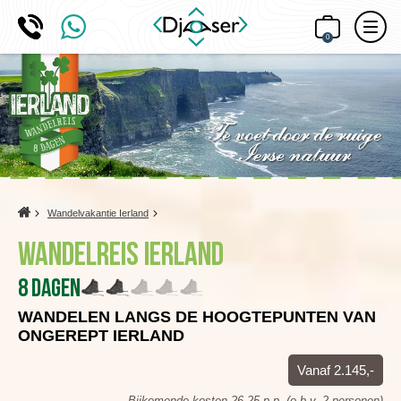
0
Home
Wandelvakantie Ierland
Wandelreis Ierland
8 dagen
WANDELEN LANGS DE HOOGTEPUNTEN VAN
ONGEREPT IERLAND
Vanaf 2.145,-
Bijkomende kosten 26,25 p.p. (o.b.v. 2 personen)