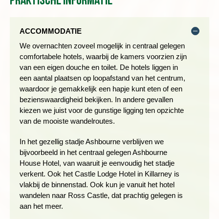
Praktische informatie
Dag 5 Killarney, wandeling Slea Head Walk (Dingle
Peninsula)
ACCOMMODATIE
We overnachten zoveel mogelijk in centraal gelegen
comfortabele hotels, waarbij de kamers voorzien zijn
van een eigen douche en toilet.
De hotels liggen in
een aantal plaatsen op loopafstand van het centrum,
waardoor je gemakkelijk een hapje kunt eten of een
bezienswaardigheid bekijken.
In andere gevallen
kiezen we juist voor de gunstige ligging ten opzichte
van de mooiste wandelroutes.
In het gezellig stadje Ashbourne verblijven we
bijvoorbeeld in het centraal gelegen Ashbourne
De komende twee dagen verblijven we op het schiereiland
House Hotel, van waaruit je eenvoudig het stadje
Kerry waar we een deel van de 200 kilometer lange Kerry Way
verkent. Ook het Castle Lodge Hotel in Killarney is
lopen. De eerste dag wandelen we op de Old Kenmare Road,
vlakbij de binnenstad. Ook kun je vanuit het hotel
waarbij je kunt kiezen voor een wandeling van 8 of 15
wandelen naar Ross Castle, dat prachtig gelegen is
kilometer. De wandeling start iets ten noorden van Kenmare en
aan het meer.
eindigt bij de Derrycunnihy kerk (8 kilometer) of de Torc