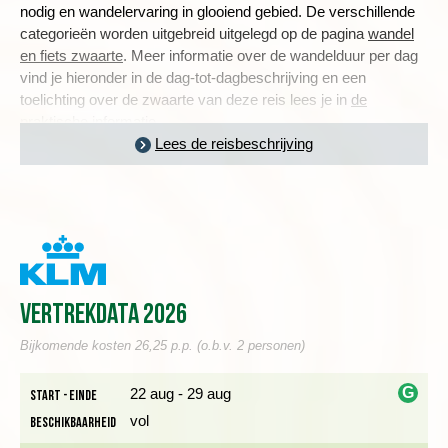
nodig en wandelervaring in glooiend gebied. De verschillende
categorieën worden uitgebreid uitgelegd op de pagina
wandel
en fiets zwaarte
. Meer informatie over de wandelduur per dag
vind je hieronder in de dag-tot-dagbeschrijving en een
toelichting over de zwaarte van deze reis lees je in
de
praktische informatie
.
Lees de reisbeschrijving
DE IERSE HOOFDSTAD DUBLIN
Dag 1 Amsterdam - Dublin - Wicklow nationaal park
Vertrekdata 2026
Bijkomende kosten 26,25 p.p. (o.b.v. 2 personen)
G
22 aug - 29 aug
Start - einde
vol
Beschikbaarheid
i