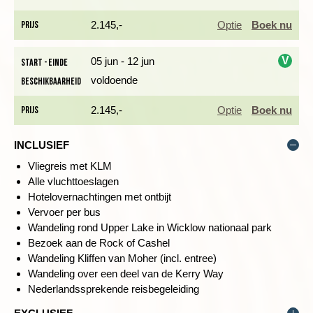
i
Prijs
2.145,-
Optie
Boek nu
V
05 jun - 12 jun
Start - einde
voldoende
Beschikbaarheid
i
Prijs
2.145,-
Optie
Boek nu
We beginnen onze eerste wandeling rondom Upper Lake, in de
vallei van Glendalough. De wandeling is negen kilometer lang
INCLUSIEF
en geeft ons een goed beeld van het mooie landschap. De
Vliegreis met KLM
Wicklow Mountains worden gekenmerkt door groene vlaktes
Alle vluchttoeslagen
en granieten rotsen. We wandelen door gletsjerdalen die diep
Hotelovernachtingen met ontbijt
in de bergen zijn uitgesneden en genieten van prachtige
Vervoer per bus
vergezichten, waarin het Upper Lake vaak de hoofdrol speelt.
Wandeling rond Upper Lake in Wicklow nationaal park
Uiteindelijk dalen we geleidelijk af naar Glenealo Valley, waar
Bezoek aan de Rock of Cashel
we van bovenaf al een mooi uitzicht op hadden.
Wandeling Kliffen van Moher (incl. entree)
Wandeling over een deel van de Kerry Way
Afstand: 13,5 kilometer
Nederlandssprekende reisbegeleiding
Wandelduur: ca. 3,5 uur
Hoogteverschil: 370 meter dalen en stijgen