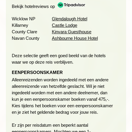
waterval (15 kilometer). Op het schiereiland Dingle lopen we
Bekijk hotelreviews op
de Slea Head Walk. De wandeling over Clogher Head biedt
ons adembenemende uitzichten op de Atlantische oceaan en
Wicklow NP
Glendalough Hotel
Dead Man’s Island.
Killarney
Castle Lodge
County Clare
Kinvara Guesthouse
Dit punt ligt vanuit Europa gezien het dichtst bij de Verenigde
Navan County
Ashbourne House Hotel
Staten. De wandeling eindigt in de buurt van het plaatsje
Ballyoughteragh dat in de Gealtacht ligt. Dit is een benaming
van een regio waar het Iers-Gaelisch de hoofdtaal is.
Deze selectie geeft een goed beeld van de hotels
waar we op deze reis verblijven.
Wandeling Old Kenmare Road
EENPERSOONSKAMER
Afstand: 8 of 15 kilometer
Alleenreizenden worden ingedeeld met een andere
Wandelduur: ca. 4,5 uur
alleenreizende van hetzelfde geslacht. Wil je niet
Hoogteverschil: 250 meter dalen en stijgen
ingedeeld worden met een andere deelnemer, dan
kun je een eenpersoonskamer boeken vanaf 475,-.
Wandeling Slea Head Walk
Kies tijdens het boeken voor een eenpersoonskamer
en je ziet het geldende bedrag voor jouw reis.
Afstand: 10 kilometer
Wandelduur: ca. 3 uur
Er zijn per reisdatum een beperkt aantal
Hoogteverschil: 110 meter dalen en stijgen
eenpersoonskamers. Mochten we een 1-