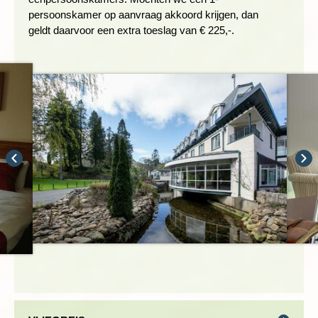
persoonskamer op aanvraag akkoord krijgen, dan
geldt daarvoor een extra toeslag van € 225,-.
DE KLIFFEN VAN MOHER
Dag 6 Killarney - wandeling Cliffs of Moher - Doolin -
County Clare
Wie naar Ierland gaat, móét de kliffen van Moher hebben
gezien, de meest bezochte highlight van het land. De kliffen