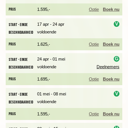
Na de wandeling van Riomaggiore naar Portovenere nemen
Prijs
1.595,-
Optie
Boek nu
we de boot terug. Zo geniet je van een andere kijk op de
kleurrijke dorpen langs de kust. Stedenliefhebbers kunnen een
V
17 apr - 24 apr
Start - einde
wandeldag gebruiken om de trein te nemen naar Pisa, Lucca
voldoende
Beschikbaarheid
of Genua.
i
Prijs
1.625,-
Optie
Boek nu
PRACHTIGE GROENE BERGHELLINGEN EN OLFIJGAARDEN
G
24 apr - 01 mei
Start - einde
Dag 2 Bonassola, wandeling Bonassola naar Monterosso
voldoende
Deelnemers
Beschikbaarheid
i
Prijs
1.695,-
Optie
Boek nu
V
01 mei - 08 mei
Start - einde
voldoende
Beschikbaarheid
i
Prijs
1.595,-
Optie
Boek nu