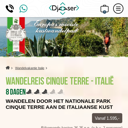
0
Home
Wandelvakantie Italie
Wandelreis Cinque Terre - Italië
8 dagen
WANDELEN DOOR HET NATIONALE PARK
CINQUE TERRE AAN DE ITALIAANSE KUST
Vanaf 1.595,-
Bijkomende kosten 26,25 p.p. (o.b.v. 2 personen)