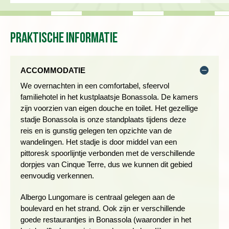
Praktische informatie
We wandelen naar de zuidelijke punt van het schiereiland. Het
pad klimt door oude olijfgaarden en via het uitzichtpunt
Madonna di Monte Nero lopen we over de bergkam naar
ACCOMMODATIE
Campiglia. Het landschap wordt steeds ruiger naarmate we
We overnachten in een comfortabel, sfeervol
het middeleeuwse havenstadje Portovenere naderen. Na zo’n
familiehotel in het kustplaatsje Bonassola. De kamers
vijf uur te hebben gewandeld zal een drankje of een vers
zijn voorzien van eigen douche en toilet. Het gezellige
Italiaans ijsje op een van de terrassen je zeker smaken.
stadje Bonassola is onze standplaats tijdens deze
Tijdens de boottocht terug is de mooie kustlijn van de andere
reis en is gunstig gelegen ten opzichte van de
kant te bewonderen.
wandelingen. Het stadje is door middel van een
pittoresk spoorlijntje verbonden met de verschillende
Wandeling Monterosso naar Corniglia
dorpjes van Cinque Terre, dus we kunnen dit gebied
eenvoudig verkennen.
Afstand: ± 8 kilometer
Wandelduur: ± 5 uur
Albergo Lungomare is centraal gelegen aan de
Hoogteverschil: 410 meter stijgen en 330 meter dalen
boulevard en het strand. Ook zijn er verschillende
Zwaarte: 3 schoentjes
goede restaurantjes in Bonassola (waaronder in het