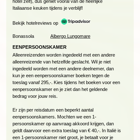
hotel zelf), dus geniet vooral van de heerlijke
Wandeling Riomaggiore naar Portovenere
Italiaanse keuken tijdens je verblijf!
Afstand: ± 14 kilometer
Bekijk hotelreviews op
Wandelduur: ± 6 uur
Hoogteverschil: 640 meter stijgen en 600 meter dalen
Bonassola
Albergo Lungomare
Zwaarte: 4 schoentjes
EENPERSOONSKAMER
Alleenreizenden worden ingedeeld met een andere
WANDELEN DOOR HET NATUURPARK FRAMURA
alleenreizende van hetzelfde geslacht. Wil je niet
ingedeeld worden met een andere deelnemer, dan
Dag 5 Bonassola, wandeling natuurpark Framura
kun je een eenpersoonskamer boeken tegen de
Dag 6 Bonassola, wandeling Manorola naar Corniglia
toeslag vanaf 295,-. Kies tijdens het boeken voor een
eenpersoonskamer en je ziet dan het geldende
bedrag voor jouw reis.
Er zijn per reisdatum een beperkt aantal
eenpersoonskamers. Mochten we een 1-
persoonskamer op aanvraag akkoord krijgen, dan
geldt daarvoor een extra toeslag van € 40,-. In Italië is
een 1-persoonskamer niet groot, je betaalt voor je