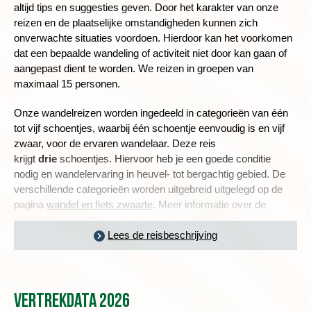
altijd tips en suggesties geven. Door het karakter van onze
reizen en de plaatselijke omstandigheden kunnen zich
onverwachte situaties voordoen. Hierdoor kan het voorkomen
dat een bepaalde wandeling of activiteit niet door kan gaan of
aangepast dient te worden. We reizen in groepen van
maximaal 15 personen.
Onze wandelreizen worden ingedeeld in categorieën van één
tot vijf schoentjes, waarbij één schoentje eenvoudig is en vijf
zwaar, voor de ervaren wandelaar. Deze reis
krijgt
drie
schoentjes. Hiervoor heb je een goede conditie
nodig en wandelervaring in heuvel- tot bergachtig gebied. De
verschillende categorieën worden uitgebreid uitgelegd op de
pagina
wandel en fiets zwaarte
. Meer informatie over de
wandelduur per dag vind je hieronder in de dag-tot-
dagbeschrijving en een toelichting over de zwaarte van deze
Lees de reisbeschrijving
reis lees je in
de praktische informatie
.
BONASSOLA, WANDELEN LANGS KLEURRIJKE DORPEN
Vertrekdata 2026