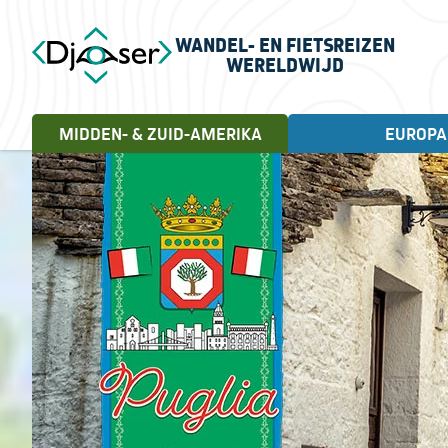
WANDEL- EN FIETSREIZEN
WERELDWIJD
MIDDEN- & ZUID-AMERIKA
EUROPA
FIETSREIZEN
WANDELREIZEN
Landen
Cuba, 18 dagen
Andorra
Letland
Albanië
Litouwen
Engeland
Noorwegen
Estland
Portugal
Frankrijk
Schotland
Griekenland
Servië
Ierland
Spanje
Italië
Turkije
Kroatië
Verenigd Koninkrijk