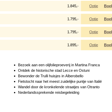
1.845,-
Optie
Boe
n
1.795,-
Optie
Boe
1.795,-
Optie
Boe
KUST
1.895,-
Optie
Boe
halve olijfolie wordt hier ook hele goede
terren onder de Italiaanse wijnen. De zomers
nken kunnen blijven hangen. Zo worden deze
Bezoek aan een olijfolieproeverij in Martina Franca
en we op de fiets voor onze tocht naar
Ontdek de historische stad Lecce en Ostuni
nische kust. Onderweg stoppen we in Oria,
Bewonder de Trulli huisjes in Alberobello
olgen de weg door de wijngaarden totdat we
Fietstocht naar het meest zuidelijke puntje van Italië
met de bus naar Gallipoli rijden hebben we
Wandel door de kronkelende straatjes van Otranto
vernachten in Gallipoli, een belangrijke oude
Nederlandssprekende reisbegeleiding
ende ochtend fijn kunnen ontspannen.