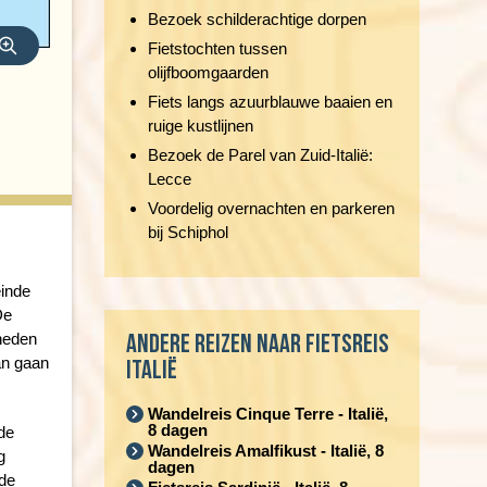
Bezoek schilderachtige dorpen
Fietstochten tussen
olijfboomgaarden
Fiets langs azuurblauwe baaien en
ruige kustlijnen
Bezoek de Parel van Zuid-Italië:
Lecce
Voordelig overnachten en parkeren
bij Schiphol
einde
De
Andere reizen naar Fietsreis
gheden
an gaan
Italië
Wandelreis Cinque Terre - Italië,
8 dagen
 de
Wandelreis Amalfikust - Italië, 8
g
dagen
 de