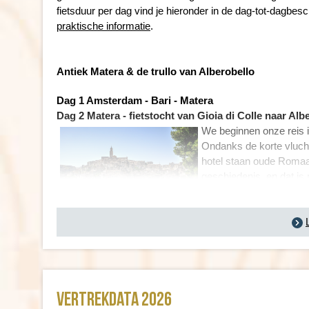
fietsduur per dag vind je hieronder in de dag-tot-dagbesc
praktische informatie
.
Antiek Matera & de trullo van Alberobello
Dag 1 Amsterdam - Bari - Matera
Dag 2 Matera - fietstocht van Gioia di Colle naar Alb
We beginnen onze reis in
Ondanks de korte vluch
hotel staan oude Romaan
geschiedenis, en dat is 
huizen liggen honderde
De volgende ochtend nemen we uitgebreid de tijd om de
inclusief de kostbare kapelletjes met eeuwenoude fresc
di Colle en stappen we op de fiets. We rijden via het sc
de grottenstad inmiddels achter ons gelaten, maar het v
Vertrekdata 2026
zitten. Alberobello is opgebouwd uit duizenden ‘trulli’: k