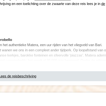
hrijving en een toelichting over de zwaarte van deze reis lees je in
de
erobello
 het authentieke Matera, een uur rijden van het vliegveld van Bari.
t wanen we ons in een compleet ander tijdperk. Op loopafstand van 
se kerkjes, barokke fonteinen en sfeervolle ‘piazzas’. Matera adem
niet verwonderlijk: het wordt al 35.000 jaar bewoond. Onder de pittor
n grotwoningen verborgen.
Lees de reisbeschrijving
ze ondergrondse stad te ontdekken,
o’s. Daarna verplaatsen we ons naar Gioia
hattige Noci naar Alberobello. We hebben
oelt alsof we nog steeds in een sprookje
leine kegelvormige, witte huisjes met puntige