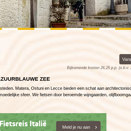
Kreta (Griekenland), 8 dagen
Wales, 8 dagen
Kroatië, 8 dagen
Vana
Bijkomende kosten 26,25 p.p. (o.b.v.
 AZUURBLAUWE ZEE
 steden. Matera, Ostuni en Lecce bieden een schat aan architectonis
gemoedelijke sfeer. We fietsen door beroemde wijngaarden, olijfboomg
ietsreis Italië
Meld je nu aan