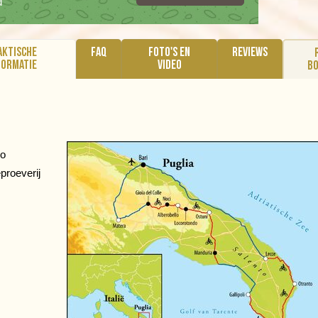
d
aktische
FAQ
Foto's en
Reviews
formatie
video
b
lo
eproeverij