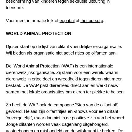
bescherming van kinderen tegen seksuele uitbuiting in
toerisme.
Voor meer informatie kijk of
ecpat.nl
of
thecode.org
.
WORLD ANIMAL PROTECTION
Djoser staat op de lijst van olifant vriendelijke reisorganisatie.
Wij bieden als organisatie niet actief ritjes op olifanten aan.
De ‘World Animal Protection’ (WAP) is een internationale
dierenwelzijnsorganisatie. Zij staan voor een wereld waarin
dierenwelzijn ertoe doet en wreedheid tegen dieren niet meer
bestaat. De WAP pakt dierenleed direct aan en werkt nauw
samen met lokale organisaties om dieren ter plekke te helpen.
Zo heeft de WAP ook de campagne 'Stap van de olifant af!'
gevoerd. Helaas zijn olifantritjes en -shows voor een olifant
‘onvergetelijk', maar dan niet in de positieve zin van het woord.
Jonge olifanten worden vaak dagenlang uitgehongerd,
vastgebonden en mishandeld om de wilskracht te breken. De