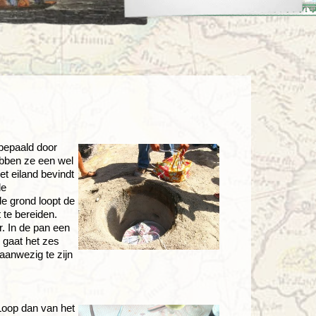
enegro
Zuid-Korea
 bepaald door
ebben ze een wel
et eiland bevindt
de
e grond loopt de
 te bereiden.
r. In de pan een
n gaat het zes
aanwezig te zijn
 Loop dan van het