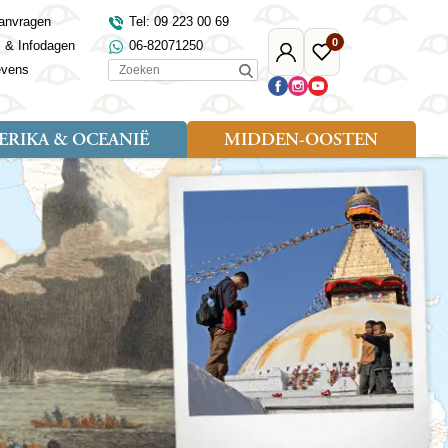
anvragen
Tel: 09 223 00 69
0
s & Infodagen
06-82071250
Mijn
Favoriete
Zoeken
evens
Djoser
reizen
RIKA & OCEANIË
MIDDEN-OOSTEN
Soort reizen
Landen
Landen
sh
gië
Rondreis (18)
Alaska
Maleisië
Noord-Macedonië
Egypte
kenland
Familiereis (9)
Australië
Mongolië
Noorwegen
Jordanië
and
Fietsreis (1)
Canada
Nepal
Polen
Marokko
and
Wandelreis (3)
Nieuw-Zeeland
Oezbekistan
Portugal
Oman
Cultuur (8)
Verenigde Staten
Singapore
Roemenië
Saoedi-Arabië
verdië
Sri Lanka
Sardinië
Tunesië
ovo
Taiwan
Schotland
Turkije
tië
Thailand
Servië
and
Tibet
Spanje
and
Turkmenistan
Turkije
an
uwen
Vietnam
Verenigd Koninkrijk
ira
Zijderoute
Wales