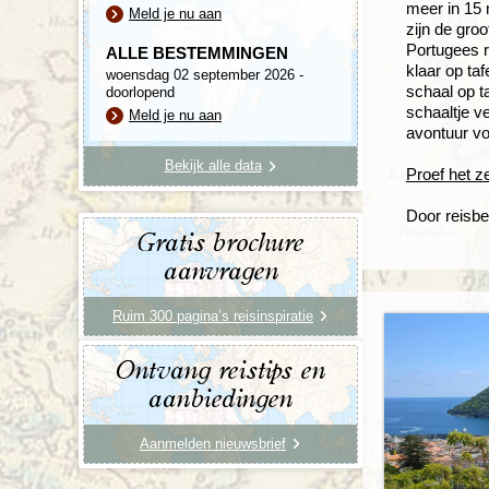
meer in 15 
Meld je nu aan
zijn de gro
Portugees r
ALLE BESTEMMINGEN
klaar op taf
woensdag 02 september 2026 -
schaal op t
doorlopend
schaaltje ve
Meld je nu aan
avontuur vo
Bekijk alle data
Proef het z
Door reisbe
Gratis brochure
aanvragen
Ruim 300 pagina’s reisinspiratie
Ontvang reistips en
aanbiedingen
Aanmelden nieuwsbrief