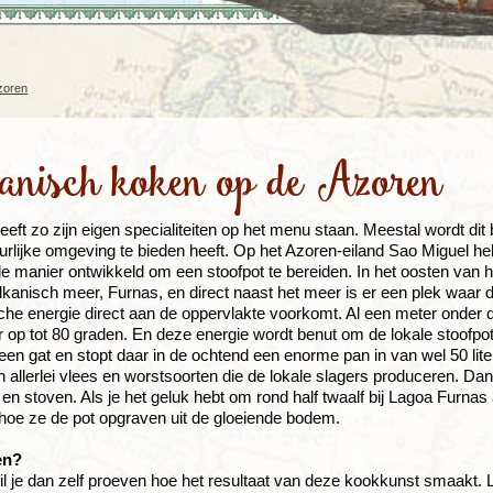
Rondreis Sulawesi &
Frankrijk
Laos
Mont
Molukken, 22 dagen
Malediven
zoren
anisch koken op de Azoren
heeft zo zijn eigen specialiteiten op het menu staan. Meestal wordt dit
urlijke omgeving te bieden heeft. Op het Azoren-eiland Sao Miguel h
le manier ontwikkeld om een stoofpot te bereiden. In het oosten van h
lkanisch meer, Furnas, en direct naast het meer is er een plek waar 
he energie direct aan de oppervlakte voorkomt. Al een meter onder d
 op tot 80 graden. En deze energie wordt benut om de lokale stoofpot
een gat en stopt daar in de ochtend een enorme pan in van wel 50 lite
an allerlei vlees en worstsoorten die de lokale slagers produceren. Da
en stoven. Als je het geluk hebt om rond half twaalf bij Lagoa Furnas 
 hoe ze de pot opgraven uit de gloeiende bodem.
en?
wil je dan zelf proeven hoe het resultaat van deze kookkunst smaakt.