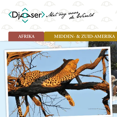
AFRIKA
MIDDEN- & ZUID-AMERIKA
Soort reizen
Soort reizen
Landen
Landen
Rondreis (26)
Rondreis (25)
Angola
Amazone
Moz
Familiereis (10)
Familiereis (10)
Benin
Argentinië
Nam
Fietsreis (2)
Fietsreis (1)
Botswana
Belize
Oeg
Wandelreis (1)
Cultuur (9)
Egypte
Bolivia
Sao 
Cultuur (3)
Natuur (13)
Ghana
Brazilië
Swa
Natuur (6)
Kaapverdië
Chili
Tan
Kenia
Colombia
Tog
Madagaskar
Costa Rica
Zam
Nieuwe reizen
Malawi
Cuba
Zanz
Voodoo in Benin en Togo, 16
Marokko
Ecuador
Zim
dagen
Mauritius
El Salvado
Zuid