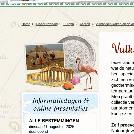
Home
Djoser reisblog
Europa
Azoren
Vulkanisch koken op de A
Vulk
Ieder land 
wat de natu
heel specia
zich een vu
geothermisc
temperatuur
Men graaft 
Informatiedagen &
collectie v
online presentaties
uur stomen 
kun je zien
ALLE BESTEMMINGEN
Zelf proev
dinsdag 11 augustus 2026 -
Natuurlijk 
doorlopend