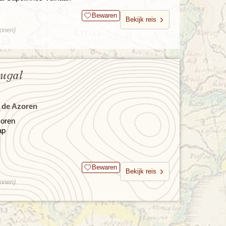
Bewaren
Bekijk reis
sonen)
tugal
 de Azoren
zoren
ap
Bewaren
Bekijk reis
sonen)