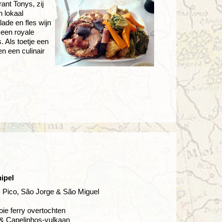
ant Tonys, zij
h lokaal
ade en fles wijn
t een royale
 Als toetje een
en een culinair
ipel
l, Pico, São Jorge & São Miguel
oie ferry overtochten
r & Capelinhos-vulkaan