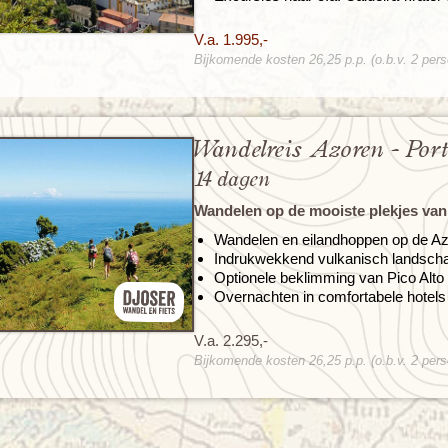
V.a. 1.995,-
Bijkomende kosten 26,25 p.p. (o.b.v. 2 per
Wandelreis Azoren - Por
14 dagen
Wandelen op de mooiste plekjes van
Wandelen en eilandhoppen op de A
Indrukwekkend vulkanisch landsch
Optionele beklimming van Pico Alto
Overnachten in comfortabele hotels
V.a. 2.295,-
Bijkomende kosten 26,25 p.p. (o.b.v. 2 per