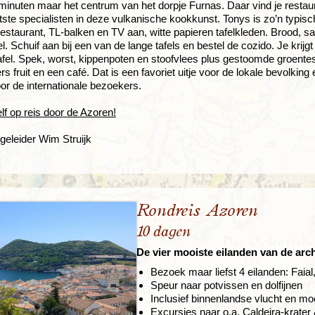
minuten maar het centrum van het dorpje Furnas. Daar vind je restaur
otste specialisten in deze vulkanische kookkunst. Tonys is zo’n typisc
estaurant, TL-balken en TV aan, witte papieren tafelkleden. Brood, sal
el. Schuif aan bij een van de lange tafels en bestel de cozido. Je krijg
afel. Spek, worst, kippenpoten en stoofvlees plus gestoomde groentes.
rs fruit en een café. Dat is een favoriet uitje voor de lokale bevolking 
or de internationale bezoekers.
elf op reis door de Azoren!
geleider Wim Struijk
Rondreis Azoren
10 dagen
De vier mooiste eilanden van de arch
Bezoek maar liefst 4 eilanden: Faia
Speur naar potvissen en dolfijnen
Inclusief binnenlandse vlucht en mo
Excursies naar o.a. Caldeira-krate