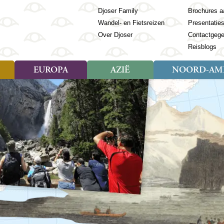
Djoser Family
Brochures a
Wandel- en Fietsreizen
Presentatie
Over Djoser
Contactgeg
Reisblogs
EUROPA
AZIË
NOORD-AME
Soort reizen
Soort reizen
Landen
Soort reizen
Landen
ambique
Rondreis (28)
(Frans) Guyana
Rondreis (57)
Albanië
Rondreis (7)
Banglade
Geor
ibië
Familiereis (11)
Galapagos
Familiereis (22)
Andorra
Familiereis (2)
Bhutan
Grie
anda
Fietsreis (8)
Guatemala
Fietsreis (3)
Armenië
Natuur (5)
Cambodja
IJsl
Tomé en Principe
Wandelreis (23)
Honduras
Cultuur (28)
Azerbeidzjan
China
Ierl
ziland
Cultuur (12)
Mexico
Natuur (16)
Azoren
Filipijnen
Italië
zania
Natuur (3)
Nicaragua
Balkan
India
Kaap
o
Paaseiland
Baltische Staten
Indochina
Kos
bia
Paraguay
Bosnië en Herzegovina
Indonesië
Kroa
ibar
Peru
Bulgarije
Japan
Lapl
Nieuwe reizen
babwe
Suriname
Engeland
Jordanië
Letl
r
-Afrika
Rondreis China & Tibet, 42
Estland
Kazachst
Lito
dagen
Finland
Kirgizië
Made