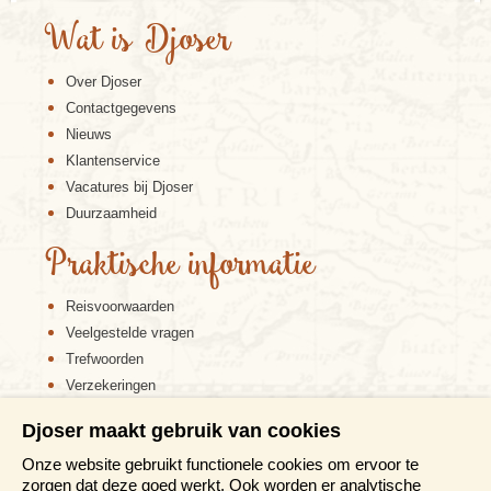
Wat is Djoser
Over Djoser
Contactgegevens
Nieuws
Klantenservice
Vacatures bij Djoser
Duurzaamheid
Praktische informatie
Reisvoorwaarden
Veelgestelde vragen
Trefwoorden
Verzekeringen
Sitemap
Djoser maakt gebruik van cookies
Disclaimer
Onze website gebruikt functionele cookies om ervoor te
Cookiebeleid
zorgen dat deze goed werkt. Ook worden er analytische
Privacy verklaring