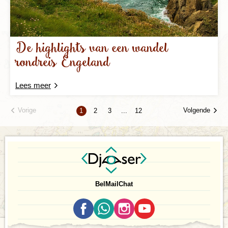
De highlights van een wandel
rondreis Engeland
Lees meer
Vorige
Volgende
1
2
3
...
12
Bel
Mail
Chat