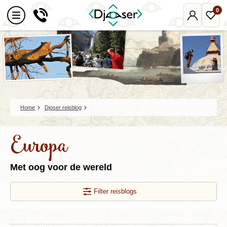
0
Mijn
Favo
Djoser
reize
Home
Djoser reisblog
Europa
Met oog voor de wereld
Filter reisblogs