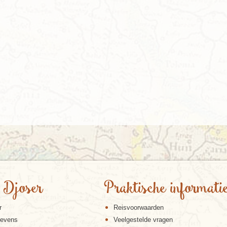
 Djoser
Praktische informati
r
Reisvoorwaarden
gevens
Veelgestelde vragen