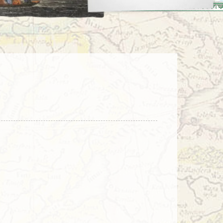
enegro
Zuid-Korea