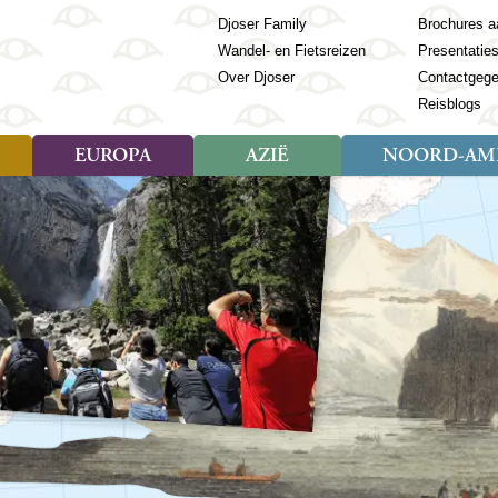
Djoser Family
Brochures a
Wandel- en Fietsreizen
Presentatie
Over Djoser
Contactgeg
Reisblogs
EUROPA
AZIË
NOORD-AME
Soort reizen
Soort reizen
Landen
Soort reizen
Landen
ambique
Rondreis (28)
(Frans) Guyana
Rondreis (57)
Albanië
Rondreis (7)
Banglade
Geor
ibië
Familiereis (11)
Galapagos
Familiereis (22)
Andorra
Familiereis (2)
Bhutan
Grie
anda
Fietsreis (8)
Guatemala
Fietsreis (3)
Armenië
Natuur (5)
Cambodja
IJsl
Tomé en Principe
Wandelreis (23)
Honduras
Cultuur (28)
Azerbeidzjan
China
Ierl
ziland
Cultuur (12)
Mexico
Natuur (16)
Azoren
Filipijnen
Italië
zania
Natuur (3)
Nicaragua
Balkan
India
Kaap
o
Paaseiland
Baltische Staten
Indochina
Kos
bia
Paraguay
Bosnië en Herzegovina
Indonesië
Kroa
ibar
Peru
Bulgarije
Japan
Lapl
Nieuwe reizen
babwe
Suriname
Engeland
Jordanië
Letl
r
-Afrika
Rondreis China & Tibet, 42
Estland
Kazachst
Lito
dagen
Finland
Kirgizië
Made