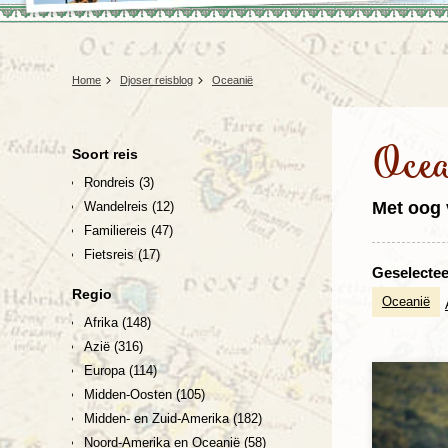
Home
Djoser reisblog
Oceanië
Ocea
Soort reis
Rondreis
(3)
Met oog 
Wandelreis
(12)
Familiereis
(47)
Fietsreis
(17)
Geselecteer
Regio
Oceanië
Afrika
(148)
Azië
(316)
Europa
(114)
Midden-Oosten
(105)
Midden- en Zuid-Amerika
(182)
Noord-Amerika en Oceanië
(58)