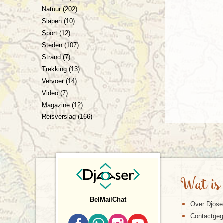
Natuur
(202)
Slapen
(10)
Sport
(12)
Steden
(107)
Strand
(7)
Trekking
(13)
Vervoer
(14)
Video
(7)
Magazine
(12)
Reisverslag
(166)
Wat is
Bel
Mail
Chat
Over Djose
Contactge