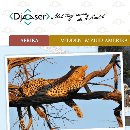
AFRIKA
MIDDEN- & ZUID-AMERIKA
Soort reizen
Soort reizen
Landen
Landen
Rondreis (26)
Rondreis (25)
Angola
Amazone
Moz
Familiereis (10)
Familiereis (11)
Benin
Argentinië
Nam
Fietsreis (2)
Fietsreis (1)
Botswana
Belize
Oeg
Wandelreis (1)
Cultuur (9)
Egypte
Bolivia
Sao 
Cultuur (3)
Natuur (13)
Ghana
Brazilië
Swa
Natuur (6)
Kaapverdië
Chili
Tan
Kenia
Colombia
Tog
Madagaskar
Costa Rica
Zam
Nieuwe reizen
Malawi
Cuba
Zanz
Voodoo in Benin en Togo, 16
Marokko
Ecuador
Zim
dagen
Mauritius
El Salvado
Zuid