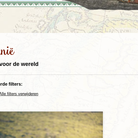
Rondreis Sulawesi &
Frankrijk
Laos
Mont
Molukken, 22 dagen
Malediven
nië
voor de wereld
de filters:
Alle filters verwijderen