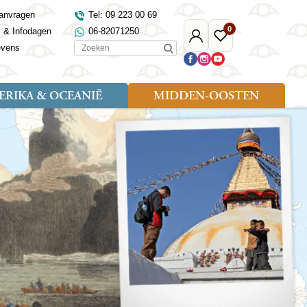
anvragen
Tel: 09 223 00 69
0
s & Infodagen
06-82071250
Mijn
Favoriete
Zoeken
evens
Djoser
reizen
RIKA & OCEANIË
MIDDEN-OOSTEN
Soort reizen
Landen
Landen
sh
gië
Rondreis (18)
Alaska
Maleisië
Noord-Macedonië
Egypte
kenland
Familiereis (9)
Australië
Mongolië
Noorwegen
Jordanië
and
Fietsreis (1)
Canada
Nepal
Polen
Marokko
and
Wandelreis (3)
Nieuw-Zeeland
Oezbekistan
Portugal
Oman
Cultuur (8)
Verenigde Staten
Singapore
Roemenië
Saoedi-Arabië
verdië
Sri Lanka
Sardinië
Tunesië
ovo
Taiwan
Schotland
Turkije
tië
Thailand
Servië
and
Tibet
Spanje
and
Turkmenistan
Turkije
an
uwen
Vietnam
Verenigd Koninkrijk
ira
Zijderoute
Wales