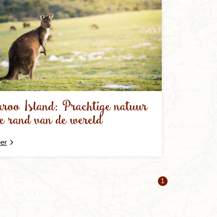
roo Island: Prachtige natuur
e rand van de wereld
er
1