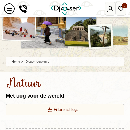
0
Mijn
Favo
Djoser
reize
Home
Djoser reisblog
Natuur
Met oog voor de wereld
Filter reisblogs