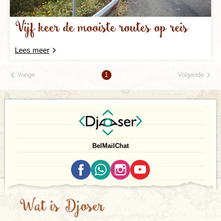
Vijf keer de mooiste routes op reis
Lees meer
Vorige
Volgende
1
Bel
Mail
Chat
Wat is Djoser