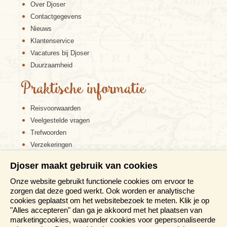
Over Djoser
Contactgegevens
Nieuws
Klantenservice
Vacatures bij Djoser
Duurzaamheid
Praktische informatie
Reisvoorwaarden
Veelgestelde vragen
Trefwoorden
Verzekeringen
Sitemap
Djoser maakt gebruik van cookies
Disclaimer
Onze website gebruikt functionele cookies om ervoor te
Cookiebeleid
zorgen dat deze goed werkt. Ook worden er analytische
Privacy verklaring
cookies geplaatst om het websitebezoek te meten. Klik je op
Reis en boek met Djoser zekerheid
"Alles accepteren" dan ga je akkoord met het plaatsen van
marketingcookies, waaronder cookies voor gepersonaliseerde