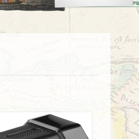
enegro
Zuid-Korea