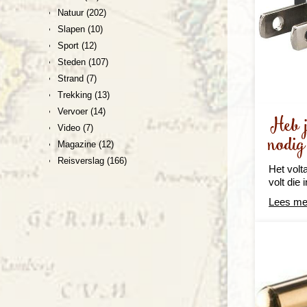
Natuur
(202)
Slapen
(10)
Sport
(12)
Steden
(107)
Strand
(7)
Trekking
(13)
Vervoer
(14)
Heb j
Video
(7)
nodig
Magazine
(12)
Reisverslag
(166)
Het volt
volt die
Lees me