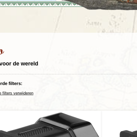
Rondreis Sulawesi &
Frankrijk
Laos
Mont
Molukken, 22 dagen
Malediven
o
voor de wereld
de filters:
e filters verwijderen