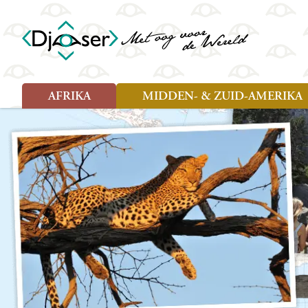
AFRIKA
MIDDEN- & ZUID-AMERIKA
Soort reizen
Soort reizen
Landen
Landen
Rondreis (26)
Rondreis (25)
Angola
Amazone
Moz
Familiereis (10)
Familiereis (11)
Benin
Argentinië
Nam
Fietsreis (2)
Fietsreis (1)
Botswana
Belize
Oeg
Wandelreis (1)
Cultuur (9)
Egypte
Bolivia
Sao 
Cultuur (3)
Natuur (13)
Ghana
Brazilië
Swa
Natuur (6)
Kaapverdië
Chili
Tan
Kenia
Colombia
Tog
Madagaskar
Costa Rica
Zam
Nieuwe reizen
Malawi
Cuba
Zanz
Voodoo in Benin en Togo, 16
Marokko
Ecuador
Zim
dagen
Mauritius
El Salvado
Zuid