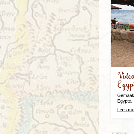
Video
Egyp
Gemaakt 
Egypte, N
Lees me
Vorige