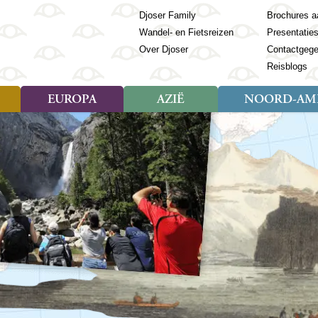
Djoser Family
Brochures a
Wandel- en Fietsreizen
Presentatie
Over Djoser
Contactgeg
Reisblogs
EUROPA
AZIË
NOORD-AME
Soort reizen
Soort reizen
Landen
Soort reizen
Landen
ambique
Rondreis (28)
(Frans) Guyana
Rondreis (57)
Albanië
Rondreis (7)
Banglade
Geor
ibië
Familiereis (11)
Galapagos
Familiereis (22)
Andorra
Familiereis (2)
Bhutan
Grie
anda
Fietsreis (8)
Guatemala
Fietsreis (3)
Armenië
Natuur (5)
Cambodja
IJsl
Tomé en Principe
Wandelreis (23)
Honduras
Cultuur (28)
Azerbeidzjan
China
Ierl
ziland
Cultuur (12)
Mexico
Natuur (16)
Azoren
Filipijnen
Italië
zania
Natuur (3)
Nicaragua
Balkan
India
Kaap
o
Paaseiland
Baltische Staten
Indochina
Kos
bia
Paraguay
Bosnië en Herzegovina
Indonesië
Kroa
ibar
Peru
Bulgarije
Japan
Lapl
Nieuwe reizen
babwe
Suriname
Engeland
Jordanië
Letl
r
-Afrika
Rondreis China & Tibet, 42
Estland
Kazachst
Lito
dagen
Finland
Kirgizië
Made