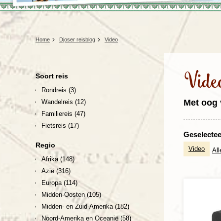
Home
Djoser reisblog
Video
Vide
Soort reis
Rondreis
(3)
Met oog 
Wandelreis
(12)
Familiereis
(47)
Fietsreis
(17)
Geselecteer
Regio
Video
All
Afrika
(148)
Azië
(316)
Europa
(114)
Midden-Oosten
(105)
Midden- en Zuid-Amerika
(182)
Noord-Amerika en Oceanië
(58)