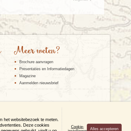
e
Meer weten?
Brochure aanvragen
Presentaties en Informatiedagen
Magazine
Aanmelden nieuwsbrief
om het websitebezoek te meten.
advertenties. Deze cookies
Cookie-
gegevens gebruikt, vindt u op
instellingen