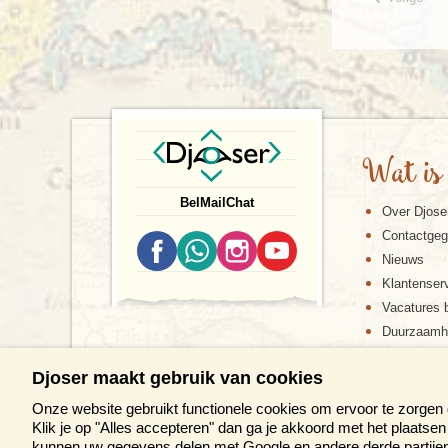
Wat is
Bel
Mail
Chat
Over Djose
Contactge
Nieuws
Klantenser
Vacatures b
Duurzaamh
Djoser maakt gebruik van cookies
Onze website gebruikt functionele cookies om ervoor te zorgen
Klik je op "Alles accepteren" dan ga je akkoord met het plaats
kunnen uw gegevens delen met Google en andere derde partijen 