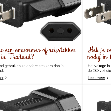
e een omvormer of reisstekker
Heb je e
 in Thailand?
nodig in
and gebruiken ze andere stekkers dan in
Het voltage in
nd.
de 230 volt di
er
Lees meer