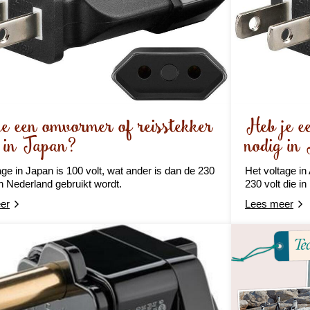
e een omvormer of reisstekker
Heb je e
 in Japan?
nodig in
age in Japan is 100 volt, wat ander is dan de 230
Het voltage in
 in Nederland gebruikt wordt.
230 volt die i
er
Lees meer