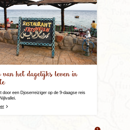
 van het dagelijks leven in
te
door een Djoserreiziger op de 9-daagse reis
ijlvallei.
er
1