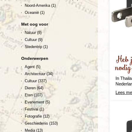
Noord-Amerika
(1)
Oceanië
(1)
Met oog voor
Natuur
(8)
Cultuur
(9)
Stedentrip
(1)
Heb j
Onderwerpen
nodig
Agent
(5)
Architectuur
(34)
In Thail
Cultuur
(337)
Nederla
Dieren
(64)
Lees me
Eten
(107)
Evenement
(5)
Festival
(1)
Fotografie
(12)
Geschiedenis
(153)
Media
(13)