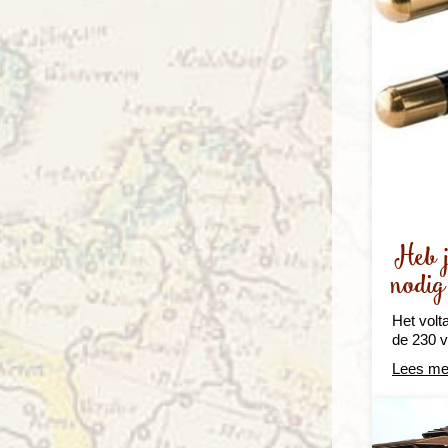
Heb j
nodig
Het volt
de 230 v
Lees me