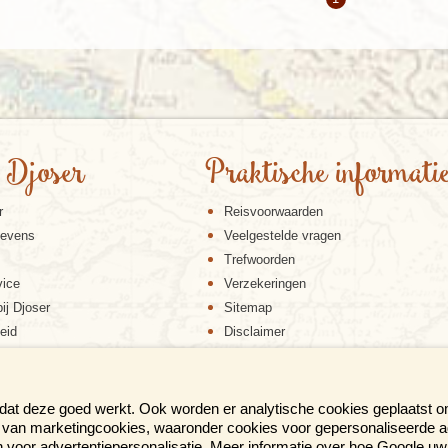
 Djoser
Praktische informati
r
Reisvoorwaarden
gevens
Veelgestelde vragen
Trefwoorden
vice
Verzekeringen
ij Djoser
Sitemap
eid
Disclaimer
Cookiebeleid
Privacy verklaring
Reis en boek met Djoser zekerheid
 dat deze goed werkt. Ook worden er analytische cookies geplaatst 
en van marketingcookies, waaronder cookies voor gepersonaliseerde 
voor advertentiepersonalisatie. Meer informatie over hoe Google uw 