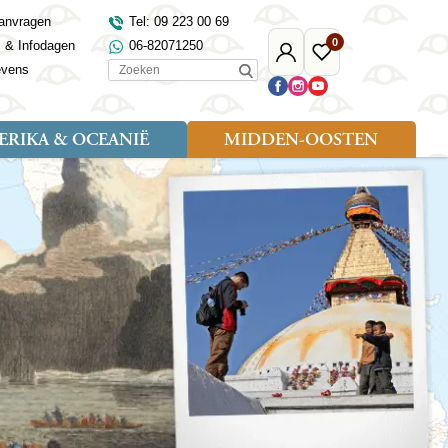
anvragen
Tel: 09 223 00 69
0
s & Infodagen
06-82071250
Mijn
Favoriete
Zoeken
evens
Djoser
reizen
RIKA & OCEANIË
MIDDEN-OOSTEN
Soort reizen
Landen
Landen
sh
gië
Rondreis (18)
Alaska
Maleisië
Noord-Macedonië
Egypte
kenland
Familiereis (9)
Australië
Mongolië
Noorwegen
Jordanië
and
Fietsreis (1)
Canada
Nepal
Polen
Marokko
and
Wandelreis (3)
Nieuw-Zeeland
Oezbekistan
Portugal
Oman
Cultuur (8)
Verenigde Staten
Singapore
Roemenië
Saoedi-Arabië
verdië
Sri Lanka
Sardinië
Tunesië
ovo
Taiwan
Schotland
Turkije
tië
Thailand
Servië
and
Tibet
Spanje
and
Turkmenistan
Turkije
an
uwen
Vietnam
Verenigd Koninkrijk
ira
Zijderoute
Wales