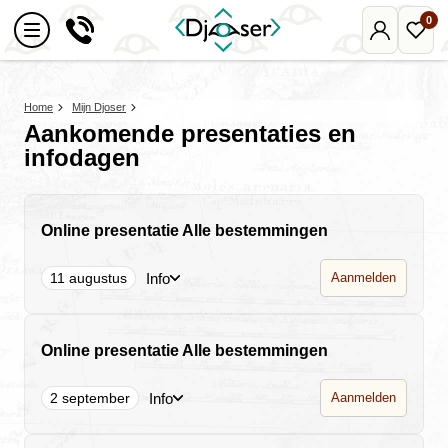
0
Mijn
Favo
Djoser
reize
Home
Mijn Djoser
Aankomende presentaties en
infodagen
Online presentatie Alle bestemmingen
Info
11 augustus
Aanmelden
Online presentatie Alle bestemmingen
Info
2 september
Aanmelden