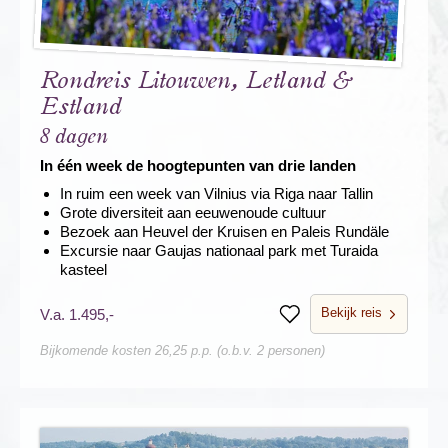
Rondreis Litouwen, Letland &
Estland
8 dagen
In één week de hoogtepunten van drie landen
In ruim een week van Vilnius via Riga naar Tallin
Grote diversiteit aan eeuwenoude cultuur
Bezoek aan Heuvel der Kruisen en Paleis Rundäle
Excursie naar Gaujas nationaal park met Turaida
kasteel
Bekijk reis
V.a. 1.495,-
Bewaren
Bijkomende kosten 26,25 p.p. (o.b.v. 2 personen)