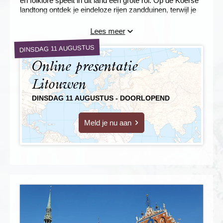
en folklore speelt in dit land een grote rol. Op de Koerse
landtong ontdek je eindeloze rijen zandduinen, terwijl je
geniet van de altijd milde Oostzee-wind.
Lees meer
DINSDAG 11 AUGUSTUS
Online presentatie
Litouwen
DINSDAG 11 AUGUSTUS - DOORLOPEND
Meld je nu aan