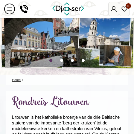
0
Mijn
Favo
Djoser
reize
Home
Rondreis Litouwen
Litouwen is het katholieke broertje van de drie Baltische
staten: van de imposante ‘berg der kruizen’ tot de
middeleeuwse kerken en kathedralen van Vilnius, geloof