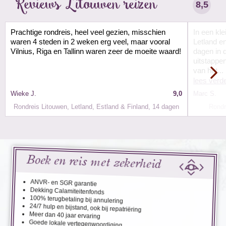
Reviews Litouwen reizen
8,5
Prachtige rondreis, heel veel gezien, misschien
In een kl
waren 4 steden in 2 weken erg veel, maar vooral
Letland e
Vilnius, Riga en Tallinn waren zeer de moeite waard!
dagen in 
uitstappe
van het...
lees verd
Wieke J.
9,0
Marc S.
Rondreis Litouwen, Letland, Estland & Finland, 14 dagen
Rondr
Boek en reis met zekerheid
ANVR- en SGR garantie
Dekking Calamiteitenfonds
100% terugbetaling bij annulering
24/7 hulp en bijstand, ook bij repatriëring
Meer dan 40 jaar ervaring
Goede lokale vertegenwoordiging