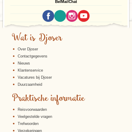
Bel
Mail
Chat
beboste heuvels. Het is gedeeltelijk ingestort doordat
in de 17de eeuw de bliksem insloeg, precies in de
kruitkamer.
Riga
Wat is Djoser
Over Djoser
Contactgegevens
Nieuws
Klantenservice
Vacatures bij Djoser
Duurzaamheid
Praktische informatie
Reisvoorwaarden
Veelgestelde vragen
De hoofdstad van Letland is een Jugendstil pareltje.
Trefwoorden
Meer dan 800 jaar geschiedenis ademt deze Duitse
Verzekeringen
handelsstad met inmiddels meer dan een miljoen