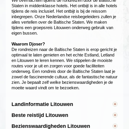
We overnachten tijdens de rondreizen door de Baltische
Staten in middenklasse hotels. Het ontbijt is in alle hotels
tijdens de reis inclusief. Het ontbijt is bij de reissom
inbegrepen. Onze Nederlandse reisbegeleiders zullen je
alles vertellen over de Baltische Staten. We maken
tijdens een groepsreis Litouwen onderweg gebruik van
eigen bussen.
Waarom Djoser?
De rondreizen naar de Baltische Staten is erop gericht je
optimaal te laten genieten en het echte Estland, Letland
en Litouwen te leren kennen. We stippelen de mooiste
routes voor je uit en zorgen voor goede faciliteiten
onderweg. Een rondreis door de Baltische Staten laat je
zowel de fascinerende cultuur, als de fantastische natuur
zien. Je bepaalt zelf welke bezienswaardigheden je de
moeite waard vindt om te bezoeken.
Landinformatie Litouwen
Hoofdstad: Vilnius
Beste reistijd Litouwen
Andere bekende steden: Kaunas en Klaipeda
In Noordoost Europa heerst net als in Nederland een
Inwoners: 3,5 miljoen
Bezienswaardigheden Litouwen
gematigd zeeklimaat. De reizen vinden plaats in de
Taal: Litouws